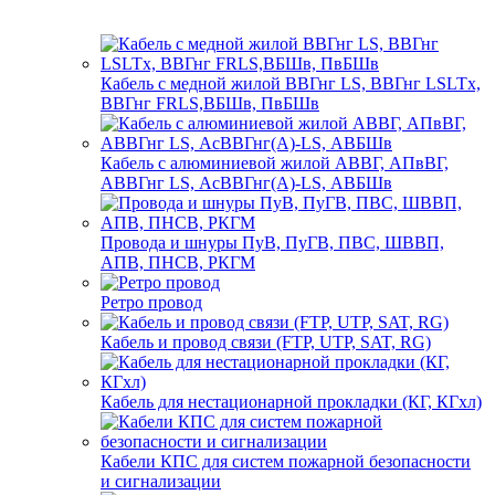
Кабель с медной жилой ВВГнг LS, ВВГнг LSLTx,
ВВГнг FRLS,ВБШв, ПвБШв
Кабель с алюминиевой жилой АВВГ, АПвВГ,
АВВГнг LS, АсВВГнг(А)-LS, АВБШв
Провода и шнуры ПуВ, ПуГВ, ПВС, ШВВП,
АПВ, ПНСВ, РКГМ
Ретро провод
Кабель и провод связи (FTP, UTP, SAT, RG)
Кабель для нестационарной прокладки (КГ, КГхл)
Кабели КПС для систем пожарной безопасности
и сигнализации