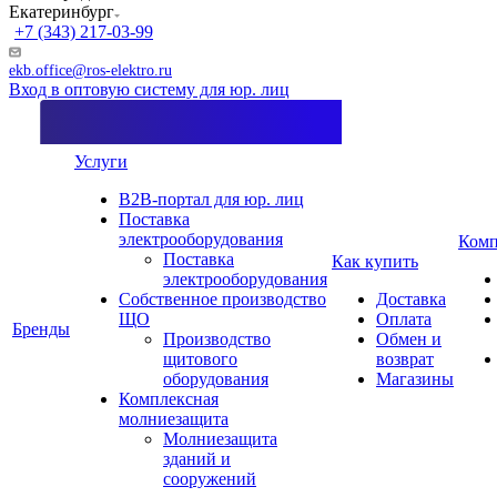
Екатеринбург
+7 (343) 217-03-99
ekb.office@ros-elektro.ru
Вход в оптовую систему для юр. лиц
Услуги
B2B-портал для юр. лиц
Поставка
электрооборудования
Комп
Поставка
Как купить
электрооборудования
Собственное производство
Доставка
ЩО
Оплата
Бренды
Производство
Обмен и
щитового
возврат
оборудования
Магазины
Комплексная
молниезащита
Молниезащита
зданий и
сооружений