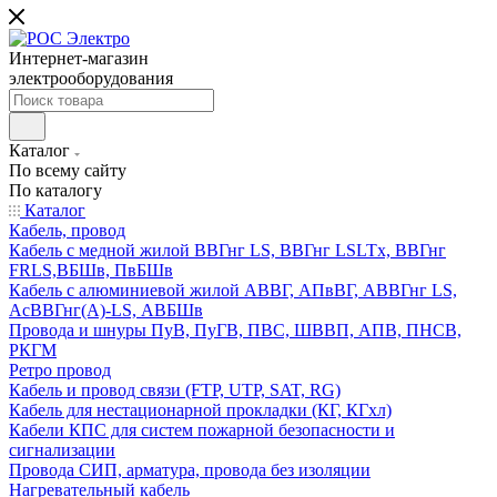
Интернет-магазин
электрооборудования
Каталог
По всему сайту
По каталогу
Каталог
Кабель, провод
Кабель с медной жилой ВВГнг LS, ВВГнг LSLTx, ВВГнг
FRLS,ВБШв, ПвБШв
Кабель с алюминиевой жилой АВВГ, АПвВГ, АВВГнг LS,
АсВВГнг(А)-LS, АВБШв
Провода и шнуры ПуВ, ПуГВ, ПВС, ШВВП, АПВ, ПНСВ,
РКГМ
Ретро провод
Кабель и провод связи (FTP, UTP, SAT, RG)
Кабель для нестационарной прокладки (КГ, КГхл)
Кабели КПС для систем пожарной безопасности и
сигнализации
Провода СИП, арматура, провода без изоляции
Нагревательный кабель