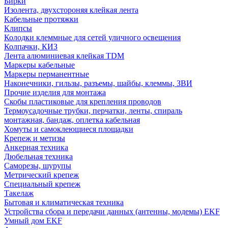
Бирки
Изолента, двухстороняя клейкая лента
Кабельные протяжки
Клипсы
Колодки клеммные для сетей уличного освещения
Колпачки, КИЗ
Лента алюминиевая клейкая TDM
Маркеры кабельные
Маркеры перманентные
Наконечники, гильзы, разъемы, шайбы, клеммы, ЗВИ
Прочие изделия для монтажа
Скобы пластиковые для крепления проводов
Термоусадочные трубки, перчатки, ленты, спираль
монтажная, бандаж, оплетка кабельная
Хомуты и самоклеющиеся площадки
Крепеж и метизы
Анкерная техника
Дюбельная техника
Саморезы, шурупы
Метрический крепеж
Специальный крепеж
Такелаж
Бытовая и климатическая техника
Устройства сбора и передачи данных (антенны, модемы) EKF
Умный дом EKF