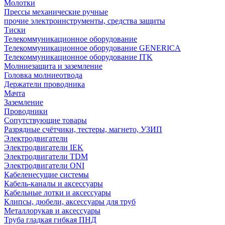
Молотки
Прессы механические ручные
прочие электроинструменты, средства защиты
Тиски
Телекоммуникационное оборудование
Телекоммуникационное оборудование GENERICA
Телекоммуникационное оборудование ITK
Молниезащита и заземление
Головка молниеотвода
Держатели проводника
Мачта
Заземление
Проводники
Сопутствующие товары
Разрядные счётчики, тестеры, магнето, УЗИП
Электродвигатели
Электродвигатели IEK
Электродвигатели TDM
Электродвигатели ONI
Кабеленесущие системы
Кабель-каналы и аксессуары
Кабельные лотки и аксессуары
Клипсы, дюбели, аксессуары для труб
Металлорукав и аксессуары
Труба гладкая гибкая ПНД