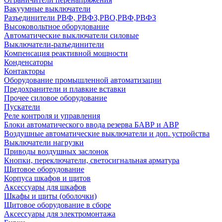
Вакуумные выключатели
Разъединители РВФ, РВФЗ,РВО,РВФ,РВФЗ
Высоковольтное оборудование
Автоматические выключатели cиловые
Выключатели-разъединители
Компенсация реактивной мощности
Конденсаторы
Контакторы
Оборудование промышленной автоматизации
Предохранители и плавкие вставки
Прочее силовое оборудование
Пускатели
Реле контроля и управления
Блоки автоматического ввода резерва БАВР и АВР
Воздушные автоматические выключатели и доп. устройства
Выключатели нагрузки
Приводы воздушных заслонок
Кнопки, переключатели, светосигнальная арматура
Щитовое оборудование
Корпуса шкафов и щитов
Аксессуары для шкафов
Шкафы и щиты (оболочки)
Щитовое оборудование в сборе
Аксессуары для электромонтажа