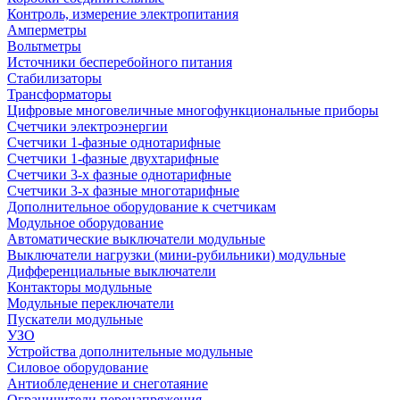
Контроль, измерение электропитания
Амперметры
Вольтметры
Источники бесперебойного питания
Стабилизаторы
Трансформаторы
Цифровые многовеличные многофункциональные приборы
Счетчики электроэнергии
Счетчики 1-фазные однотарифные
Счетчики 1-фазные двухтарифные
Счетчики 3-х фазные однотарифные
Счетчики 3-х фазные многотарифные
Дополнительное оборудование к счетчикам
Модульное оборудование
Автоматические выключатели модульные
Выключатели нагрузки (мини-рубильники) модульные
Дифференциальные выключатели
Контакторы модульные
Модульные переключатели
Пускатели модульные
УЗО
Устройства дополнительные модульные
Силовое оборудование
Антиобледенение и снеготаяние
Ограничители перенапряжения