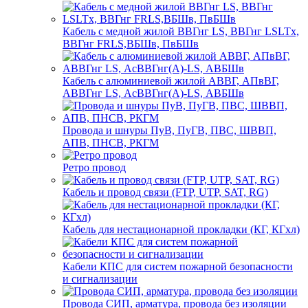
Кабель с медной жилой ВВГнг LS, ВВГнг LSLTx,
ВВГнг FRLS,ВБШв, ПвБШв
Кабель с алюминиевой жилой АВВГ, АПвВГ,
АВВГнг LS, АсВВГнг(А)-LS, АВБШв
Провода и шнуры ПуВ, ПуГВ, ПВС, ШВВП,
АПВ, ПНСВ, РКГМ
Ретро провод
Кабель и провод связи (FTP, UTP, SAT, RG)
Кабель для нестационарной прокладки (КГ, КГхл)
Кабели КПС для систем пожарной безопасности
и сигнализации
Провода СИП, арматура, провода без изоляции