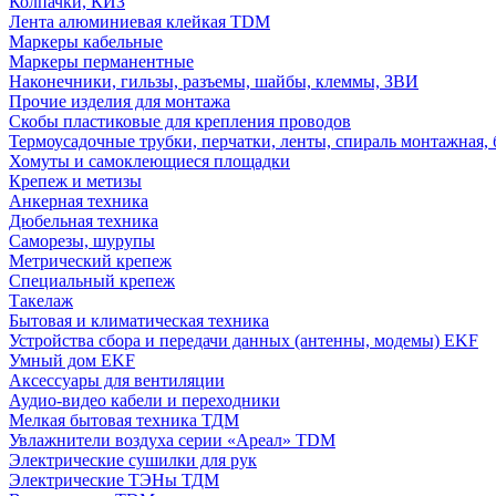
Колпачки, КИЗ
Лента алюминиевая клейкая TDM
Маркеры кабельные
Маркеры перманентные
Наконечники, гильзы, разъемы, шайбы, клеммы, ЗВИ
Прочие изделия для монтажа
Скобы пластиковые для крепления проводов
Термоусадочные трубки, перчатки, ленты, спираль монтажная, 
Хомуты и самоклеющиеся площадки
Крепеж и метизы
Анкерная техника
Дюбельная техника
Саморезы, шурупы
Метрический крепеж
Специальный крепеж
Такелаж
Бытовая и климатическая техника
Устройства сбора и передачи данных (антенны, модемы) EKF
Умный дом EKF
Аксессуары для вентиляции
Аудио-видео кабели и переходники
Мелкая бытовая техника ТДМ
Увлажнители воздуха серии «Ареал» TDM
Электрические сушилки для рук
Электрические ТЭНы ТДМ