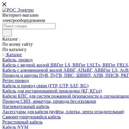
Интернет-магазин
электрооборудования
Каталог
По всему сайту
По каталогу
Каталог
Кабель, провод
Кабель с медной жилой ВВГнг LS, ВВГнг LSLTx, ВВГнг FR
Кабель с алюминиевой жилой АВВГ, АПвВГ, АВВГнг LS, Ас
Провода и шнуры ПуВ, ПуГВ, ПВС, ШВВП, АПВ, ПНСВ, РК
Ретро провод
Кабель и провод связи (FTP, UTP, SAT, RG)
Кабель для нестационарной прокладки (КГ, КГхл)
Кабели КПС для систем пожарной безопасности и сигнализац
Провода СИП, арматура, провода без изоляции
Нагревательный кабель
Аксессуары для кабеля (муфты, плитка, лента оградительная)
Саморегулирующийся кабель
Резистивный кабель
Кабель NYM