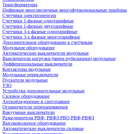
Трансформаторы
Цифровые многовеличные многофункциональные приборы
Счетчики электроэнергии
Счетчики 1-фазные однотарифные
Счетчики 1-фазные двухтарифные
Счетчики 3-х фазные однотарифные
Счетчики 3-х фазные многотарифные
Дополнительное оборудование к счетчикам
Модульное оборудование
Автоматические выключатели модульные
Выключатели нагрузки (мини-рубильники) модульные
Дифференциальные выключатели
Контакторы модульные
Модульные переключатели
Пускатели модульные
УЗО
Устройства дополнительные модульные
Силовое оборудование
Антиобледенение и снеготаяние
Ограничители перенапряжения
Вакуумные выключатели
Разъединители РВФ, РВФЗ,РВО,РВФ,РВФЗ
Высоковольтное оборудование
Автоматические выключатели cиловые
Выключатели-разъединители