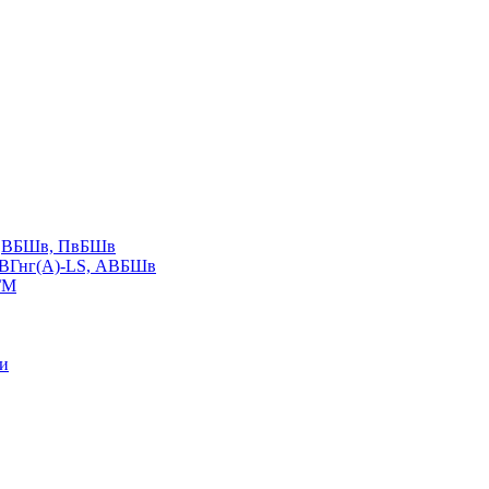
LS,ВБШв, ПвБШв
ВВГнг(А)-LS, АВБШв
ГМ
ии