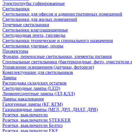
Электротрубы гофрированные
Светильники
Светильники для офисов и административных помещений
Светильники для жилых помещений
Точечные светильники
Светильники влагозащищенные
Светодиодная лента, гирлянды
Светильники технические и специального назначения
Светильники уличные, опоры
Прожекторы
Фонари, переносные светильники, элементы питания
Специальные светильники (бактерицидные, фито, очистители в
Управление освещением (датчики, фотореле)
Комплектующие для светильников
Лампы
Распродажа складских остатков
Светодиодные лампы (LED)
Люминесцентные лампы (ЛЛ,КЛЛ)
Лампы накаливания
Галогенные лампы (КГ, КГМ)
Газоразрядные лампы (МГЛ, ДРЛ, ДНАТ, ДРВ)
Розетки, выключатели
Розетки, выключатели STEKKER
Розетки, выключатели Белтиз
Розетки, выключатели EKF