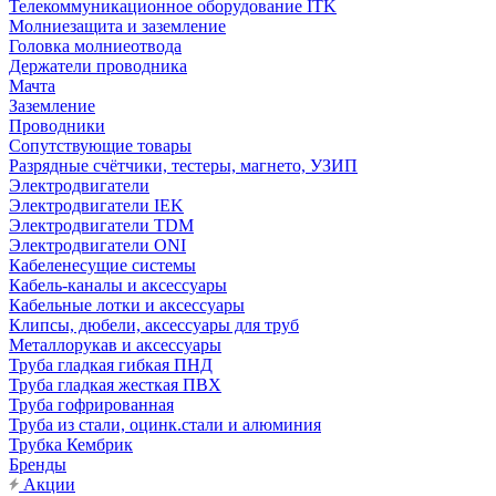
Телекоммуникационное оборудование ITK
Молниезащита и заземление
Головка молниеотвода
Держатели проводника
Мачта
Заземление
Проводники
Сопутствующие товары
Разрядные счётчики, тестеры, магнето, УЗИП
Электродвигатели
Электродвигатели IEK
Электродвигатели TDM
Электродвигатели ONI
Кабеленесущие системы
Кабель-каналы и аксессуары
Кабельные лотки и аксессуары
Клипсы, дюбели, аксессуары для труб
Металлорукав и аксессуары
Труба гладкая гибкая ПНД
Труба гладкая жесткая ПВХ
Труба гофрированная
Труба из стали, оцинк.стали и алюминия
Трубка Кембрик
Бренды
Акции