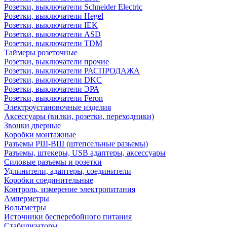
Розетки, выключатели Schneider Electric
Розетки, выключатели Hegel
Розетки, выключатели IEK
Розетки, выключатели ASD
Розетки, выключатели TDM
Таймеры розеточные
Розетки, выключатели прочие
Розетки, выключатели РАСПРОДАЖА
Розетки, выключатели DKC
Розетки, выключатели ЭРА
Розетки, выключатели Feron
Электроустановочные изделия
Аксессуары (вилки, розетки, переходники)
Звонки дверные
Коробки монтажные
Разъемы РШ-ВШ (штепсельные разьемы)
Разъемы, штекеры, USB адаптеры, аксессуары
Силовые разъемы и розетки
Удлинители, адаптеры, соединители
Коробки соединительные
Контроль, измерение электропитания
Амперметры
Вольтметры
Источники бесперебойного питания
Стабилизаторы