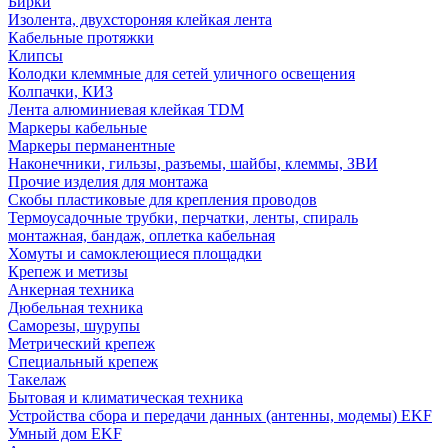
Бирки
Изолента, двухстороняя клейкая лента
Кабельные протяжки
Клипсы
Колодки клеммные для сетей уличного освещения
Колпачки, КИЗ
Лента алюминиевая клейкая TDM
Маркеры кабельные
Маркеры перманентные
Наконечники, гильзы, разъемы, шайбы, клеммы, ЗВИ
Прочие изделия для монтажа
Скобы пластиковые для крепления проводов
Термоусадочные трубки, перчатки, ленты, спираль
монтажная, бандаж, оплетка кабельная
Хомуты и самоклеющиеся площадки
Крепеж и метизы
Анкерная техника
Дюбельная техника
Саморезы, шурупы
Метрический крепеж
Специальный крепеж
Такелаж
Бытовая и климатическая техника
Устройства сбора и передачи данных (антенны, модемы) EKF
Умный дом EKF