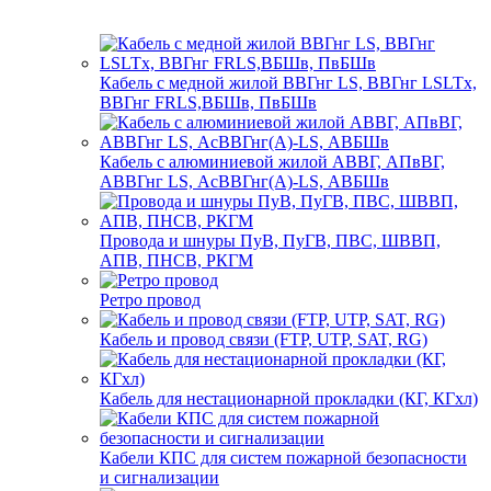
Кабель с медной жилой ВВГнг LS, ВВГнг LSLTx,
ВВГнг FRLS,ВБШв, ПвБШв
Кабель с алюминиевой жилой АВВГ, АПвВГ,
АВВГнг LS, АсВВГнг(А)-LS, АВБШв
Провода и шнуры ПуВ, ПуГВ, ПВС, ШВВП,
АПВ, ПНСВ, РКГМ
Ретро провод
Кабель и провод связи (FTP, UTP, SAT, RG)
Кабель для нестационарной прокладки (КГ, КГхл)
Кабели КПС для систем пожарной безопасности
и сигнализации