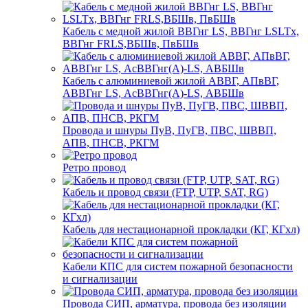
Кабель с медной жилой ВВГнг LS, ВВГнг LSLTx,
ВВГнг FRLS,ВБШв, ПвБШв
Кабель с алюминиевой жилой АВВГ, АПвВГ,
АВВГнг LS, АсВВГнг(А)-LS, АВБШв
Провода и шнуры ПуВ, ПуГВ, ПВС, ШВВП,
АПВ, ПНСВ, РКГМ
Ретро провод
Кабель и провод связи (FTP, UTP, SAT, RG)
Кабель для нестационарной прокладки (КГ, КГхл)
Кабели КПС для систем пожарной безопасности
и сигнализации
Провода СИП, арматура, провода без изоляции