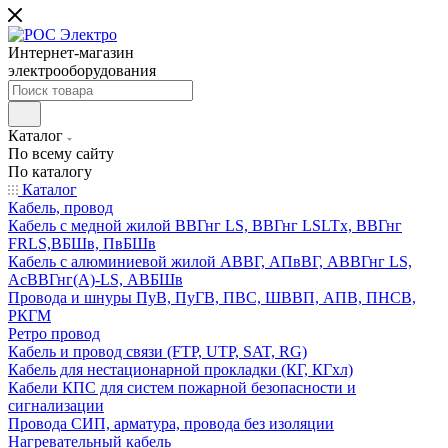
Интернет-магазин
электрооборудования
Каталог
По всему сайту
По каталогу
Каталог
Кабель, провод
Кабель с медной жилой ВВГнг LS, ВВГнг LSLTx, ВВГнг
FRLS,ВБШв, ПвБШв
Кабель с алюминиевой жилой АВВГ, АПвВГ, АВВГнг LS,
АсВВГнг(А)-LS, АВБШв
Провода и шнуры ПуВ, ПуГВ, ПВС, ШВВП, АПВ, ПНСВ,
РКГМ
Ретро провод
Кабель и провод связи (FTP, UTP, SAT, RG)
Кабель для нестационарной прокладки (КГ, КГхл)
Кабели КПС для систем пожарной безопасности и
сигнализации
Провода СИП, арматура, провода без изоляции
Нагревательный кабель