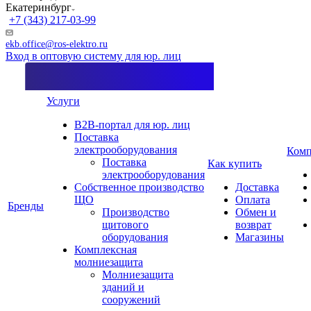
Екатеринбург
+7 (343) 217-03-99
ekb.office@ros-elektro.ru
Вход в оптовую систему для юр. лиц
Услуги
B2B-портал для юр. лиц
Поставка
электрооборудования
Комп
Поставка
Как купить
электрооборудования
Собственное производство
Доставка
ЩО
Оплата
Бренды
Производство
Обмен и
щитового
возврат
оборудования
Магазины
Комплексная
молниезащита
Молниезащита
зданий и
сооружений