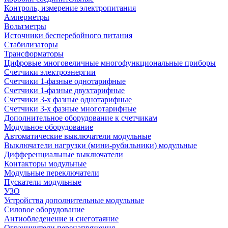
Контроль, измерение электропитания
Амперметры
Вольтметры
Источники бесперебойного питания
Стабилизаторы
Трансформаторы
Цифровые многовеличные многофункциональные приборы
Счетчики электроэнергии
Счетчики 1-фазные однотарифные
Счетчики 1-фазные двухтарифные
Счетчики 3-х фазные однотарифные
Счетчики 3-х фазные многотарифные
Дополнительное оборудование к счетчикам
Модульное оборудование
Автоматические выключатели модульные
Выключатели нагрузки (мини-рубильники) модульные
Дифференциальные выключатели
Контакторы модульные
Модульные переключатели
Пускатели модульные
УЗО
Устройства дополнительные модульные
Силовое оборудование
Антиобледенение и снеготаяние
Ограничители перенапряжения