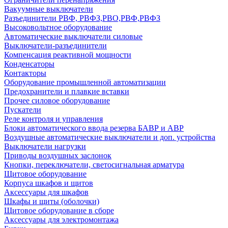
Вакуумные выключатели
Разъединители РВФ, РВФЗ,РВО,РВФ,РВФЗ
Высоковольтное оборудование
Автоматические выключатели cиловые
Выключатели-разъединители
Компенсация реактивной мощности
Конденсаторы
Контакторы
Оборудование промышленной автоматизации
Предохранители и плавкие вставки
Прочее силовое оборудование
Пускатели
Реле контроля и управления
Блоки автоматического ввода резерва БАВР и АВР
Воздушные автоматические выключатели и доп. устройства
Выключатели нагрузки
Приводы воздушных заслонок
Кнопки, переключатели, светосигнальная арматура
Щитовое оборудование
Корпуса шкафов и щитов
Аксессуары для шкафов
Шкафы и щиты (оболочки)
Щитовое оборудование в сборе
Аксессуары для электромонтажа