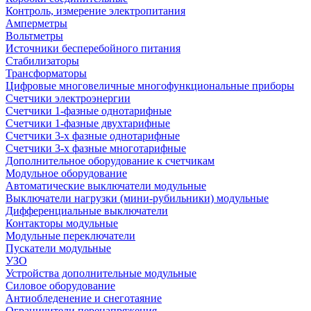
Контроль, измерение электропитания
Амперметры
Вольтметры
Источники бесперебойного питания
Стабилизаторы
Трансформаторы
Цифровые многовеличные многофункциональные приборы
Счетчики электроэнергии
Счетчики 1-фазные однотарифные
Счетчики 1-фазные двухтарифные
Счетчики 3-х фазные однотарифные
Счетчики 3-х фазные многотарифные
Дополнительное оборудование к счетчикам
Модульное оборудование
Автоматические выключатели модульные
Выключатели нагрузки (мини-рубильники) модульные
Дифференциальные выключатели
Контакторы модульные
Модульные переключатели
Пускатели модульные
УЗО
Устройства дополнительные модульные
Силовое оборудование
Антиобледенение и снеготаяние
Ограничители перенапряжения