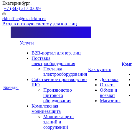
Екатеринбург
+7 (343) 217-03-99
ekb.office@ros-elektro.ru
Вход в оптовую систему для юр. лиц
Услуги
B2B-портал для юр. лиц
Поставка
электрооборудования
Комп
Поставка
Как купить
электрооборудования
Собственное производство
Доставка
ЩО
Оплата
Бренды
Производство
Обмен и
щитового
возврат
оборудования
Магазины
Комплексная
молниезащита
Молниезащита
зданий и
сооружений