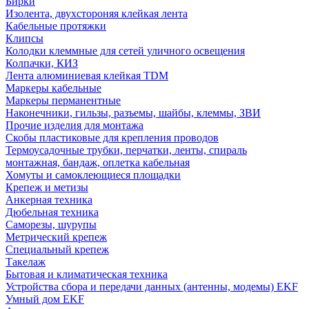
Бирки
Изолента, двухстороняя клейкая лента
Кабельные протяжки
Клипсы
Колодки клеммные для сетей уличного освещения
Колпачки, КИЗ
Лента алюминиевая клейкая TDM
Маркеры кабельные
Маркеры перманентные
Наконечники, гильзы, разъемы, шайбы, клеммы, ЗВИ
Прочие изделия для монтажа
Скобы пластиковые для крепления проводов
Термоусадочные трубки, перчатки, ленты, спираль
монтажная, бандаж, оплетка кабельная
Хомуты и самоклеющиеся площадки
Крепеж и метизы
Анкерная техника
Дюбельная техника
Саморезы, шурупы
Метрический крепеж
Специальный крепеж
Такелаж
Бытовая и климатическая техника
Устройства сбора и передачи данных (антенны, модемы) EKF
Умный дом EKF