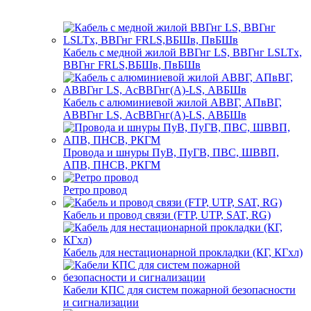
Кабель с медной жилой ВВГнг LS, ВВГнг LSLTx,
ВВГнг FRLS,ВБШв, ПвБШв
Кабель с алюминиевой жилой АВВГ, АПвВГ,
АВВГнг LS, АсВВГнг(А)-LS, АВБШв
Провода и шнуры ПуВ, ПуГВ, ПВС, ШВВП,
АПВ, ПНСВ, РКГМ
Ретро провод
Кабель и провод связи (FTP, UTP, SAT, RG)
Кабель для нестационарной прокладки (КГ, КГхл)
Кабели КПС для систем пожарной безопасности
и сигнализации