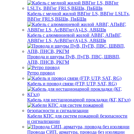
Кабель с медной жилой ВВГнг LS, ВВГнг LSLTx,
ВВГнг FRLS,ВБШв, ПвБШв
Кабель с алюминиевой жилой АВВГ, АПвВГ,
АВВГнг LS, АсВВГнг(А)-LS, АВБШв
Провода и шнуры ПуВ, ПуГВ, ПВС, ШВВП,
АПВ, ПНСВ, РКГМ
Ретро провод
Кабель и провод связи (FTP, UTP, SAT, RG)
Кабель для нестационарной прокладки (КГ, КГхл)
Кабели КПС для систем пожарной безопасности
и сигнализации
Провода СИП, арматура, провода без изоляции