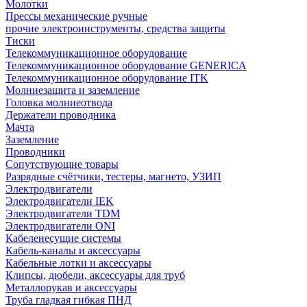
Молотки
Прессы механические ручные
прочие электроинструменты, средства защиты
Тиски
Телекоммуникационное оборудование
Телекоммуникационное оборудование GENERICA
Телекоммуникационное оборудование ITK
Молниезащита и заземление
Головка молниеотвода
Держатели проводника
Мачта
Заземление
Проводники
Сопутствующие товары
Разрядные счётчики, тестеры, магнето, УЗИП
Электродвигатели
Электродвигатели IEK
Электродвигатели TDM
Электродвигатели ONI
Кабеленесущие системы
Кабель-каналы и аксессуары
Кабельные лотки и аксессуары
Клипсы, дюбели, аксессуары для труб
Металлорукав и аксессуары
Труба гладкая гибкая ПНД