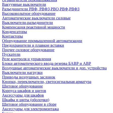
Вакуумные выключатели
Разъединители РВФ, РВФЗ,РВО,РВФ,РВФЗ
Высоковольтное оборудование
Автоматические выключатели cиловые
Выключатели-разъединители
Компенсация реактивной мощности
Конденсаторы
Контакторы
Оборудование промышленной автоматизации
Предохранители и плавкие вставки
Прочее силовое оборудование
Пускатели
Реле контроля и управления
Блоки автоматического ввода резерва БАВР и АВР
Воздушные автоматические выключатели и доп. устройства
Выключатели нагрузки
Приводы воздушных заслонок
Кнопки, переключатели, светосигнальная арматура
Щитовое оборудование
Корпуса шкафов и щитов
Аксессуары для шкафов
Шкафы и щиты (оболочки)
Щитовое оборудование в сборе
Аксессуары для электромонтажа