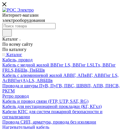
Интернет-магазин
электрооборудования
Каталог
По всему сайту
По каталогу
Каталог
Кабель, провод
Кабель с медной жилой ВВГнг LS, ВВГнг LSLTx, ВВГнг
FRLS,ВБШв, ПвБШв
Кабель с алюминиевой жилой АВВГ, АПвВГ, АВВГнг LS,
АсВВГнг(А)-LS, АВБШв
Провода и шнуры ПуВ, ПуГВ, ПВС, ШВВП, АПВ, ПНСВ,
РКГМ
Ретро провод
Кабель и провод связи (FTP, UTP, SAT, RG)
Кабель для нестационарной прокладки (КГ, КГхл)
Кабели КПС для систем пожарной безопасности и
сигнализации
Провода СИП, арматура, провода без изоляции
Нагревательный кабель