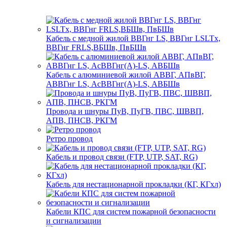
Кабель с медной жилой ВВГнг LS, ВВГнг LSLTx,
ВВГнг FRLS,ВБШв, ПвБШв
Кабель с алюминиевой жилой АВВГ, АПвВГ,
АВВГнг LS, АсВВГнг(А)-LS, АВБШв
Провода и шнуры ПуВ, ПуГВ, ПВС, ШВВП,
АПВ, ПНСВ, РКГМ
Ретро провод
Кабель и провод связи (FTP, UTP, SAT, RG)
Кабель для нестационарной прокладки (КГ, КГхл)
Кабели КПС для систем пожарной безопасности
и сигнализации