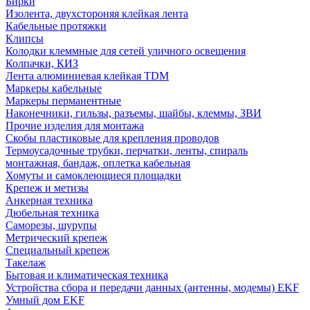
Бирки
Изолента, двухстороняя клейкая лента
Кабельные протяжки
Клипсы
Колодки клеммные для сетей уличного освещения
Колпачки, КИЗ
Лента алюминиевая клейкая TDM
Маркеры кабельные
Маркеры перманентные
Наконечники, гильзы, разъемы, шайбы, клеммы, ЗВИ
Прочие изделия для монтажа
Скобы пластиковые для крепления проводов
Термоусадочные трубки, перчатки, ленты, спираль
монтажная, бандаж, оплетка кабельная
Хомуты и самоклеющиеся площадки
Крепеж и метизы
Анкерная техника
Дюбельная техника
Саморезы, шурупы
Метрический крепеж
Специальный крепеж
Такелаж
Бытовая и климатическая техника
Устройства сбора и передачи данных (антенны, модемы) EKF
Умный дом EKF