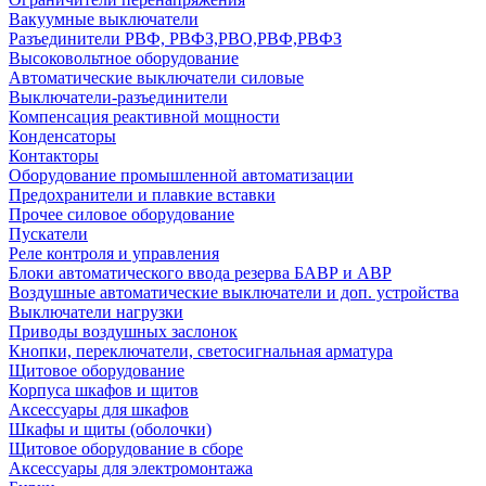
Вакуумные выключатели
Разъединители РВФ, РВФЗ,РВО,РВФ,РВФЗ
Высоковольтное оборудование
Автоматические выключатели cиловые
Выключатели-разъединители
Компенсация реактивной мощности
Конденсаторы
Контакторы
Оборудование промышленной автоматизации
Предохранители и плавкие вставки
Прочее силовое оборудование
Пускатели
Реле контроля и управления
Блоки автоматического ввода резерва БАВР и АВР
Воздушные автоматические выключатели и доп. устройства
Выключатели нагрузки
Приводы воздушных заслонок
Кнопки, переключатели, светосигнальная арматура
Щитовое оборудование
Корпуса шкафов и щитов
Аксессуары для шкафов
Шкафы и щиты (оболочки)
Щитовое оборудование в сборе
Аксессуары для электромонтажа