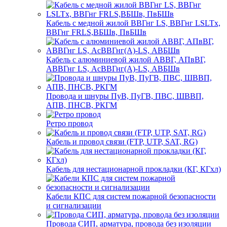
Кабель с медной жилой ВВГнг LS, ВВГнг LSLTx,
ВВГнг FRLS,ВБШв, ПвБШв
Кабель с алюминиевой жилой АВВГ, АПвВГ,
АВВГнг LS, АсВВГнг(А)-LS, АВБШв
Провода и шнуры ПуВ, ПуГВ, ПВС, ШВВП,
АПВ, ПНСВ, РКГМ
Ретро провод
Кабель и провод связи (FTP, UTP, SAT, RG)
Кабель для нестационарной прокладки (КГ, КГхл)
Кабели КПС для систем пожарной безопасности
и сигнализации
Провода СИП, арматура, провода без изоляции