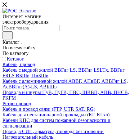
Интернет-магазин
электрооборудования
Каталог
По всему сайту
По каталогу
Каталог
Кабель, провод
Кабель с медной жилой ВВГнг LS, ВВГнг LSLTx, ВВГнг
FRLS,ВБШв, ПвБШв
Кабель с алюминиевой жилой АВВГ, АПвВГ, АВВГнг LS,
АсВВГнг(А)-LS, АВБШв
Провода и шнуры ПуВ, ПуГВ, ПВС, ШВВП, АПВ, ПНСВ,
РКГМ
Ретро провод
Кабель и провод связи (FTP, UTP, SAT, RG)
Кабель для нестационарной прокладки (КГ, КГхл)
Кабели КПС для систем пожарной безопасности и
сигнализации
Провода СИП, арматура, провода без изоляции
Нагревательный кабель