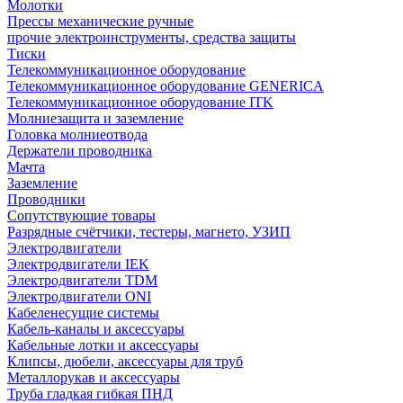
Молотки
Прессы механические ручные
прочие электроинструменты, средства защиты
Тиски
Телекоммуникационное оборудование
Телекоммуникационное оборудование GENERICA
Телекоммуникационное оборудование ITK
Молниезащита и заземление
Головка молниеотвода
Держатели проводника
Мачта
Заземление
Проводники
Сопутствующие товары
Разрядные счётчики, тестеры, магнето, УЗИП
Электродвигатели
Электродвигатели IEK
Электродвигатели TDM
Электродвигатели ONI
Кабеленесущие системы
Кабель-каналы и аксессуары
Кабельные лотки и аксессуары
Клипсы, дюбели, аксессуары для труб
Металлорукав и аксессуары
Труба гладкая гибкая ПНД