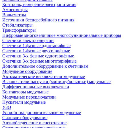
Контроль, измерение электропитания
Амперметры
Вольтметры
Источники бесперебойного питания
Стабилизаторы
Трансформаторы
Цифровые многовеличные многофункциональные приборы
Счетчики электроэнергии
Счетчики 1-фазные однотарифные
Счетчики 1-фазные двухтарифные
Счетчики 3-х фазные однотарифные
Счетчики 3-х фазные многотарифные
Дополнительное оборудование к счетчикам
Модульное оборудование
Автоматические выключатели модульные
Выключатели нагрузки (мини-рубильники) модульные
Дифференциальные выключатели
Контакторы модульные
Модульные переключатели
Пускатели модульные
УЗО
Устройства дополнительные модульные
Силовое оборудование
Антиобледенение и снеготаяние
Ограничители перенапряжения