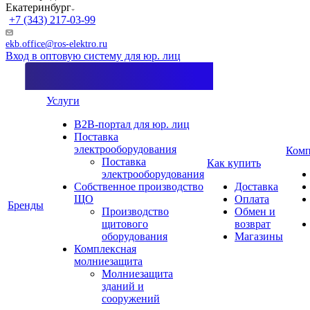
Екатеринбург
+7 (343) 217-03-99
ekb.office@ros-elektro.ru
Вход в оптовую систему для юр. лиц
Услуги
B2B-портал для юр. лиц
Поставка
электрооборудования
Комп
Поставка
Как купить
электрооборудования
Собственное производство
Доставка
ЩО
Оплата
Бренды
Производство
Обмен и
щитового
возврат
оборудования
Магазины
Комплексная
молниезащита
Молниезащита
зданий и
сооружений