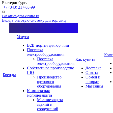
Екатеринбург
+7 (343) 217-03-99
ekb.office@ros-elektro.ru
Вход в оптовую систему для юр. лиц
Услуги
B2B-портал для юр. лиц
Поставка
электрооборудования
Комп
Поставка
Как купить
электрооборудования
Собственное производство
Доставка
ЩО
Оплата
Бренды
Производство
Обмен и
щитового
возврат
оборудования
Магазины
Комплексная
молниезащита
Молниезащита
зданий и
сооружений