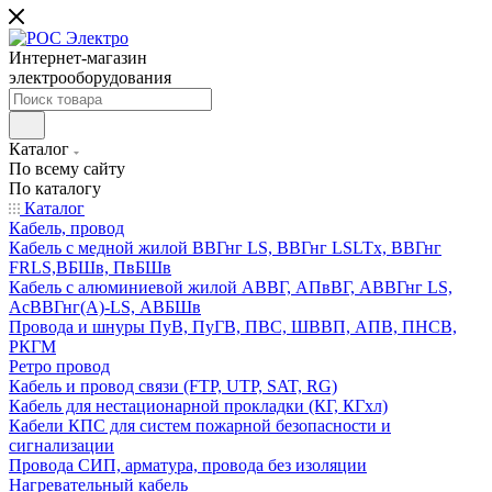
Интернет-магазин
электрооборудования
Каталог
По всему сайту
По каталогу
Каталог
Кабель, провод
Кабель с медной жилой ВВГнг LS, ВВГнг LSLTx, ВВГнг
FRLS,ВБШв, ПвБШв
Кабель с алюминиевой жилой АВВГ, АПвВГ, АВВГнг LS,
АсВВГнг(А)-LS, АВБШв
Провода и шнуры ПуВ, ПуГВ, ПВС, ШВВП, АПВ, ПНСВ,
РКГМ
Ретро провод
Кабель и провод связи (FTP, UTP, SAT, RG)
Кабель для нестационарной прокладки (КГ, КГхл)
Кабели КПС для систем пожарной безопасности и
сигнализации
Провода СИП, арматура, провода без изоляции
Нагревательный кабель