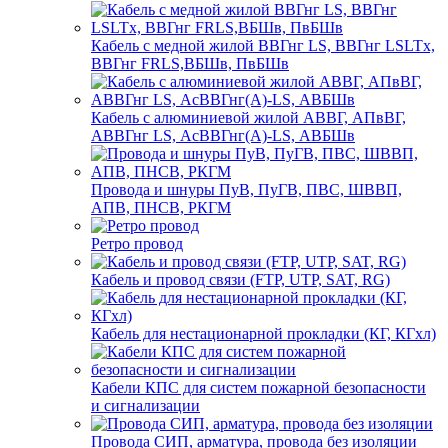
Кабель с медной жилой ВВГнг LS, ВВГнг LSLTx,
ВВГнг FRLS,ВБШв, ПвБШв
Кабель с алюминиевой жилой АВВГ, АПвВГ,
АВВГнг LS, АсВВГнг(А)-LS, АВБШв
Провода и шнуры ПуВ, ПуГВ, ПВС, ШВВП,
АПВ, ПНСВ, РКГМ
Ретро провод
Кабель и провод связи (FTP, UTP, SAT, RG)
Кабель для нестационарной прокладки (КГ, КГхл)
Кабели КПС для систем пожарной безопасности
и сигнализации
Провода СИП, арматура, провода без изоляции