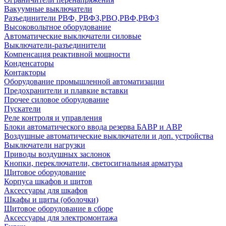
Вакуумные выключатели
Разъединители РВФ, РВФЗ,РВО,РВФ,РВФЗ
Высоковольтное оборудование
Автоматические выключатели cиловые
Выключатели-разъединители
Компенсация реактивной мощности
Конденсаторы
Контакторы
Оборудование промышленной автоматизации
Предохранители и плавкие вставки
Прочее силовое оборудование
Пускатели
Реле контроля и управления
Блоки автоматического ввода резерва БАВР и АВР
Воздушные автоматические выключатели и доп. устройства
Выключатели нагрузки
Приводы воздушных заслонок
Кнопки, переключатели, светосигнальная арматура
Щитовое оборудование
Корпуса шкафов и щитов
Аксессуары для шкафов
Шкафы и щиты (оболочки)
Щитовое оборудование в сборе
Аксессуары для электромонтажа