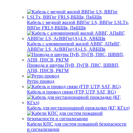
Кабель с медной жилой ВВГнг LS, ВВГнг LSLTx,
ВВГнг FRLS,ВБШв, ПвБШв
Кабель с алюминиевой жилой АВВГ, АПвВГ,
АВВГнг LS, АсВВГнг(А)-LS, АВБШв
Провода и шнуры ПуВ, ПуГВ, ПВС, ШВВП,
АПВ, ПНСВ, РКГМ
Ретро провод
Кабель и провод связи (FTP, UTP, SAT, RG)
Кабель для нестационарной прокладки (КГ, КГхл)
Кабели КПС для систем пожарной безопасности
и сигнализации