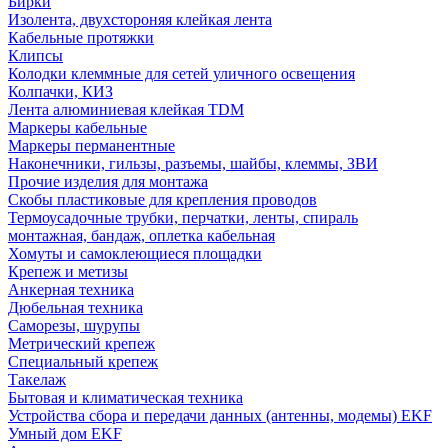
Бирки
Изолента, двухстороняя клейкая лента
Кабельные протяжки
Клипсы
Колодки клеммные для сетей уличного освещения
Колпачки, КИЗ
Лента алюминиевая клейкая TDM
Маркеры кабельные
Маркеры перманентные
Наконечники, гильзы, разъемы, шайбы, клеммы, ЗВИ
Прочие изделия для монтажа
Скобы пластиковые для крепления проводов
Термоусадочные трубки, перчатки, ленты, спираль
монтажная, бандаж, оплетка кабельная
Хомуты и самоклеющиеся площадки
Крепеж и метизы
Анкерная техника
Дюбельная техника
Саморезы, шурупы
Метрический крепеж
Специальный крепеж
Такелаж
Бытовая и климатическая техника
Устройства сбора и передачи данных (антенны, модемы) EKF
Умный дом EKF