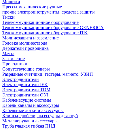
Молотки
Прессы механические ручные
прочие электроинструменты, средства защиты
Тиски
Телекоммуникационное оборудование
Телекоммуникационное оборудование GENERICA
Телекоммуникационное оборудование ITK
Молниезащита и заземление
Головка молниеотвода
Держатели проводника
Мачта
Заземление
Проводники
Сопутствующие товары
Разрядные счётчики, тестеры, магнето, УЗИП
Электродвигатели
Электродвигатели IEK
Электродвигатели TDM
Электродвигатели ONI
Кабеленесущие системы
Кабель-каналы и аксессуары
Кабельные лотки и аксессуары
Клипсы, дюбели, аксессуары для труб
Металлорукав и аксессуары
Труба гладкая гибкая ПНД