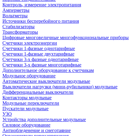
Контроль, измерение электропитания
Амперметры
Вольтметры
Источники бесперебойного питания
Стабилизаторы
Трансформаторы
Цифровые многовеличные многофункциональные приборы
Счетчики электроэнергии
Счетчики 1-фазные однотарифные
Счетчики 1-фазные двухтарифные
Счетчики 3-х фазные однотарифные
Счетчики 3-х фазные многотарифные
Дополнительное оборудование к счетчикам
Модульное оборудование
Автоматические выключатели модульные
Выключатели нагрузки (мини-рубильники) модульные
Дифференциальные выключатели
Контакторы модульные
Модульные переключатели
Пускатели модульные
УЗО
Устройства дополнительные модульные
Силовое оборудование
Антиобледенение и снеготаяние
Ограничители перенапряжения