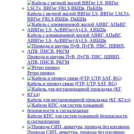
Кабель с медной жилой ВВГнг LS, ВВГнг LSLTx,
ВВГнг FRLS,ВБШв, ПвБШв
Кабель с алюминиевой жилой АВВГ, АПвВГ,
АВВГнг LS, АсВВГнг(А)-LS, АВБШв
Провода и шнуры ПуВ, ПуГВ, ПВС, ШВВП,
АПВ, ПНСВ, РКГМ
Ретро провод
Кабель и провод связи (FTP, UTP, SAT, RG)
Кабель для нестационарной прокладки (КГ, КГхл)
Кабели КПС для систем пожарной безопасности
и сигнализации
Провода СИП, арматура, провода без изоляции