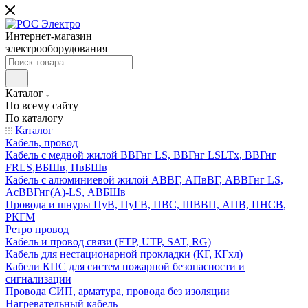
Интернет-магазин
электрооборудования
Каталог
По всему сайту
По каталогу
Каталог
Кабель, провод
Кабель с медной жилой ВВГнг LS, ВВГнг LSLTx, ВВГнг
FRLS,ВБШв, ПвБШв
Кабель с алюминиевой жилой АВВГ, АПвВГ, АВВГнг LS,
АсВВГнг(А)-LS, АВБШв
Провода и шнуры ПуВ, ПуГВ, ПВС, ШВВП, АПВ, ПНСВ,
РКГМ
Ретро провод
Кабель и провод связи (FTP, UTP, SAT, RG)
Кабель для нестационарной прокладки (КГ, КГхл)
Кабели КПС для систем пожарной безопасности и
сигнализации
Провода СИП, арматура, провода без изоляции
Нагревательный кабель