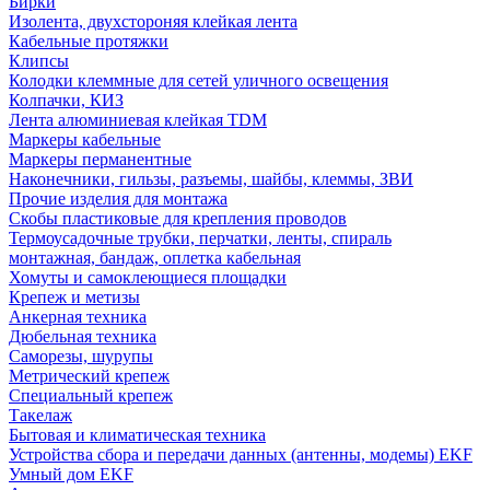
Бирки
Изолента, двухстороняя клейкая лента
Кабельные протяжки
Клипсы
Колодки клеммные для сетей уличного освещения
Колпачки, КИЗ
Лента алюминиевая клейкая TDM
Маркеры кабельные
Маркеры перманентные
Наконечники, гильзы, разъемы, шайбы, клеммы, ЗВИ
Прочие изделия для монтажа
Скобы пластиковые для крепления проводов
Термоусадочные трубки, перчатки, ленты, спираль
монтажная, бандаж, оплетка кабельная
Хомуты и самоклеющиеся площадки
Крепеж и метизы
Анкерная техника
Дюбельная техника
Саморезы, шурупы
Метрический крепеж
Специальный крепеж
Такелаж
Бытовая и климатическая техника
Устройства сбора и передачи данных (антенны, модемы) EKF
Умный дом EKF