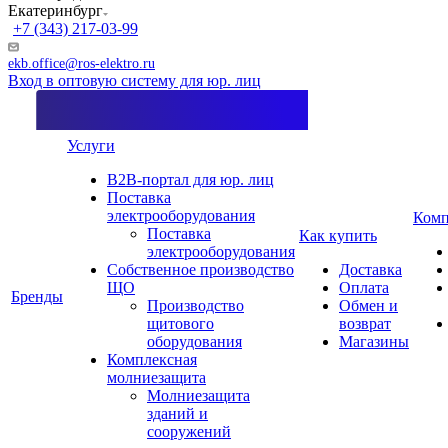
Екатеринбург
+7 (343) 217-03-99
ekb.office@ros-elektro.ru
Вход в оптовую систему для юр. лиц
Услуги
B2B-портал для юр. лиц
Поставка
электрооборудования
Комп
Поставка
Как купить
электрооборудования
Собственное производство
Доставка
ЩО
Оплата
Бренды
Производство
Обмен и
щитового
возврат
оборудования
Магазины
Комплексная
молниезащита
Молниезащита
зданий и
сооружений