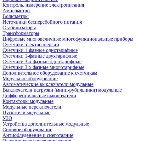
Контроль, измерение электропитания
Амперметры
Вольтметры
Источники бесперебойного питания
Стабилизаторы
Трансформаторы
Цифровые многовеличные многофункциональные приборы
Счетчики электроэнергии
Счетчики 1-фазные однотарифные
Счетчики 1-фазные двухтарифные
Счетчики 3-х фазные однотарифные
Счетчики 3-х фазные многотарифные
Дополнительное оборудование к счетчикам
Модульное оборудование
Автоматические выключатели модульные
Выключатели нагрузки (мини-рубильники) модульные
Дифференциальные выключатели
Контакторы модульные
Модульные переключатели
Пускатели модульные
УЗО
Устройства дополнительные модульные
Силовое оборудование
Антиобледенение и снеготаяние
Ограничители перенапряжения