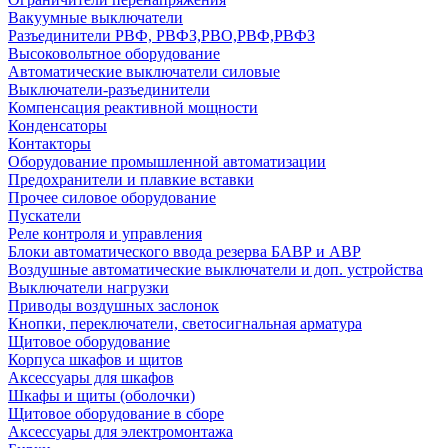
Вакуумные выключатели
Разъединители РВФ, РВФЗ,РВО,РВФ,РВФЗ
Высоковольтное оборудование
Автоматические выключатели cиловые
Выключатели-разъединители
Компенсация реактивной мощности
Конденсаторы
Контакторы
Оборудование промышленной автоматизации
Предохранители и плавкие вставки
Прочее силовое оборудование
Пускатели
Реле контроля и управления
Блоки автоматического ввода резерва БАВР и АВР
Воздушные автоматические выключатели и доп. устройства
Выключатели нагрузки
Приводы воздушных заслонок
Кнопки, переключатели, светосигнальная арматура
Щитовое оборудование
Корпуса шкафов и щитов
Аксессуары для шкафов
Шкафы и щиты (оболочки)
Щитовое оборудование в сборе
Аксессуары для электромонтажа