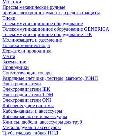
Молотки
Прессы механические ручные
прочие электроинструменты, средства защиты
Тиски
Телекоммуникационное оборудование
Телекоммуникационное оборудование GENERICA
Телекоммуникационное оборудование ITK
Молниезащита и заземление
Головка молниеотвода
Держатели проводника
Мачта
Заземление
Проводники
Сопутствующие товары
Разрядные счётчики, тестеры, магнето, УЗИП
Электродвигатели
Электродвигатели IEK
Электродвигатели TDM
Электродвигатели ONI
Кабеленесущие системы
Кабель-каналы и аксессуары
Кабельные лотки и аксессуары
Клипсы, дюбели, аксессуары для труб
Металлорукав и аксессуары
Труба гладкая гибкая ПНД