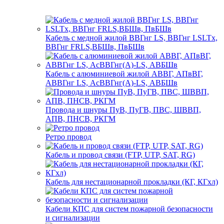
Кабель с медной жилой ВВГнг LS, ВВГнг LSLTx,
ВВГнг FRLS,ВБШв, ПвБШв
Кабель с алюминиевой жилой АВВГ, АПвВГ,
АВВГнг LS, АсВВГнг(А)-LS, АВБШв
Провода и шнуры ПуВ, ПуГВ, ПВС, ШВВП,
АПВ, ПНСВ, РКГМ
Ретро провод
Кабель и провод связи (FTP, UTP, SAT, RG)
Кабель для нестационарной прокладки (КГ, КГхл)
Кабели КПС для систем пожарной безопасности
и сигнализации