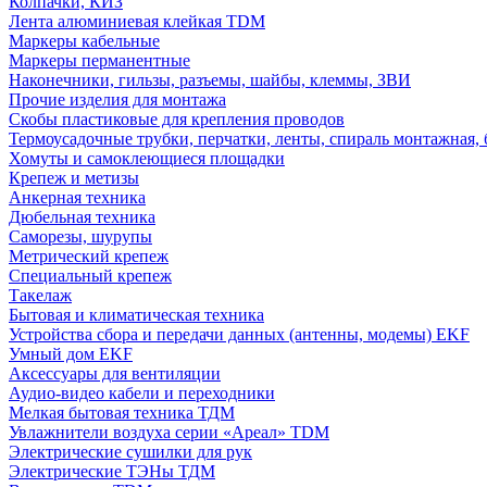
Колпачки, КИЗ
Лента алюминиевая клейкая TDM
Маркеры кабельные
Маркеры перманентные
Наконечники, гильзы, разъемы, шайбы, клеммы, ЗВИ
Прочие изделия для монтажа
Скобы пластиковые для крепления проводов
Термоусадочные трубки, перчатки, ленты, спираль монтажная, 
Хомуты и самоклеющиеся площадки
Крепеж и метизы
Анкерная техника
Дюбельная техника
Саморезы, шурупы
Метрический крепеж
Специальный крепеж
Такелаж
Бытовая и климатическая техника
Устройства сбора и передачи данных (антенны, модемы) EKF
Умный дом EKF
Аксессуары для вентиляции
Аудио-видео кабели и переходники
Мелкая бытовая техника ТДМ
Увлажнители воздуха серии «Ареал» TDM
Электрические сушилки для рук
Электрические ТЭНы ТДМ