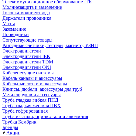
Телекоммуникационное оборудование ITK
Молниезащита и заземление
Головка молниеотвода
Держатели проводника
Мачта
Заземление
Проводники
Сопутствующие товары
Разрядные счётчики, тестеры, магнето, УЗИП
Электродвигатели
Электродвигатели IEK
Электродвигатели TDM
Электродвигатели ONI
Кабеленесущие системы
Кабель-каналы и аксессуары
Кабельные лотки и аксессуары
Клипсы, дюбели, аксессуары для труб
Металлорукав и аксессуары
Труба гладкая гибкая ПНД
Труба гладкая жесткая ПВХ
Труба гофрированная
Труба из стали, оцинк.стали и алюминия
Трубка Кембрик
Бренды
Акции