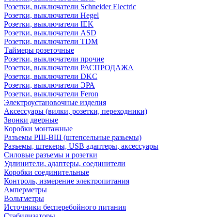
Розетки, выключатели Schneider Electric
Розетки, выключатели Hegel
Розетки, выключатели IEK
Розетки, выключатели ASD
Розетки, выключатели TDM
Таймеры розеточные
Розетки, выключатели прочие
Розетки, выключатели РАСПРОДАЖА
Розетки, выключатели DKC
Розетки, выключатели ЭРА
Розетки, выключатели Feron
Электроустановочные изделия
Аксессуары (вилки, розетки, переходники)
Звонки дверные
Коробки монтажные
Разъемы РШ-ВШ (штепсельные разьемы)
Разъемы, штекеры, USB адаптеры, аксессуары
Силовые разъемы и розетки
Удлинители, адаптеры, соединители
Коробки соединительные
Контроль, измерение электропитания
Амперметры
Вольтметры
Источники бесперебойного питания
Стабилизаторы