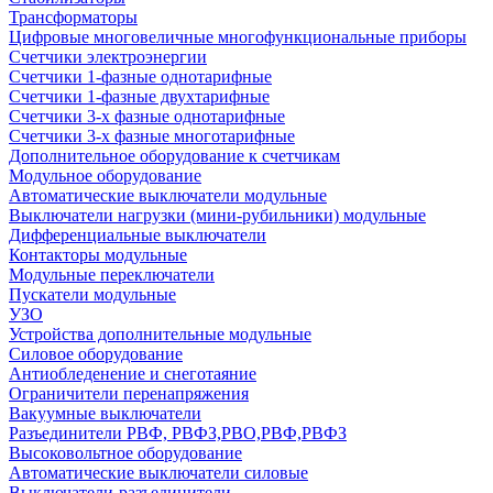
Трансформаторы
Цифровые многовеличные многофункциональные приборы
Счетчики электроэнергии
Счетчики 1-фазные однотарифные
Счетчики 1-фазные двухтарифные
Счетчики 3-х фазные однотарифные
Счетчики 3-х фазные многотарифные
Дополнительное оборудование к счетчикам
Модульное оборудование
Автоматические выключатели модульные
Выключатели нагрузки (мини-рубильники) модульные
Дифференциальные выключатели
Контакторы модульные
Модульные переключатели
Пускатели модульные
УЗО
Устройства дополнительные модульные
Силовое оборудование
Антиобледенение и снеготаяние
Ограничители перенапряжения
Вакуумные выключатели
Разъединители РВФ, РВФЗ,РВО,РВФ,РВФЗ
Высоковольтное оборудование
Автоматические выключатели cиловые
Выключатели-разъединители