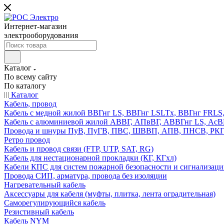
Интернет-магазин
электрооборудования
Каталог
По всему сайту
По каталогу
Каталог
Кабель, провод
Кабель с медной жилой ВВГнг LS, ВВГнг LSLTx, ВВГнг FR
Кабель с алюминиевой жилой АВВГ, АПвВГ, АВВГнг LS, Ас
Провода и шнуры ПуВ, ПуГВ, ПВС, ШВВП, АПВ, ПНСВ, РК
Ретро провод
Кабель и провод связи (FTP, UTP, SAT, RG)
Кабель для нестационарной прокладки (КГ, КГхл)
Кабели КПС для систем пожарной безопасности и сигнализац
Провода СИП, арматура, провода без изоляции
Нагревательный кабель
Аксессуары для кабеля (муфты, плитка, лента оградительная)
Саморегулирующийся кабель
Резистивный кабель
Кабель NYM