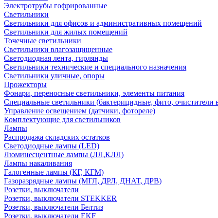
Электротрубы гофрированные
Светильники
Светильники для офисов и административных помещений
Светильники для жилых помещений
Точечные светильники
Светильники влагозащищенные
Светодиодная лента, гирлянды
Светильники технические и специального назначения
Светильники уличные, опоры
Прожекторы
Фонари, переносные светильники, элементы питания
Специальные светильники (бактерицидные, фито, очистители в
Управление освещением (датчики, фотореле)
Комплектующие для светильников
Лампы
Распродажа складских остатков
Светодиодные лампы (LED)
Люминесцентные лампы (ЛЛ,КЛЛ)
Лампы накаливания
Галогенные лампы (КГ, КГМ)
Газоразрядные лампы (МГЛ, ДРЛ, ДНАТ, ДРВ)
Розетки, выключатели
Розетки, выключатели STEKKER
Розетки, выключатели Белтиз
Розетки, выключатели EKF