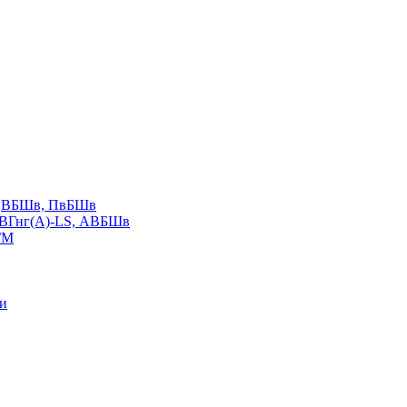
LS,ВБШв, ПвБШв
ВВГнг(А)-LS, АВБШв
ГМ
ии