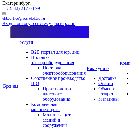
Екатеринбург
+7 (343) 217-03-99
ekb.office@ros-elektro.ru
Вход в оптовую систему для юр. лиц
Услуги
B2B-портал для юр. лиц
Поставка
электрооборудования
Комп
Поставка
Как купить
электрооборудования
Собственное производство
Доставка
ЩО
Оплата
Бренды
Производство
Обмен и
щитового
возврат
оборудования
Магазины
Комплексная
молниезащита
Молниезащита
зданий и
сооружений