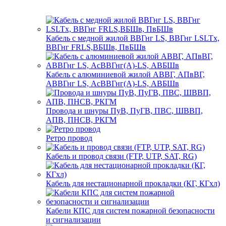
Кабель с медной жилой ВВГнг LS, ВВГнг LSLTx,
ВВГнг FRLS,ВБШв, ПвБШв
Кабель с алюминиевой жилой АВВГ, АПвВГ,
АВВГнг LS, АсВВГнг(А)-LS, АВБШв
Провода и шнуры ПуВ, ПуГВ, ПВС, ШВВП,
АПВ, ПНСВ, РКГМ
Ретро провод
Кабель и провод связи (FTP, UTP, SAT, RG)
Кабель для нестационарной прокладки (КГ, КГхл)
Кабели КПС для систем пожарной безопасности
и сигнализации