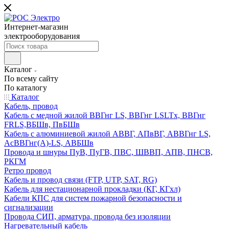
Интернет-магазин
электрооборудования
Каталог
По всему сайту
По каталогу
Каталог
Кабель, провод
Кабель с медной жилой ВВГнг LS, ВВГнг LSLTx, ВВГнг
FRLS,ВБШв, ПвБШв
Кабель с алюминиевой жилой АВВГ, АПвВГ, АВВГнг LS,
АсВВГнг(А)-LS, АВБШв
Провода и шнуры ПуВ, ПуГВ, ПВС, ШВВП, АПВ, ПНСВ,
РКГМ
Ретро провод
Кабель и провод связи (FTP, UTP, SAT, RG)
Кабель для нестационарной прокладки (КГ, КГхл)
Кабели КПС для систем пожарной безопасности и
сигнализации
Провода СИП, арматура, провода без изоляции
Нагревательный кабель