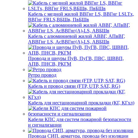
Кабель с медной жилой ВВГнг LS, ВВГнг LSLTx,
ВВГнг FRLS,ВБШв, ПвБШв
Кабель с алюминиевой жилой АВВГ, АПвВГ,
АВВГнг LS, АсВВГнг(А)-LS, АВБШв
Провода и шнуры ПуВ, ПуГВ, ПВС, ШВВП,
АПВ, ПНСВ, РКГМ
Ретро провод
Кабель и провод связи (FTP, UTP, SAT, RG)
Кабель для нестационарной прокладки (КГ, КГхл)
Кабели КПС для систем пожарной безопасности
и сигнализации
Провода СИП, арматура, провода без изоляции