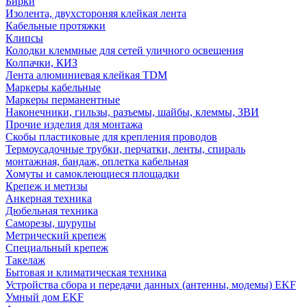
Бирки
Изолента, двухстороняя клейкая лента
Кабельные протяжки
Клипсы
Колодки клеммные для сетей уличного освещения
Колпачки, КИЗ
Лента алюминиевая клейкая TDM
Маркеры кабельные
Маркеры перманентные
Наконечники, гильзы, разъемы, шайбы, клеммы, ЗВИ
Прочие изделия для монтажа
Скобы пластиковые для крепления проводов
Термоусадочные трубки, перчатки, ленты, спираль
монтажная, бандаж, оплетка кабельная
Хомуты и самоклеющиеся площадки
Крепеж и метизы
Анкерная техника
Дюбельная техника
Саморезы, шурупы
Метрический крепеж
Специальный крепеж
Такелаж
Бытовая и климатическая техника
Устройства сбора и передачи данных (антенны, модемы) EKF
Умный дом EKF