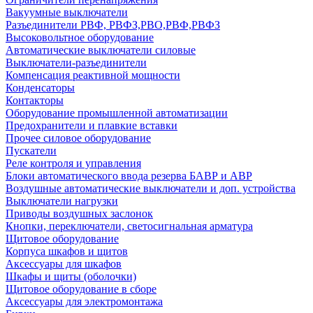
Вакуумные выключатели
Разъединители РВФ, РВФЗ,РВО,РВФ,РВФЗ
Высоковольтное оборудование
Автоматические выключатели cиловые
Выключатели-разъединители
Компенсация реактивной мощности
Конденсаторы
Контакторы
Оборудование промышленной автоматизации
Предохранители и плавкие вставки
Прочее силовое оборудование
Пускатели
Реле контроля и управления
Блоки автоматического ввода резерва БАВР и АВР
Воздушные автоматические выключатели и доп. устройства
Выключатели нагрузки
Приводы воздушных заслонок
Кнопки, переключатели, светосигнальная арматура
Щитовое оборудование
Корпуса шкафов и щитов
Аксессуары для шкафов
Шкафы и щиты (оболочки)
Щитовое оборудование в сборе
Аксессуары для электромонтажа