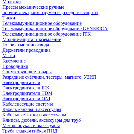
Молотки
Прессы механические ручные
прочие электроинструменты, средства защиты
Тиски
Телекоммуникационное оборудование
Телекоммуникационное оборудование GENERICA
Телекоммуникационное оборудование ITK
Молниезащита и заземление
Головка молниеотвода
Держатели проводника
Мачта
Заземление
Проводники
Сопутствующие товары
Разрядные счётчики, тестеры, магнето, УЗИП
Электродвигатели
Электродвигатели IEK
Электродвигатели TDM
Электродвигатели ONI
Кабеленесущие системы
Кабель-каналы и аксессуары
Кабельные лотки и аксессуары
Клипсы, дюбели, аксессуары для труб
Металлорукав и аксессуары
Труба гладкая гибкая ПНД