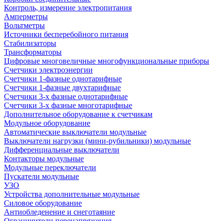
Контроль, измерение электропитания
Амперметры
Вольтметры
Источники бесперебойного питания
Стабилизаторы
Трансформаторы
Цифровые многовеличные многофункциональные приборы
Счетчики электроэнергии
Счетчики 1-фазные однотарифные
Счетчики 1-фазные двухтарифные
Счетчики 3-х фазные однотарифные
Счетчики 3-х фазные многотарифные
Дополнительное оборудование к счетчикам
Модульное оборудование
Автоматические выключатели модульные
Выключатели нагрузки (мини-рубильники) модульные
Дифференциальные выключатели
Контакторы модульные
Модульные переключатели
Пускатели модульные
УЗО
Устройства дополнительные модульные
Силовое оборудование
Антиобледенение и снеготаяние
Ограничители перенапряжения