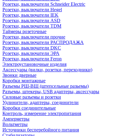
Розетки, выключатели Schneider Electric
Розетки, выключатели Hegel
Розетки, выключатели IEK
Розетки, выключатели ASD
Розетки, выключатели TDM
Таймеры розеточные
Розетки, выключатели прочие
Розетки, выключатели РАСПРОДАЖА
Розетки, выключатели DKC
Розетки, выключатели ЭРА
Розетки, выключатели Feron
Электроустановочные изделия
Аксессуары (вилки, розетки, переходники)
Звонки дверные
Коробки монтажные
Разъемы РШ-ВШ (штепсельные разьемы)
Разъемы, штекеры, USB адаптеры, аксессуары
Силовые разъемы и розетки
Удлинители, адаптеры, соединители
Коробки соединительные
Контроль, измерение электропитания
Амперметры
Вольтметры
Источники бесперебойного питания
Стабилизаторы