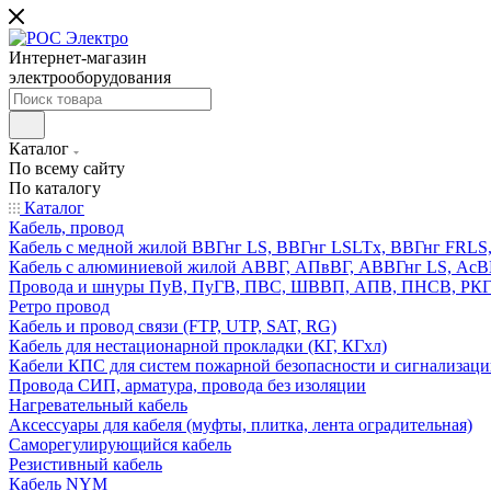
Интернет-магазин
электрооборудования
Каталог
По всему сайту
По каталогу
Каталог
Кабель, провод
Кабель с медной жилой ВВГнг LS, ВВГнг LSLTx, ВВГнг FR
Кабель с алюминиевой жилой АВВГ, АПвВГ, АВВГнг LS, Ас
Провода и шнуры ПуВ, ПуГВ, ПВС, ШВВП, АПВ, ПНСВ, РК
Ретро провод
Кабель и провод связи (FTP, UTP, SAT, RG)
Кабель для нестационарной прокладки (КГ, КГхл)
Кабели КПС для систем пожарной безопасности и сигнализац
Провода СИП, арматура, провода без изоляции
Нагревательный кабель
Аксессуары для кабеля (муфты, плитка, лента оградительная)
Саморегулирующийся кабель
Резистивный кабель
Кабель NYM