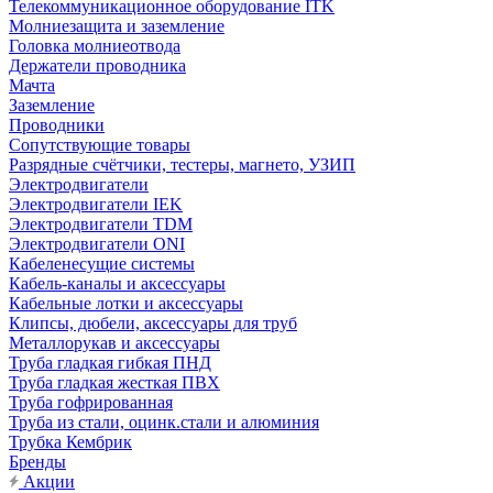
Телекоммуникационное оборудование ITK
Молниезащита и заземление
Головка молниеотвода
Держатели проводника
Мачта
Заземление
Проводники
Сопутствующие товары
Разрядные счётчики, тестеры, магнето, УЗИП
Электродвигатели
Электродвигатели IEK
Электродвигатели TDM
Электродвигатели ONI
Кабеленесущие системы
Кабель-каналы и аксессуары
Кабельные лотки и аксессуары
Клипсы, дюбели, аксессуары для труб
Металлорукав и аксессуары
Труба гладкая гибкая ПНД
Труба гладкая жесткая ПВХ
Труба гофрированная
Труба из стали, оцинк.стали и алюминия
Трубка Кембрик
Бренды
Акции