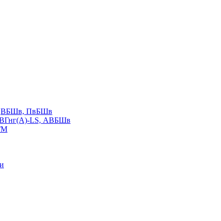
LS,ВБШв, ПвБШв
ВВГнг(А)-LS, АВБШв
ГМ
ии