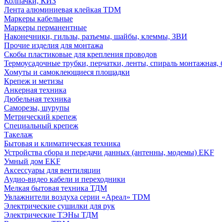
Колпачки, КИЗ
Лента алюминиевая клейкая TDM
Маркеры кабельные
Маркеры перманентные
Наконечники, гильзы, разъемы, шайбы, клеммы, ЗВИ
Прочие изделия для монтажа
Скобы пластиковые для крепления проводов
Термоусадочные трубки, перчатки, ленты, спираль монтажная, 
Хомуты и самоклеющиеся площадки
Крепеж и метизы
Анкерная техника
Дюбельная техника
Саморезы, шурупы
Метрический крепеж
Специальный крепеж
Такелаж
Бытовая и климатическая техника
Устройства сбора и передачи данных (антенны, модемы) EKF
Умный дом EKF
Аксессуары для вентиляции
Аудио-видео кабели и переходники
Мелкая бытовая техника ТДМ
Увлажнители воздуха серии «Ареал» TDM
Электрические сушилки для рук
Электрические ТЭНы ТДМ