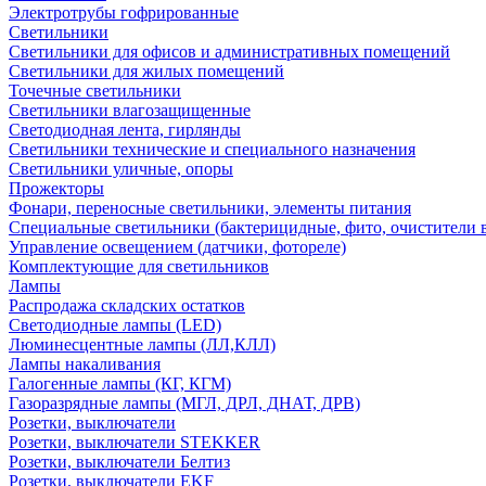
Электротрубы гофрированные
Светильники
Светильники для офисов и административных помещений
Светильники для жилых помещений
Точечные светильники
Светильники влагозащищенные
Светодиодная лента, гирлянды
Светильники технические и специального назначения
Светильники уличные, опоры
Прожекторы
Фонари, переносные светильники, элементы питания
Специальные светильники (бактерицидные, фито, очистители в
Управление освещением (датчики, фотореле)
Комплектующие для светильников
Лампы
Распродажа складских остатков
Светодиодные лампы (LED)
Люминесцентные лампы (ЛЛ,КЛЛ)
Лампы накаливания
Галогенные лампы (КГ, КГМ)
Газоразрядные лампы (МГЛ, ДРЛ, ДНАТ, ДРВ)
Розетки, выключатели
Розетки, выключатели STEKKER
Розетки, выключатели Белтиз
Розетки, выключатели EKF