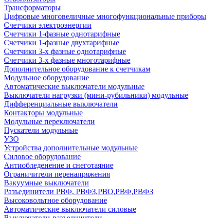
Трансформаторы
Цифровые многовеличные многофункциональные приборы
Счетчики электроэнергии
Счетчики 1-фазные однотарифные
Счетчики 1-фазные двухтарифные
Счетчики 3-х фазные однотарифные
Счетчики 3-х фазные многотарифные
Дополнительное оборудование к счетчикам
Модульное оборудование
Автоматические выключатели модульные
Выключатели нагрузки (мини-рубильники) модульные
Дифференциальные выключатели
Контакторы модульные
Модульные переключатели
Пускатели модульные
УЗО
Устройства дополнительные модульные
Силовое оборудование
Антиобледенение и снеготаяние
Ограничители перенапряжения
Вакуумные выключатели
Разъединители РВФ, РВФЗ,РВО,РВФ,РВФЗ
Высоковольтное оборудование
Автоматические выключатели cиловые
Выключатели-разъединители