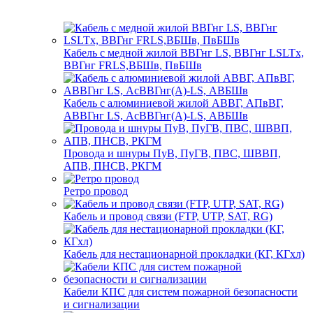
Кабель с медной жилой ВВГнг LS, ВВГнг LSLTx,
ВВГнг FRLS,ВБШв, ПвБШв
Кабель с алюминиевой жилой АВВГ, АПвВГ,
АВВГнг LS, АсВВГнг(А)-LS, АВБШв
Провода и шнуры ПуВ, ПуГВ, ПВС, ШВВП,
АПВ, ПНСВ, РКГМ
Ретро провод
Кабель и провод связи (FTP, UTP, SAT, RG)
Кабель для нестационарной прокладки (КГ, КГхл)
Кабели КПС для систем пожарной безопасности
и сигнализации