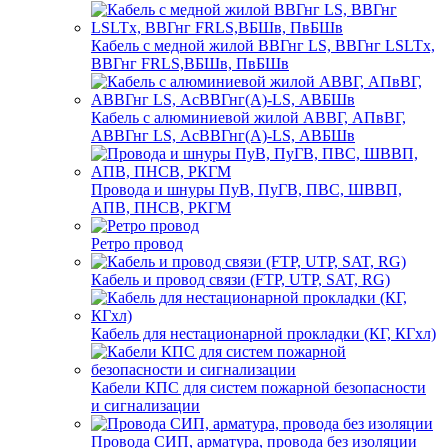
Кабель с медной жилой ВВГнг LS, ВВГнг LSLTx,
ВВГнг FRLS,ВБШв, ПвБШв
Кабель с алюминиевой жилой АВВГ, АПвВГ,
АВВГнг LS, АсВВГнг(А)-LS, АВБШв
Провода и шнуры ПуВ, ПуГВ, ПВС, ШВВП,
АПВ, ПНСВ, РКГМ
Ретро провод
Кабель и провод связи (FTP, UTP, SAT, RG)
Кабель для нестационарной прокладки (КГ, КГхл)
Кабели КПС для систем пожарной безопасности
и сигнализации
Провода СИП, арматура, провода без изоляции