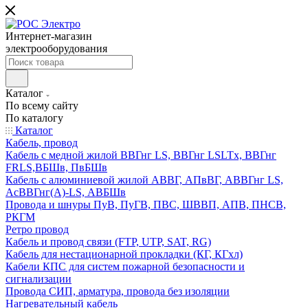
Интернет-магазин
электрооборудования
Каталог
По всему сайту
По каталогу
Каталог
Кабель, провод
Кабель с медной жилой ВВГнг LS, ВВГнг LSLTx, ВВГнг
FRLS,ВБШв, ПвБШв
Кабель с алюминиевой жилой АВВГ, АПвВГ, АВВГнг LS,
АсВВГнг(А)-LS, АВБШв
Провода и шнуры ПуВ, ПуГВ, ПВС, ШВВП, АПВ, ПНСВ,
РКГМ
Ретро провод
Кабель и провод связи (FTP, UTP, SAT, RG)
Кабель для нестационарной прокладки (КГ, КГхл)
Кабели КПС для систем пожарной безопасности и
сигнализации
Провода СИП, арматура, провода без изоляции
Нагревательный кабель