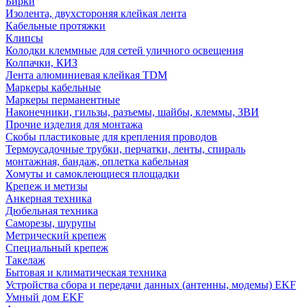
Бирки
Изолента, двухстороняя клейкая лента
Кабельные протяжки
Клипсы
Колодки клеммные для сетей уличного освещения
Колпачки, КИЗ
Лента алюминиевая клейкая TDM
Маркеры кабельные
Маркеры перманентные
Наконечники, гильзы, разъемы, шайбы, клеммы, ЗВИ
Прочие изделия для монтажа
Скобы пластиковые для крепления проводов
Термоусадочные трубки, перчатки, ленты, спираль
монтажная, бандаж, оплетка кабельная
Хомуты и самоклеющиеся площадки
Крепеж и метизы
Анкерная техника
Дюбельная техника
Саморезы, шурупы
Метрический крепеж
Специальный крепеж
Такелаж
Бытовая и климатическая техника
Устройства сбора и передачи данных (антенны, модемы) EKF
Умный дом EKF