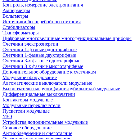
Контроль, измерение электропитания
Амперметры
Вольтметры
Источники бесперебойного питания
Стабилизаторы
Трансформаторы
Цифровые многовеличные многофункциональные приборы
Счетчики электроэнергии
Счетчики 1-фазные однотарифные
Счетчики 1-фазные двухтарифные
Счетчики 3-х фазные однотарифные
Счетчики 3-х фазные многотарифные
Дополнительное оборудование к счетчикам
Модульное оборудование
Автоматические выключатели модульные
Выключатели нагрузки (мини-рубильники) модульные
Дифференциальные выключатели
Контакторы модульные
Модульные переключатели
Пускатели модульные
УЗО
Устройства дополнительные модульные
Силовое оборудование
Антиобледенение и снеготаяние
Ограничители перенапряжения