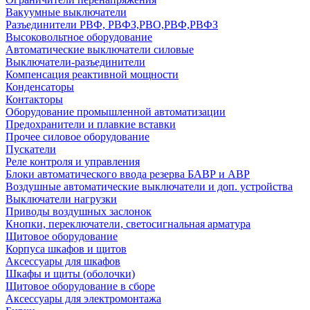
Вакуумные выключатели
Разъединители РВФ, РВФЗ,РВО,РВФ,РВФЗ
Высоковольтное оборудование
Автоматические выключатели cиловые
Выключатели-разъединители
Компенсация реактивной мощности
Конденсаторы
Контакторы
Оборудование промышленной автоматизации
Предохранители и плавкие вставки
Прочее силовое оборудование
Пускатели
Реле контроля и управления
Блоки автоматического ввода резерва БАВР и АВР
Воздушные автоматические выключатели и доп. устройства
Выключатели нагрузки
Приводы воздушных заслонок
Кнопки, переключатели, светосигнальная арматура
Щитовое оборудование
Корпуса шкафов и щитов
Аксессуары для шкафов
Шкафы и щиты (оболочки)
Щитовое оборудование в сборе
Аксессуары для электромонтажа