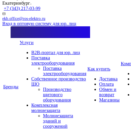
Екатеринбург
+7 (343) 217-03-99
ekb.office@ros-elektro.ru
Вход в оптовую систему для юр. лиц
Услуги
B2B-портал для юр. лиц
Поставка
электрооборудования
Комп
Поставка
Как купить
электрооборудования
Собственное производство
Доставка
ЩО
Оплата
Бренды
Производство
Обмен и
щитового
возврат
оборудования
Магазины
Комплексная
молниезащита
Молниезащита
зданий и
сооружений