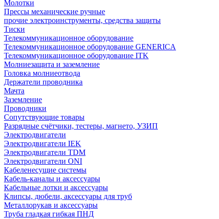
Молотки
Прессы механические ручные
прочие электроинструменты, средства защиты
Тиски
Телекоммуникационное оборудование
Телекоммуникационное оборудование GENERICA
Телекоммуникационное оборудование ITK
Молниезащита и заземление
Головка молниеотвода
Держатели проводника
Мачта
Заземление
Проводники
Сопутствующие товары
Разрядные счётчики, тестеры, магнето, УЗИП
Электродвигатели
Электродвигатели IEK
Электродвигатели TDM
Электродвигатели ONI
Кабеленесущие системы
Кабель-каналы и аксессуары
Кабельные лотки и аксессуары
Клипсы, дюбели, аксессуары для труб
Металлорукав и аксессуары
Труба гладкая гибкая ПНД