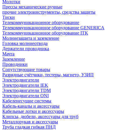
Молотки
Прессы механические ручные
прочие электроинструменты, средства защиты
Тиски
Телекоммуникационное оборудование
Телекоммуникационное оборудование GENERICA
Телекоммуникационное оборудование ITK
Молниезащита и заземление
Головка молниеотвода
Держатели проводника
Мачта
Заземление
Проводники
Сопутствующие товары
Разрядные счётчики, тестеры, магнето, УЗИП
Электродвигатели
Электродвигатели IEK
Электродвигатели TDM
Электродвигатели ONI
Кабеленесущие системы
Кабель-каналы и аксессуары
Кабельные лотки и аксессуары
Клипсы, дюбели, аксессуары для труб
Металлорукав и аксессуары
Труба гладкая гибкая ПНД