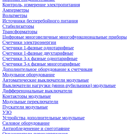
Контроль, измерение электропитания
Амперметры
Вольтметры
Источники бесперебойного питания
Стабилизаторы
Трансформаторы
Цифровые многовеличные многофункциональные приборы
Счетчики электроэнергии
Счетчики 1-фазные однотарифные
Счетчики 1-фазные двухтарифные
Счетчики 3-х фазные однотарифные
Счетчики 3-х фазные многотарифные
Дополнительное оборудование к счетчикам
Модульное оборудование
Автоматические выключатели модульные
Выключатели нагрузки (мини-рубильники) модульные
Дифференциальные выключатели
Контакторы модульные
Модульные переключатели
Пускатели модульные
УЗО
Устройства дополнительные модульные
Силовое оборудование
Антиобледенение и снеготаяние
Ограничители перенапряжения