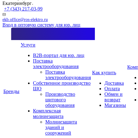
Екатеринбург
+7 (343) 217-03-99
ekb.office@ros-elektro.ru
Вход в оптовую систему для юр. лиц
Услуги
B2B-портал для юр. лиц
Поставка
электрооборудования
Комп
Поставка
Как купить
электрооборудования
Собственное производство
Доставка
ЩО
Оплата
Бренды
Производство
Обмен и
щитового
возврат
оборудования
Магазины
Комплексная
молниезащита
Молниезащита
зданий и
сооружений