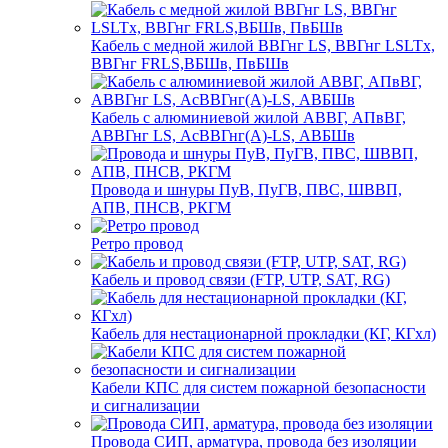
Кабель с медной жилой ВВГнг LS, ВВГнг LSLTx,
ВВГнг FRLS,ВБШв, ПвБШв
Кабель с алюминиевой жилой АВВГ, АПвВГ,
АВВГнг LS, АсВВГнг(А)-LS, АВБШв
Провода и шнуры ПуВ, ПуГВ, ПВС, ШВВП,
АПВ, ПНСВ, РКГМ
Ретро провод
Кабель и провод связи (FTP, UTP, SAT, RG)
Кабель для нестационарной прокладки (КГ, КГхл)
Кабели КПС для систем пожарной безопасности
и сигнализации
Провода СИП, арматура, провода без изоляции