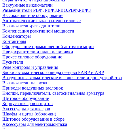
Вакуумные выключатели
Разъединители РВФ, РВФЗ,РВО,РВФ,РВФЗ
Высоковольтное оборудование
Автоматические выключатели cиловые
Выключатели-разъединители
Компенсация реактивной мощности
Конденсаторы
Контакторы
Оборудование промышленной автоматизации
Предохранители и плавкие вставки
Прочее силовое оборудование
Пускатели
Реле контроля и управления
Блоки автоматического ввода резерва БАВР и АВР
Воздушные автоматические выключатели и доп. устройства
Выключатели нагрузки
Приводы воздушных заслонок
Кнопки, переключатели, светосигнальная арматура
Щитовое оборудование
Корпуса шкафов и щитов
Аксессуары для шкафов
Шкафы и щиты (оболочки)
Щитовое оборудование в сборе
Аксессуары для электромонтажа