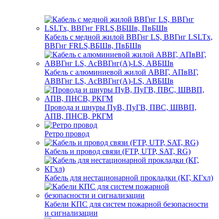
Кабель с медной жилой ВВГнг LS, ВВГнг LSLTx,
ВВГнг FRLS,ВБШв, ПвБШв
Кабель с алюминиевой жилой АВВГ, АПвВГ,
АВВГнг LS, АсВВГнг(А)-LS, АВБШв
Провода и шнуры ПуВ, ПуГВ, ПВС, ШВВП,
АПВ, ПНСВ, РКГМ
Ретро провод
Кабель и провод связи (FTP, UTP, SAT, RG)
Кабель для нестационарной прокладки (КГ, КГхл)
Кабели КПС для систем пожарной безопасности
и сигнализации