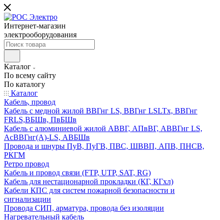
Интернет-магазин
электрооборудования
Каталог
По всему сайту
По каталогу
Каталог
Кабель, провод
Кабель с медной жилой ВВГнг LS, ВВГнг LSLTx, ВВГнг
FRLS,ВБШв, ПвБШв
Кабель с алюминиевой жилой АВВГ, АПвВГ, АВВГнг LS,
АсВВГнг(А)-LS, АВБШв
Провода и шнуры ПуВ, ПуГВ, ПВС, ШВВП, АПВ, ПНСВ,
РКГМ
Ретро провод
Кабель и провод связи (FTP, UTP, SAT, RG)
Кабель для нестационарной прокладки (КГ, КГхл)
Кабели КПС для систем пожарной безопасности и
сигнализации
Провода СИП, арматура, провода без изоляции
Нагревательный кабель