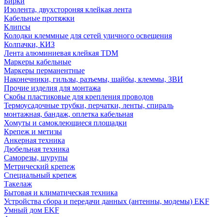
Бирки
Изолента, двухстороняя клейкая лента
Кабельные протяжки
Клипсы
Колодки клеммные для сетей уличного освещения
Колпачки, КИЗ
Лента алюминиевая клейкая TDM
Маркеры кабельные
Маркеры перманентные
Наконечники, гильзы, разъемы, шайбы, клеммы, ЗВИ
Прочие изделия для монтажа
Скобы пластиковые для крепления проводов
Термоусадочные трубки, перчатки, ленты, спираль
монтажная, бандаж, оплетка кабельная
Хомуты и самоклеющиеся площадки
Крепеж и метизы
Анкерная техника
Дюбельная техника
Саморезы, шурупы
Метрический крепеж
Специальный крепеж
Такелаж
Бытовая и климатическая техника
Устройства сбора и передачи данных (антенны, модемы) EKF
Умный дом EKF