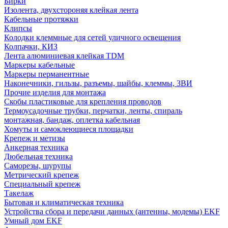
Бирки
Изолента, двухстороняя клейкая лента
Кабельные протяжки
Клипсы
Колодки клеммные для сетей уличного освещения
Колпачки, КИЗ
Лента алюминиевая клейкая TDM
Маркеры кабельные
Маркеры перманентные
Наконечники, гильзы, разъемы, шайбы, клеммы, ЗВИ
Прочие изделия для монтажа
Скобы пластиковые для крепления проводов
Термоусадочные трубки, перчатки, ленты, спираль
монтажная, бандаж, оплетка кабельная
Хомуты и самоклеющиеся площадки
Крепеж и метизы
Анкерная техника
Дюбельная техника
Саморезы, шурупы
Метрический крепеж
Специальный крепеж
Такелаж
Бытовая и климатическая техника
Устройства сбора и передачи данных (антенны, модемы) EKF
Умный дом EKF