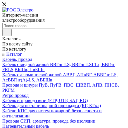
Интернет-магазин
электрооборудования
Каталог
По всему сайту
По каталогу
Каталог
Кабель, провод
Кабель с медной жилой ВВГнг LS, ВВГнг LSLTx, ВВГнг
FRLS,ВБШв, ПвБШв
Кабель с алюминиевой жилой АВВГ, АПвВГ, АВВГнг LS,
АсВВГнг(А)-LS, АВБШв
Провода и шнуры ПуВ, ПуГВ, ПВС, ШВВП, АПВ, ПНСВ,
РКГМ
Ретро провод
Кабель и провод связи (FTP, UTP, SAT, RG)
Кабель для нестационарной прокладки (КГ, КГхл)
Кабели КПС для систем пожарной безопасности и
сигнализации
Провода СИП, арматура, провода без изоляции
Нагревательный кабель