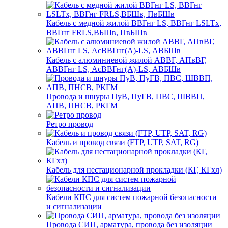
Кабель с медной жилой ВВГнг LS, ВВГнг LSLTx,
ВВГнг FRLS,ВБШв, ПвБШв
Кабель с алюминиевой жилой АВВГ, АПвВГ,
АВВГнг LS, АсВВГнг(А)-LS, АВБШв
Провода и шнуры ПуВ, ПуГВ, ПВС, ШВВП,
АПВ, ПНСВ, РКГМ
Ретро провод
Кабель и провод связи (FTP, UTP, SAT, RG)
Кабель для нестационарной прокладки (КГ, КГхл)
Кабели КПС для систем пожарной безопасности
и сигнализации
Провода СИП, арматура, провода без изоляции