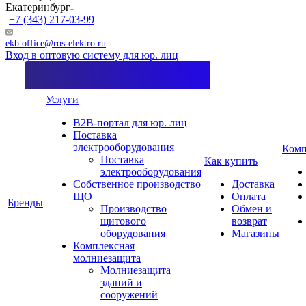
Екатеринбург
+7 (343) 217-03-99
ekb.office@ros-elektro.ru
Вход в оптовую систему для юр. лиц
Услуги
B2B-портал для юр. лиц
Поставка
электрооборудования
Комп
Поставка
Как купить
электрооборудования
Собственное производство
Доставка
ЩО
Оплата
Бренды
Производство
Обмен и
щитового
возврат
оборудования
Магазины
Комплексная
молниезащита
Молниезащита
зданий и
сооружений