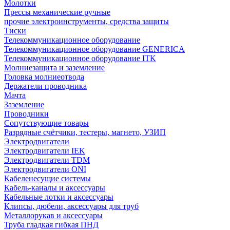
Молотки
Прессы механические ручные
прочие электроинструменты, средства защиты
Тиски
Телекоммуникационное оборудование
Телекоммуникационное оборудование GENERICA
Телекоммуникационное оборудование ITK
Молниезащита и заземление
Головка молниеотвода
Держатели проводника
Мачта
Заземление
Проводники
Сопутствующие товары
Разрядные счётчики, тестеры, магнето, УЗИП
Электродвигатели
Электродвигатели IEK
Электродвигатели TDM
Электродвигатели ONI
Кабеленесущие системы
Кабель-каналы и аксессуары
Кабельные лотки и аксессуары
Клипсы, дюбели, аксессуары для труб
Металлорукав и аксессуары
Труба гладкая гибкая ПНД