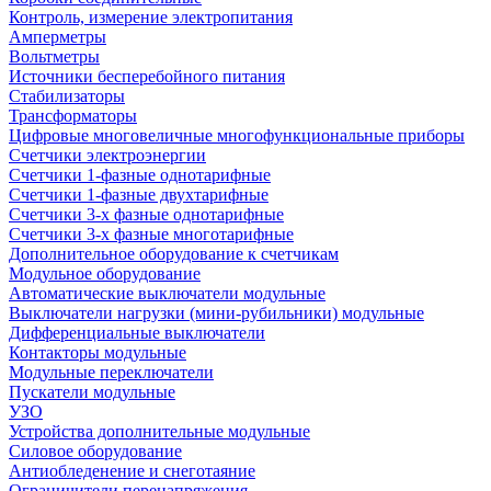
Контроль, измерение электропитания
Амперметры
Вольтметры
Источники бесперебойного питания
Стабилизаторы
Трансформаторы
Цифровые многовеличные многофункциональные приборы
Счетчики электроэнергии
Счетчики 1-фазные однотарифные
Счетчики 1-фазные двухтарифные
Счетчики 3-х фазные однотарифные
Счетчики 3-х фазные многотарифные
Дополнительное оборудование к счетчикам
Модульное оборудование
Автоматические выключатели модульные
Выключатели нагрузки (мини-рубильники) модульные
Дифференциальные выключатели
Контакторы модульные
Модульные переключатели
Пускатели модульные
УЗО
Устройства дополнительные модульные
Силовое оборудование
Антиобледенение и снеготаяние
Ограничители перенапряжения