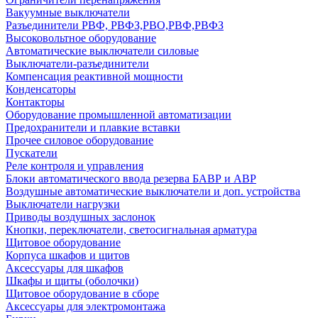
Вакуумные выключатели
Разъединители РВФ, РВФЗ,РВО,РВФ,РВФЗ
Высоковольтное оборудование
Автоматические выключатели cиловые
Выключатели-разъединители
Компенсация реактивной мощности
Конденсаторы
Контакторы
Оборудование промышленной автоматизации
Предохранители и плавкие вставки
Прочее силовое оборудование
Пускатели
Реле контроля и управления
Блоки автоматического ввода резерва БАВР и АВР
Воздушные автоматические выключатели и доп. устройства
Выключатели нагрузки
Приводы воздушных заслонок
Кнопки, переключатели, светосигнальная арматура
Щитовое оборудование
Корпуса шкафов и щитов
Аксессуары для шкафов
Шкафы и щиты (оболочки)
Щитовое оборудование в сборе
Аксессуары для электромонтажа