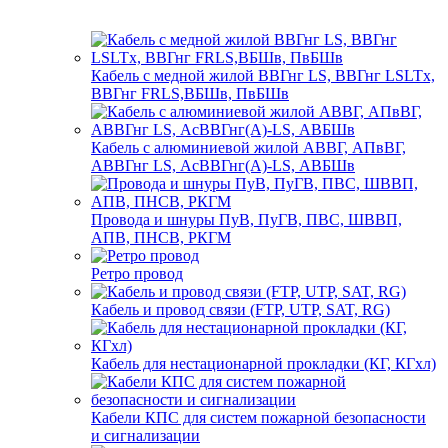
Кабель с медной жилой ВВГнг LS, ВВГнг LSLTx,
ВВГнг FRLS,ВБШв, ПвБШв
Кабель с алюминиевой жилой АВВГ, АПвВГ,
АВВГнг LS, АсВВГнг(А)-LS, АВБШв
Провода и шнуры ПуВ, ПуГВ, ПВС, ШВВП,
АПВ, ПНСВ, РКГМ
Ретро провод
Кабель и провод связи (FTP, UTP, SAT, RG)
Кабель для нестационарной прокладки (КГ, КГхл)
Кабели КПС для систем пожарной безопасности
и сигнализации