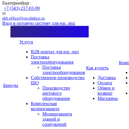
Екатеринбург
+7 (343) 217-03-99
ekb.office@ros-elektro.ru
Вход в оптовую систему для юр. лиц
Услуги
B2B-портал для юр. лиц
Поставка
электрооборудования
Комп
Поставка
Как купить
электрооборудования
Собственное производство
Доставка
ЩО
Оплата
Бренды
Производство
Обмен и
щитового
возврат
оборудования
Магазины
Комплексная
молниезащита
Молниезащита
зданий и
сооружений