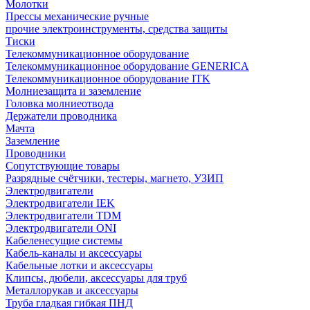
Молотки
Прессы механические ручные
прочие электроинструменты, средства защиты
Тиски
Телекоммуникационное оборудование
Телекоммуникационное оборудование GENERICA
Телекоммуникационное оборудование ITK
Молниезащита и заземление
Головка молниеотвода
Держатели проводника
Мачта
Заземление
Проводники
Сопутствующие товары
Разрядные счётчики, тестеры, магнето, УЗИП
Электродвигатели
Электродвигатели IEK
Электродвигатели TDM
Электродвигатели ONI
Кабеленесущие системы
Кабель-каналы и аксессуары
Кабельные лотки и аксессуары
Клипсы, дюбели, аксессуары для труб
Металлорукав и аксессуары
Труба гладкая гибкая ПНД