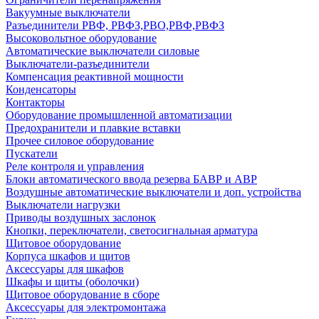
Вакуумные выключатели
Разъединители РВФ, РВФЗ,РВО,РВФ,РВФЗ
Высоковольтное оборудование
Автоматические выключатели cиловые
Выключатели-разъединители
Компенсация реактивной мощности
Конденсаторы
Контакторы
Оборудование промышленной автоматизации
Предохранители и плавкие вставки
Прочее силовое оборудование
Пускатели
Реле контроля и управления
Блоки автоматического ввода резерва БАВР и АВР
Воздушные автоматические выключатели и доп. устройства
Выключатели нагрузки
Приводы воздушных заслонок
Кнопки, переключатели, светосигнальная арматура
Щитовое оборудование
Корпуса шкафов и щитов
Аксессуары для шкафов
Шкафы и щиты (оболочки)
Щитовое оборудование в сборе
Аксессуары для электромонтажа