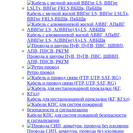
Кабель с медной жилой ВВГнг LS, ВВГнг LSLTx,
ВВГнг FRLS,ВБШв, ПвБШв
Кабель с алюминиевой жилой АВВГ, АПвВГ,
АВВГнг LS, АсВВГнг(А)-LS, АВБШв
Провода и шнуры ПуВ, ПуГВ, ПВС, ШВВП,
АПВ, ПНСВ, РКГМ
Ретро провод
Кабель и провод связи (FTP, UTP, SAT, RG)
Кабель для нестационарной прокладки (КГ, КГхл)
Кабели КПС для систем пожарной безопасности
и сигнализации
Провода СИП, арматура, провода без изоляции