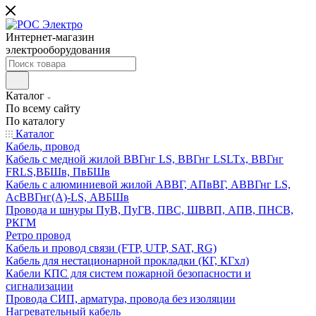
Интернет-магазин
электрооборудования
Каталог
По всему сайту
По каталогу
Каталог
Кабель, провод
Кабель с медной жилой ВВГнг LS, ВВГнг LSLTx, ВВГнг
FRLS,ВБШв, ПвБШв
Кабель с алюминиевой жилой АВВГ, АПвВГ, АВВГнг LS,
АсВВГнг(А)-LS, АВБШв
Провода и шнуры ПуВ, ПуГВ, ПВС, ШВВП, АПВ, ПНСВ,
РКГМ
Ретро провод
Кабель и провод связи (FTP, UTP, SAT, RG)
Кабель для нестационарной прокладки (КГ, КГхл)
Кабели КПС для систем пожарной безопасности и
сигнализации
Провода СИП, арматура, провода без изоляции
Нагревательный кабель