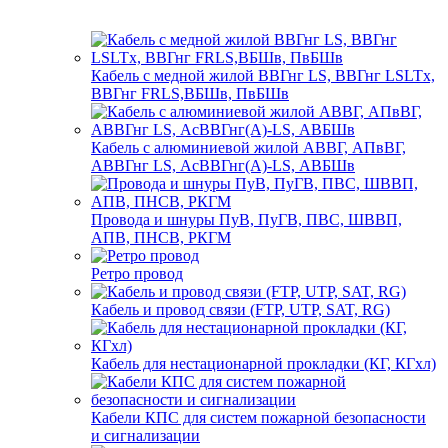
Кабель с медной жилой ВВГнг LS, ВВГнг LSLTx,
ВВГнг FRLS,ВБШв, ПвБШв
Кабель с алюминиевой жилой АВВГ, АПвВГ,
АВВГнг LS, АсВВГнг(А)-LS, АВБШв
Провода и шнуры ПуВ, ПуГВ, ПВС, ШВВП,
АПВ, ПНСВ, РКГМ
Ретро провод
Кабель и провод связи (FTP, UTP, SAT, RG)
Кабель для нестационарной прокладки (КГ, КГхл)
Кабели КПС для систем пожарной безопасности
и сигнализации