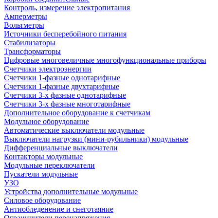
Контроль, измерение электропитания
Амперметры
Вольтметры
Источники бесперебойного питания
Стабилизаторы
Трансформаторы
Цифровые многовеличные многофункциональные приборы
Счетчики электроэнергии
Счетчики 1-фазные однотарифные
Счетчики 1-фазные двухтарифные
Счетчики 3-х фазные однотарифные
Счетчики 3-х фазные многотарифные
Дополнительное оборудование к счетчикам
Модульное оборудование
Автоматические выключатели модульные
Выключатели нагрузки (мини-рубильники) модульные
Дифференциальные выключатели
Контакторы модульные
Модульные переключатели
Пускатели модульные
УЗО
Устройства дополнительные модульные
Силовое оборудование
Антиобледенение и снеготаяние
Ограничители перенапряжения