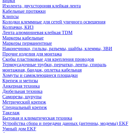
Бирки
Изолента, двухстороняя клейкая лента
Кабельные протяжки
Клипсы
Колодки клеммные для сетей уличного освещения
Колпачки, КИЗ
Лента алюминиевая клейкая TDM
Маркеры кабельные
Маркеры перманентные
Наконечники, гильзы, разъемы, шайбы, клеммы, ЗВИ
Прочие изделия для монтажа
Скобы пластиковые для крепления проводов
Термоусадочные трубки, перчатки, ленты, спираль
монтажная, бандаж, оплетка кабельная
Хомуты и самоклеющиеся площадки
Крепеж и метизы
Анкерная техника
Дюбельная техника
Саморезы, шурупы
Метрический крепеж
Специальный крепеж
Такелаж
Бытовая и климатическая техника
Устройства сбора и передачи данных (антенны, модемы) EKF
Умный дом EKF