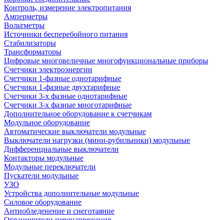
Контроль, измерение электропитания
Амперметры
Вольтметры
Источники бесперебойного питания
Стабилизаторы
Трансформаторы
Цифровые многовеличные многофункциональные приборы
Счетчики электроэнергии
Счетчики 1-фазные однотарифные
Счетчики 1-фазные двухтарифные
Счетчики 3-х фазные однотарифные
Счетчики 3-х фазные многотарифные
Дополнительное оборудование к счетчикам
Модульное оборудование
Автоматические выключатели модульные
Выключатели нагрузки (мини-рубильники) модульные
Дифференциальные выключатели
Контакторы модульные
Модульные переключатели
Пускатели модульные
УЗО
Устройства дополнительные модульные
Силовое оборудование
Антиобледенение и снеготаяние
Ограничители перенапряжения