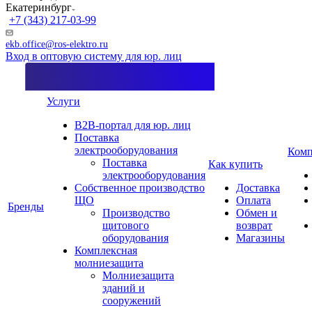
Екатеринбург
+7 (343) 217-03-99
ekb.office@ros-elektro.ru
Вход в оптовую систему для юр. лиц
Услуги
B2B-портал для юр. лиц
Поставка
электрооборудования
Комп
Поставка
Как купить
электрооборудования
Собственное производство
Доставка
ЩО
Оплата
Бренды
Производство
Обмен и
щитового
возврат
оборудования
Магазины
Комплексная
молниезащита
Молниезащита
зданий и
сооружений