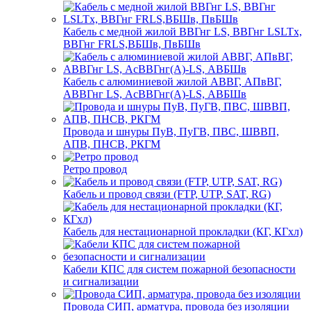
Кабель с медной жилой ВВГнг LS, ВВГнг LSLTx,
ВВГнг FRLS,ВБШв, ПвБШв
Кабель с алюминиевой жилой АВВГ, АПвВГ,
АВВГнг LS, АсВВГнг(А)-LS, АВБШв
Провода и шнуры ПуВ, ПуГВ, ПВС, ШВВП,
АПВ, ПНСВ, РКГМ
Ретро провод
Кабель и провод связи (FTP, UTP, SAT, RG)
Кабель для нестационарной прокладки (КГ, КГхл)
Кабели КПС для систем пожарной безопасности
и сигнализации
Провода СИП, арматура, провода без изоляции