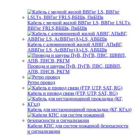
Кабель с медной жилой ВВГнг LS, ВВГнг LSLTx,
ВВГнг FRLS,ВБШв, ПвБШв
Кабель с алюминиевой жилой АВВГ, АПвВГ,
АВВГнг LS, АсВВГнг(А)-LS, АВБШв
Провода и шнуры ПуВ, ПуГВ, ПВС, ШВВП,
АПВ, ПНСВ, РКГМ
Ретро провод
Кабель и провод связи (FTP, UTP, SAT, RG)
Кабель для нестационарной прокладки (КГ, КГхл)
Кабели КПС для систем пожарной безопасности
и сигнализации