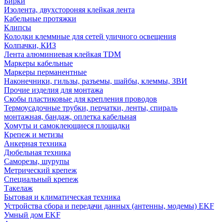
Бирки
Изолента, двухстороняя клейкая лента
Кабельные протяжки
Клипсы
Колодки клеммные для сетей уличного освещения
Колпачки, КИЗ
Лента алюминиевая клейкая TDM
Маркеры кабельные
Маркеры перманентные
Наконечники, гильзы, разъемы, шайбы, клеммы, ЗВИ
Прочие изделия для монтажа
Скобы пластиковые для крепления проводов
Термоусадочные трубки, перчатки, ленты, спираль
монтажная, бандаж, оплетка кабельная
Хомуты и самоклеющиеся площадки
Крепеж и метизы
Анкерная техника
Дюбельная техника
Саморезы, шурупы
Метрический крепеж
Специальный крепеж
Такелаж
Бытовая и климатическая техника
Устройства сбора и передачи данных (антенны, модемы) EKF
Умный дом EKF