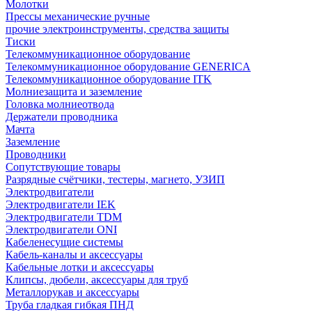
Молотки
Прессы механические ручные
прочие электроинструменты, средства защиты
Тиски
Телекоммуникационное оборудование
Телекоммуникационное оборудование GENERICA
Телекоммуникационное оборудование ITK
Молниезащита и заземление
Головка молниеотвода
Держатели проводника
Мачта
Заземление
Проводники
Сопутствующие товары
Разрядные счётчики, тестеры, магнето, УЗИП
Электродвигатели
Электродвигатели IEK
Электродвигатели TDM
Электродвигатели ONI
Кабеленесущие системы
Кабель-каналы и аксессуары
Кабельные лотки и аксессуары
Клипсы, дюбели, аксессуары для труб
Металлорукав и аксессуары
Труба гладкая гибкая ПНД