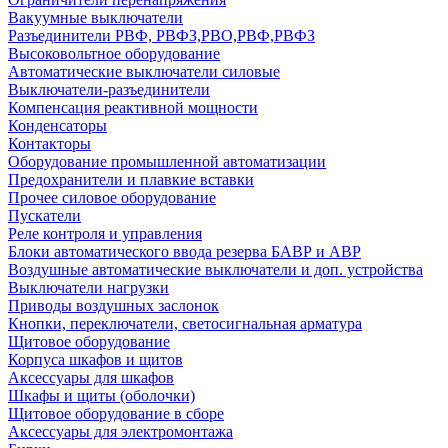
Вакуумные выключатели
Разъединители РВФ, РВФЗ,РВО,РВФ,РВФЗ
Высоковольтное оборудование
Автоматические выключатели cиловые
Выключатели-разъединители
Компенсация реактивной мощности
Конденсаторы
Контакторы
Оборудование промышленной автоматизации
Предохранители и плавкие вставки
Прочее силовое оборудование
Пускатели
Реле контроля и управления
Блоки автоматического ввода резерва БАВР и АВР
Воздушные автоматические выключатели и доп. устройства
Выключатели нагрузки
Приводы воздушных заслонок
Кнопки, переключатели, светосигнальная арматура
Щитовое оборудование
Корпуса шкафов и щитов
Аксессуары для шкафов
Шкафы и щиты (оболочки)
Щитовое оборудование в сборе
Аксессуары для электромонтажа