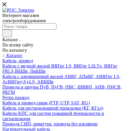
Интернет-магазин
электрооборудования
Каталог
По всему сайту
По каталогу
Каталог
Кабель, провод
Кабель с медной жилой ВВГнг LS, ВВГнг LSLTx, ВВГнг
FRLS,ВБШв, ПвБШв
Кабель с алюминиевой жилой АВВГ, АПвВГ, АВВГнг LS,
АсВВГнг(А)-LS, АВБШв
Провода и шнуры ПуВ, ПуГВ, ПВС, ШВВП, АПВ, ПНСВ,
РКГМ
Ретро провод
Кабель и провод связи (FTP, UTP, SAT, RG)
Кабель для нестационарной прокладки (КГ, КГхл)
Кабели КПС для систем пожарной безопасности и
сигнализации
Провода СИП, арматура, провода без изоляции
Нагревательный кабель