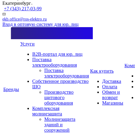
Екатеринбург
+7 (343) 217-03-99
ekb.office@ros-elektro.ru
Вход в оптовую систему для юр. лиц
Услуги
B2B-портал для юр. лиц
Поставка
электрооборудования
Комп
Поставка
Как купить
электрооборудования
Собственное производство
Доставка
ЩО
Оплата
Бренды
Производство
Обмен и
щитового
возврат
оборудования
Магазины
Комплексная
молниезащита
Молниезащита
зданий и
сооружений