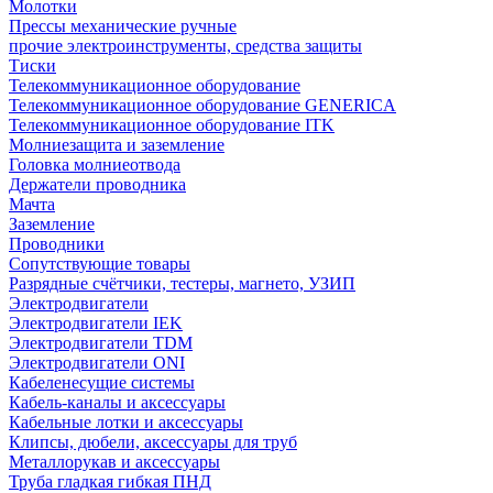
Молотки
Прессы механические ручные
прочие электроинструменты, средства защиты
Тиски
Телекоммуникационное оборудование
Телекоммуникационное оборудование GENERICA
Телекоммуникационное оборудование ITK
Молниезащита и заземление
Головка молниеотвода
Держатели проводника
Мачта
Заземление
Проводники
Сопутствующие товары
Разрядные счётчики, тестеры, магнето, УЗИП
Электродвигатели
Электродвигатели IEK
Электродвигатели TDM
Электродвигатели ONI
Кабеленесущие системы
Кабель-каналы и аксессуары
Кабельные лотки и аксессуары
Клипсы, дюбели, аксессуары для труб
Металлорукав и аксессуары
Труба гладкая гибкая ПНД