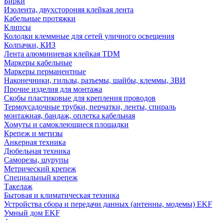
Бирки
Изолента, двухстороняя клейкая лента
Кабельные протяжки
Клипсы
Колодки клеммные для сетей уличного освещения
Колпачки, КИЗ
Лента алюминиевая клейкая TDM
Маркеры кабельные
Маркеры перманентные
Наконечники, гильзы, разъемы, шайбы, клеммы, ЗВИ
Прочие изделия для монтажа
Скобы пластиковые для крепления проводов
Термоусадочные трубки, перчатки, ленты, спираль
монтажная, бандаж, оплетка кабельная
Хомуты и самоклеющиеся площадки
Крепеж и метизы
Анкерная техника
Дюбельная техника
Саморезы, шурупы
Метрический крепеж
Специальный крепеж
Такелаж
Бытовая и климатическая техника
Устройства сбора и передачи данных (антенны, модемы) EKF
Умный дом EKF