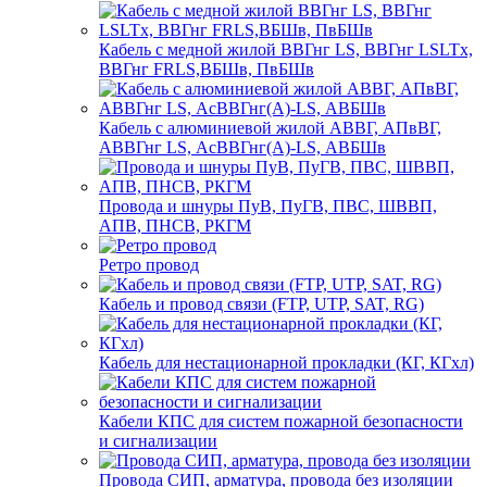
Кабель с медной жилой ВВГнг LS, ВВГнг LSLTx,
ВВГнг FRLS,ВБШв, ПвБШв
Кабель с алюминиевой жилой АВВГ, АПвВГ,
АВВГнг LS, АсВВГнг(А)-LS, АВБШв
Провода и шнуры ПуВ, ПуГВ, ПВС, ШВВП,
АПВ, ПНСВ, РКГМ
Ретро провод
Кабель и провод связи (FTP, UTP, SAT, RG)
Кабель для нестационарной прокладки (КГ, КГхл)
Кабели КПС для систем пожарной безопасности
и сигнализации
Провода СИП, арматура, провода без изоляции