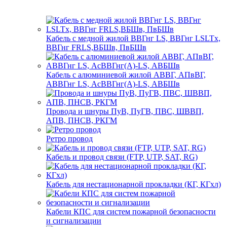
Кабель с медной жилой ВВГнг LS, ВВГнг LSLTx,
ВВГнг FRLS,ВБШв, ПвБШв
Кабель с алюминиевой жилой АВВГ, АПвВГ,
АВВГнг LS, АсВВГнг(А)-LS, АВБШв
Провода и шнуры ПуВ, ПуГВ, ПВС, ШВВП,
АПВ, ПНСВ, РКГМ
Ретро провод
Кабель и провод связи (FTP, UTP, SAT, RG)
Кабель для нестационарной прокладки (КГ, КГхл)
Кабели КПС для систем пожарной безопасности
и сигнализации