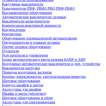
Вакуумные выключатели
Разъединители РВФ, РВФЗ,РВО,РВФ,РВФЗ
Высоковольтное оборудование
Автоматические выключатели cиловые
Выключатели-разъединители
Компенсация реактивной мощности
Конденсаторы
Контакторы
Оборудование промышленной автоматизации
Предохранители и плавкие вставки
Прочее силовое оборудование
Пускатели
Реле контроля и управления
Блоки автоматического ввода резерва БАВР и АВР
Воздушные автоматические выключатели и доп. устройства
Выключатели нагрузки
Приводы воздушных заслонок
Кнопки, переключатели, светосигнальная арматура
Щитовое оборудование
Корпуса шкафов и щитов
Аксессуары для шкафов
Шкафы и щиты (оболочки)
Щитовое оборудование в сборе
Аксессуары для электромонтажа