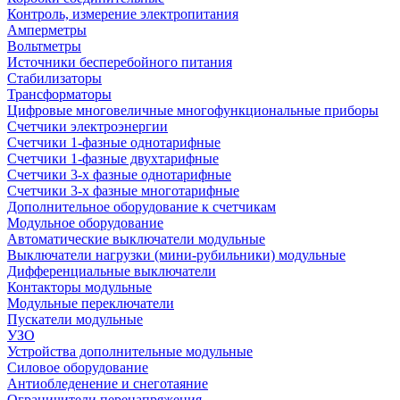
Контроль, измерение электропитания
Амперметры
Вольтметры
Источники бесперебойного питания
Стабилизаторы
Трансформаторы
Цифровые многовеличные многофункциональные приборы
Счетчики электроэнергии
Счетчики 1-фазные однотарифные
Счетчики 1-фазные двухтарифные
Счетчики 3-х фазные однотарифные
Счетчики 3-х фазные многотарифные
Дополнительное оборудование к счетчикам
Модульное оборудование
Автоматические выключатели модульные
Выключатели нагрузки (мини-рубильники) модульные
Дифференциальные выключатели
Контакторы модульные
Модульные переключатели
Пускатели модульные
УЗО
Устройства дополнительные модульные
Силовое оборудование
Антиобледенение и снеготаяние
Ограничители перенапряжения