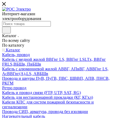
Интернет-магазин
электрооборудования
Каталог
По всему сайту
По каталогу
Каталог
Кабель, провод
Кабель с медной жилой ВВГнг LS, ВВГнг LSLTx, ВВГнг
FRLS,ВБШв, ПвБШв
Кабель с алюминиевой жилой АВВГ, АПвВГ, АВВГнг LS,
АсВВГнг(А)-LS, АВБШв
Провода и шнуры ПуВ, ПуГВ, ПВС, ШВВП, АПВ, ПНСВ,
РКГМ
Ретро провод
Кабель и провод связи (FTP, UTP, SAT, RG)
Кабель для нестационарной прокладки (КГ, КГхл)
Кабели КПС для систем пожарной безопасности и
сигнализации
Провода СИП, арматура, провода без изоляции
Нагревательный кабель