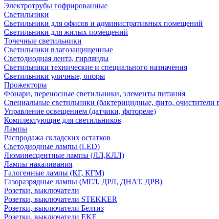
Электротрубы гофрированные
Светильники
Светильники для офисов и административных помещений
Светильники для жилых помещений
Точечные светильники
Светильники влагозащищенные
Светодиодная лента, гирлянды
Светильники технические и специального назначения
Светильники уличные, опоры
Прожекторы
Фонари, переносные светильники, элементы питания
Специальные светильники (бактерицидные, фито, очистители в
Управление освещением (датчики, фотореле)
Комплектующие для светильников
Лампы
Распродажа складских остатков
Светодиодные лампы (LED)
Люминесцентные лампы (ЛЛ,КЛЛ)
Лампы накаливания
Галогенные лампы (КГ, КГМ)
Газоразрядные лампы (МГЛ, ДРЛ, ДНАТ, ДРВ)
Розетки, выключатели
Розетки, выключатели STEKKER
Розетки, выключатели Белтиз
Розетки, выключатели EKF