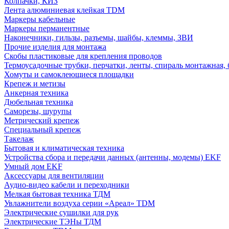
Колпачки, КИЗ
Лента алюминиевая клейкая TDM
Маркеры кабельные
Маркеры перманентные
Наконечники, гильзы, разъемы, шайбы, клеммы, ЗВИ
Прочие изделия для монтажа
Скобы пластиковые для крепления проводов
Термоусадочные трубки, перчатки, ленты, спираль монтажная, 
Хомуты и самоклеющиеся площадки
Крепеж и метизы
Анкерная техника
Дюбельная техника
Саморезы, шурупы
Метрический крепеж
Специальный крепеж
Такелаж
Бытовая и климатическая техника
Устройства сбора и передачи данных (антенны, модемы) EKF
Умный дом EKF
Аксессуары для вентиляции
Аудио-видео кабели и переходники
Мелкая бытовая техника ТДМ
Увлажнители воздуха серии «Ареал» TDM
Электрические сушилки для рук
Электрические ТЭНы ТДМ