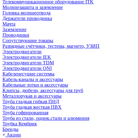
Телекоммуникационное оборудование ITK
Молниезащита и заземление
Головка молниеотвода
Держатели проводника
Мачта
Заземление
Проводники
Сопутствующие товары
Разрядные счётчики, тестеры, магнето, УЗИП
Электродвигатели
Электродвигатели IEK
Электродвигатели TDM
Электродвигатели ONI
Кабеленесущие системы
Кабель-каналы и аксессуары
Кабельные лотки и аксессуары
Клипсы, дюбели, аксессуары для труб
Металлорукав и аксессуары
Труба гладкая гибкая ПНД
Труба гладкая жесткая ПВХ
Труба гофрированная
Труба из стали, оцинк.стали и алюминия
Трубка Кембрик
Бренды
Акции