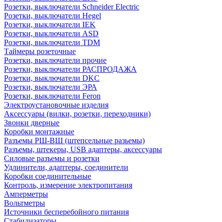
Розетки, выключатели Schneider Electric
Розетки, выключатели Hegel
Розетки, выключатели IEK
Розетки, выключатели ASD
Розетки, выключатели TDM
Таймеры розеточные
Розетки, выключатели прочие
Розетки, выключатели РАСПРОДАЖА
Розетки, выключатели DKC
Розетки, выключатели ЭРА
Розетки, выключатели Feron
Электроустановочные изделия
Аксессуары (вилки, розетки, переходники)
Звонки дверные
Коробки монтажные
Разъемы РШ-ВШ (штепсельные разьемы)
Разъемы, штекеры, USB адаптеры, аксессуары
Силовые разъемы и розетки
Удлинители, адаптеры, соединители
Коробки соединительные
Контроль, измерение электропитания
Амперметры
Вольтметры
Источники бесперебойного питания
Стабилизаторы