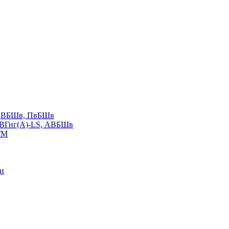
LS,ВБШв, ПвБШв
ВВГнг(А)-LS, АВБШв
ГМ
ии