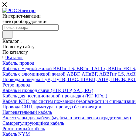
Интернет-магазин
электрооборудования
Каталог
По всему сайту
По каталогу
Каталог
Кабель, провод
Кабель с медной жилой ВВГнг LS, ВВГнг LSLTx, ВВГнг FR
Кабель с алюминиевой жилой АВВГ, АПвВГ, АВВГнг LS, Ас
Провода и шнуры ПуВ, ПуГВ, ПВС, ШВВП, АПВ, ПНСВ, РК
Ретро провод
Кабель и провод связи (FTP, UTP, SAT, RG)
Кабель для нестационарной прокладки (КГ, КГхл)
Кабели КПС для систем пожарной безопасности и сигнализац
Провода СИП, арматура, провода без изоляции
Нагревательный кабель
Аксессуары для кабеля (муфты, плитка, лента оградительная)
Саморегулирующийся кабель
Резистивный кабель
Кабель NYM