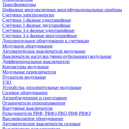
Трансформаторы
Цифровые многовеличные многофункциональные приборы
Счетчики электроэнергии
Счетчики 1-фазные однотарифные
Счетчики 1-фазные двухтарифные
Счетчики 3-х фазные однотарифные
Счетчики 3-х фазные многотарифные
Дополнительное оборудование к счетчикам
Модульное оборудование
Автоматические выключатели модульные
Выключатели нагрузки (мини-рубильники) модульные
Дифференциальные выключатели
Контакторы модульные
Модульные переключатели
Пускатели модульные
УЗО
Устройства дополнительные модульные
Силовое оборудование
Антиобледенение и снеготаяние
Ограничители перенапряжения
Вакуумные выключатели
Разъединители РВФ, РВФЗ,РВО,РВФ,РВФЗ
Высоковольтное оборудование
Автоматические выключатели cиловые
Выключатели-разъединители