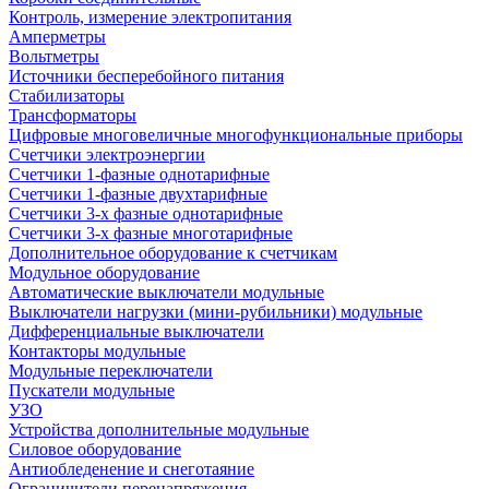
Контроль, измерение электропитания
Амперметры
Вольтметры
Источники бесперебойного питания
Стабилизаторы
Трансформаторы
Цифровые многовеличные многофункциональные приборы
Счетчики электроэнергии
Счетчики 1-фазные однотарифные
Счетчики 1-фазные двухтарифные
Счетчики 3-х фазные однотарифные
Счетчики 3-х фазные многотарифные
Дополнительное оборудование к счетчикам
Модульное оборудование
Автоматические выключатели модульные
Выключатели нагрузки (мини-рубильники) модульные
Дифференциальные выключатели
Контакторы модульные
Модульные переключатели
Пускатели модульные
УЗО
Устройства дополнительные модульные
Силовое оборудование
Антиобледенение и снеготаяние
Ограничители перенапряжения