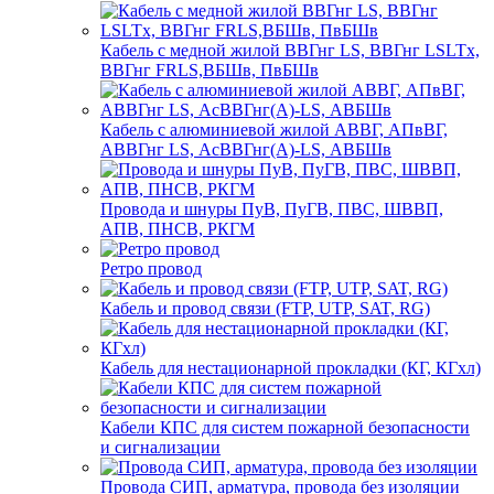
Кабель с медной жилой ВВГнг LS, ВВГнг LSLTx,
ВВГнг FRLS,ВБШв, ПвБШв
Кабель с алюминиевой жилой АВВГ, АПвВГ,
АВВГнг LS, АсВВГнг(А)-LS, АВБШв
Провода и шнуры ПуВ, ПуГВ, ПВС, ШВВП,
АПВ, ПНСВ, РКГМ
Ретро провод
Кабель и провод связи (FTP, UTP, SAT, RG)
Кабель для нестационарной прокладки (КГ, КГхл)
Кабели КПС для систем пожарной безопасности
и сигнализации
Провода СИП, арматура, провода без изоляции