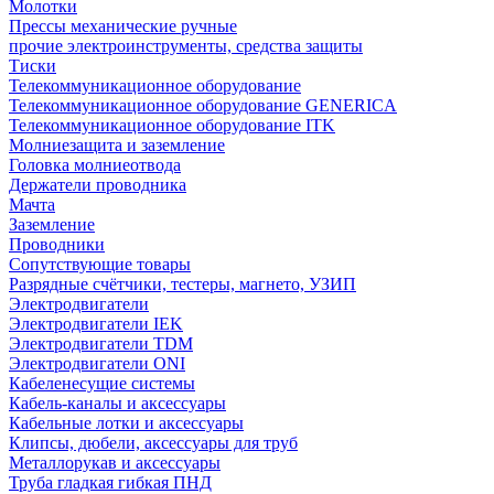
Молотки
Прессы механические ручные
прочие электроинструменты, средства защиты
Тиски
Телекоммуникационное оборудование
Телекоммуникационное оборудование GENERICA
Телекоммуникационное оборудование ITK
Молниезащита и заземление
Головка молниеотвода
Держатели проводника
Мачта
Заземление
Проводники
Сопутствующие товары
Разрядные счётчики, тестеры, магнето, УЗИП
Электродвигатели
Электродвигатели IEK
Электродвигатели TDM
Электродвигатели ONI
Кабеленесущие системы
Кабель-каналы и аксессуары
Кабельные лотки и аксессуары
Клипсы, дюбели, аксессуары для труб
Металлорукав и аксессуары
Труба гладкая гибкая ПНД