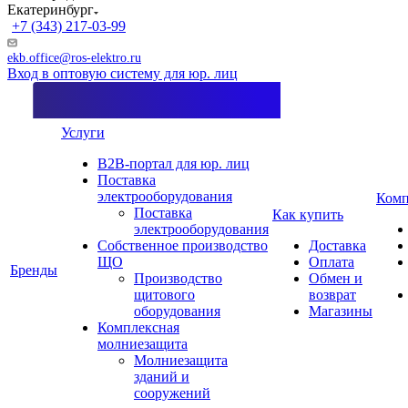
Екатеринбург
+7 (343) 217-03-99
ekb.office@ros-elektro.ru
Вход в оптовую систему для юр. лиц
Услуги
B2B-портал для юр. лиц
Поставка
электрооборудования
Комп
Поставка
Как купить
электрооборудования
Собственное производство
Доставка
ЩО
Оплата
Бренды
Производство
Обмен и
щитового
возврат
оборудования
Магазины
Комплексная
молниезащита
Молниезащита
зданий и
сооружений