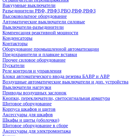
Вакуумные выключатели
Разъединители РВФ, РВФЗ,РВО,РВФ,РВФЗ
Высоковольтное оборудование
Автоматические выключатели cиловые
Выключатели-разъединители
Компенсация реактивной мощности
Конденсаторы
Контакторы
Оборудование промышленной автоматизации
Предохранители и плавкие вставки
Прочее силовое оборудование
Пускатели
Реле контроля и управления
Блоки автоматического ввода резерва БАВР и АВР
Воздушные автоматические выключатели и доп. устройства
Выключатели нагрузки
Приводы воздушных заслонок
Кнопки, переключатели, светосигнальная арматура
Щитовое оборудование
Корпуса шкафов и щитов
Аксессуары для шкафов
Шкафы и щиты (оболочки)
Щитовое оборудование в сборе
Аксессуары для электромонтажа