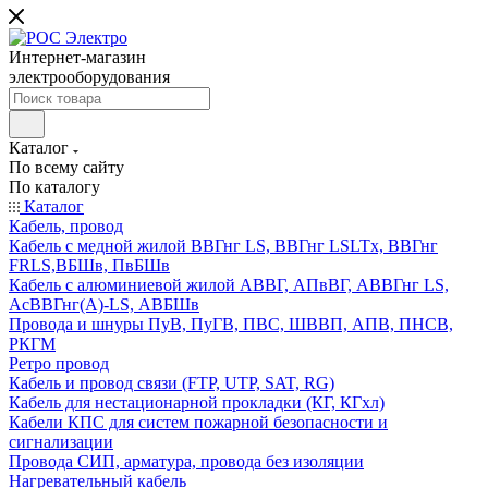
Интернет-магазин
электрооборудования
Каталог
По всему сайту
По каталогу
Каталог
Кабель, провод
Кабель с медной жилой ВВГнг LS, ВВГнг LSLTx, ВВГнг
FRLS,ВБШв, ПвБШв
Кабель с алюминиевой жилой АВВГ, АПвВГ, АВВГнг LS,
АсВВГнг(А)-LS, АВБШв
Провода и шнуры ПуВ, ПуГВ, ПВС, ШВВП, АПВ, ПНСВ,
РКГМ
Ретро провод
Кабель и провод связи (FTP, UTP, SAT, RG)
Кабель для нестационарной прокладки (КГ, КГхл)
Кабели КПС для систем пожарной безопасности и
сигнализации
Провода СИП, арматура, провода без изоляции
Нагревательный кабель