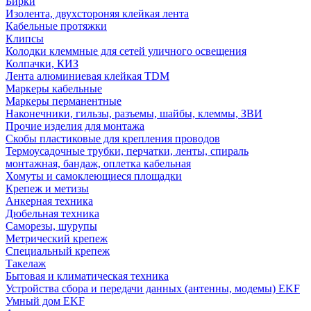
Бирки
Изолента, двухстороняя клейкая лента
Кабельные протяжки
Клипсы
Колодки клеммные для сетей уличного освещения
Колпачки, КИЗ
Лента алюминиевая клейкая TDM
Маркеры кабельные
Маркеры перманентные
Наконечники, гильзы, разъемы, шайбы, клеммы, ЗВИ
Прочие изделия для монтажа
Скобы пластиковые для крепления проводов
Термоусадочные трубки, перчатки, ленты, спираль
монтажная, бандаж, оплетка кабельная
Хомуты и самоклеющиеся площадки
Крепеж и метизы
Анкерная техника
Дюбельная техника
Саморезы, шурупы
Метрический крепеж
Специальный крепеж
Такелаж
Бытовая и климатическая техника
Устройства сбора и передачи данных (антенны, модемы) EKF
Умный дом EKF