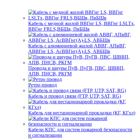
Кабель с медной жилой ВВГнг LS, ВВГнг LSLTx,
ВВГнг FRLS,ВБШв, ПвБШв
Кабель с алюминиевой жилой АВВГ, АПвВГ,
АВВГнг LS, АсВВГнг(А)-LS, АВБШв
Провода и шнуры ПуВ, ПуГВ, ПВС, ШВВП,
АПВ, ПНСВ, РКГМ
Ретро провод
Кабель и провод связи (FTP, UTP, SAT, RG)
Кабель для нестационарной прокладки (КГ, КГхл)
Кабели КПС для систем пожарной безопасности
и сигнализации