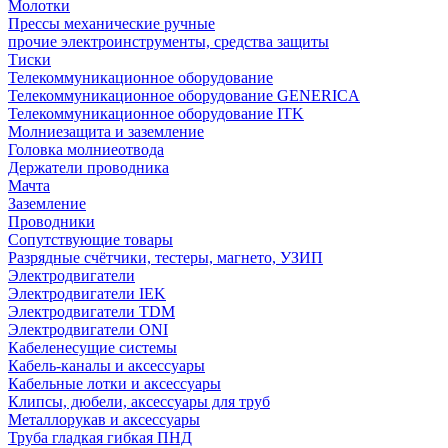
Молотки
Прессы механические ручные
прочие электроинструменты, средства защиты
Тиски
Телекоммуникационное оборудование
Телекоммуникационное оборудование GENERICA
Телекоммуникационное оборудование ITK
Молниезащита и заземление
Головка молниеотвода
Держатели проводника
Мачта
Заземление
Проводники
Сопутствующие товары
Разрядные счётчики, тестеры, магнето, УЗИП
Электродвигатели
Электродвигатели IEK
Электродвигатели TDM
Электродвигатели ONI
Кабеленесущие системы
Кабель-каналы и аксессуары
Кабельные лотки и аксессуары
Клипсы, дюбели, аксессуары для труб
Металлорукав и аксессуары
Труба гладкая гибкая ПНД