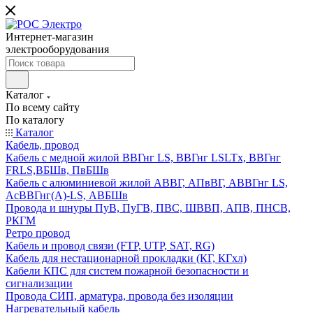
Интернет-магазин
электрооборудования
Каталог
По всему сайту
По каталогу
Каталог
Кабель, провод
Кабель с медной жилой ВВГнг LS, ВВГнг LSLTx, ВВГнг
FRLS,ВБШв, ПвБШв
Кабель с алюминиевой жилой АВВГ, АПвВГ, АВВГнг LS,
АсВВГнг(А)-LS, АВБШв
Провода и шнуры ПуВ, ПуГВ, ПВС, ШВВП, АПВ, ПНСВ,
РКГМ
Ретро провод
Кабель и провод связи (FTP, UTP, SAT, RG)
Кабель для нестационарной прокладки (КГ, КГхл)
Кабели КПС для систем пожарной безопасности и
сигнализации
Провода СИП, арматура, провода без изоляции
Нагревательный кабель