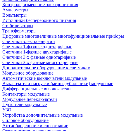
Контроль, измерение электропитания
Амперметры
Вольтметры
Источники бесперебойного питания
Стабилизаторы
Трансформаторы
Цифровые многовеличные многофункциональные приборы
Счетчики электроэнергии
Счетчики 1-фазные однотарифные
Счетчики 1-фазные двухтарифные
Счетчики 3-х фазные однотарифные
Счетчики 3-х фазные многотарифные
Дополнительное оборудование к счетчикам
Модульное оборудование
Автоматические выключатели модульные
Выключатели нагрузки (мини-рубильники) модульные
Дифференциальные выключатели
Контакторы модульные
Модульные переключатели
Пускатели модульные
УЗО
Устройства дополнительные модульные
Силовое оборудование
Антиобледенение и снеготаяние
Ограничители перенапряжения