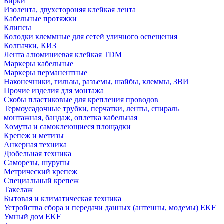
Бирки
Изолента, двухстороняя клейкая лента
Кабельные протяжки
Клипсы
Колодки клеммные для сетей уличного освещения
Колпачки, КИЗ
Лента алюминиевая клейкая TDM
Маркеры кабельные
Маркеры перманентные
Наконечники, гильзы, разъемы, шайбы, клеммы, ЗВИ
Прочие изделия для монтажа
Скобы пластиковые для крепления проводов
Термоусадочные трубки, перчатки, ленты, спираль
монтажная, бандаж, оплетка кабельная
Хомуты и самоклеющиеся площадки
Крепеж и метизы
Анкерная техника
Дюбельная техника
Саморезы, шурупы
Метрический крепеж
Специальный крепеж
Такелаж
Бытовая и климатическая техника
Устройства сбора и передачи данных (антенны, модемы) EKF
Умный дом EKF