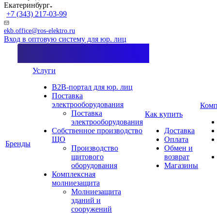
Екатеринбург
+7 (343) 217-03-99
ekb.office@ros-elektro.ru
Вход в оптовую систему для юр. лиц
Услуги
B2B-портал для юр. лиц
Поставка
электрооборудования
Комп
Поставка
Как купить
электрооборудования
Собственное производство
Доставка
ЩО
Оплата
Бренды
Производство
Обмен и
щитового
возврат
оборудования
Магазины
Комплексная
молниезащита
Молниезащита
зданий и
сооружений