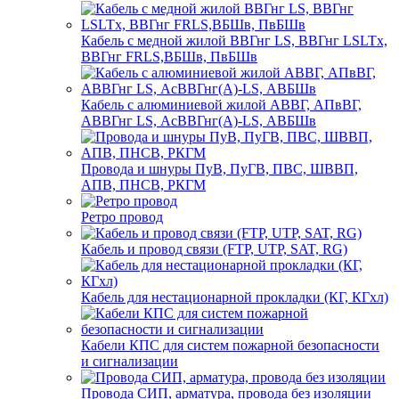
Кабель с медной жилой ВВГнг LS, ВВГнг LSLTx,
ВВГнг FRLS,ВБШв, ПвБШв
Кабель с алюминиевой жилой АВВГ, АПвВГ,
АВВГнг LS, АсВВГнг(А)-LS, АВБШв
Провода и шнуры ПуВ, ПуГВ, ПВС, ШВВП,
АПВ, ПНСВ, РКГМ
Ретро провод
Кабель и провод связи (FTP, UTP, SAT, RG)
Кабель для нестационарной прокладки (КГ, КГхл)
Кабели КПС для систем пожарной безопасности
и сигнализации
Провода СИП, арматура, провода без изоляции