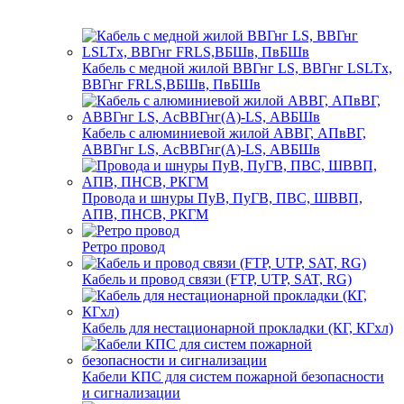
Кабель с медной жилой ВВГнг LS, ВВГнг LSLTx,
ВВГнг FRLS,ВБШв, ПвБШв
Кабель с алюминиевой жилой АВВГ, АПвВГ,
АВВГнг LS, АсВВГнг(А)-LS, АВБШв
Провода и шнуры ПуВ, ПуГВ, ПВС, ШВВП,
АПВ, ПНСВ, РКГМ
Ретро провод
Кабель и провод связи (FTP, UTP, SAT, RG)
Кабель для нестационарной прокладки (КГ, КГхл)
Кабели КПС для систем пожарной безопасности
и сигнализации