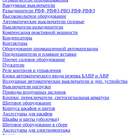
Вакуумные выключатели
Разъединители РВФ, РВФЗ,РВО,РВФ,РВФЗ
Высоковольтное оборудование
Автоматические выключатели cиловые
Выключатели-разъединители
Компенсация реактивной мощности
Конденсаторы
Контакторы
Оборудование промышленной автоматизации
Предохранители и плавкие вставки
Прочее силовое оборудование
Пускатели
Реле контроля и управления
Блоки автоматического ввода резерва БАВР и АВР
Воздушные автоматические выключатели и доп. устройства
Выключатели нагрузки
Приводы воздушных заслонок
Кнопки, переключатели, светосигнальная арматура
Щитовое оборудование
Корпуса шкафов и щитов
Аксессуары для шкафов
Шкафы и щиты (оболочки)
Щитовое оборудование в сборе
Аксессуары для электромонтажа