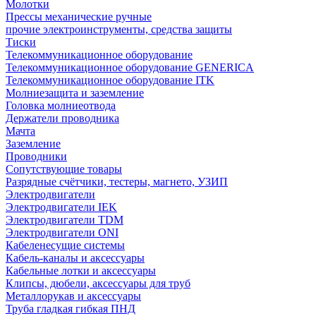
Молотки
Прессы механические ручные
прочие электроинструменты, средства защиты
Тиски
Телекоммуникационное оборудование
Телекоммуникационное оборудование GENERICA
Телекоммуникационное оборудование ITK
Молниезащита и заземление
Головка молниеотвода
Держатели проводника
Мачта
Заземление
Проводники
Сопутствующие товары
Разрядные счётчики, тестеры, магнето, УЗИП
Электродвигатели
Электродвигатели IEK
Электродвигатели TDM
Электродвигатели ONI
Кабеленесущие системы
Кабель-каналы и аксессуары
Кабельные лотки и аксессуары
Клипсы, дюбели, аксессуары для труб
Металлорукав и аксессуары
Труба гладкая гибкая ПНД