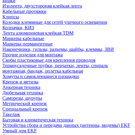
Бирки
Изолента, двухстороняя клейкая лента
Кабельные протяжки
Клипсы
Колодки клеммные для сетей уличного освещения
Колпачки, КИЗ
Лента алюминиевая клейкая TDM
Маркеры кабельные
Маркеры перманентные
Наконечники, гильзы, разъемы, шайбы, клеммы, ЗВИ
Прочие изделия для монтажа
Скобы пластиковые для крепления проводов
Термоусадочные трубки, перчатки, ленты, спираль
монтажная, бандаж, оплетка кабельная
Хомуты и самоклеющиеся площадки
Крепеж и метизы
Анкерная техника
Дюбельная техника
Саморезы, шурупы
Метрический крепеж
Специальный крепеж
Такелаж
Бытовая и климатическая техника
Устройства сбора и передачи данных (антенны, модемы) EKF
Умный дом EKF