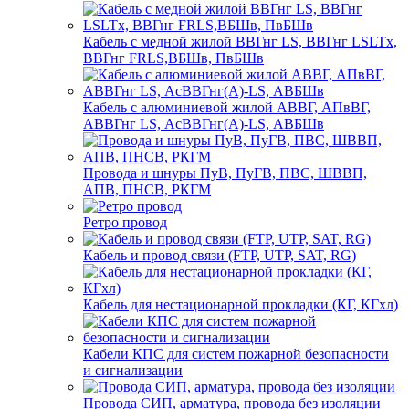
Кабель с медной жилой ВВГнг LS, ВВГнг LSLTx,
ВВГнг FRLS,ВБШв, ПвБШв
Кабель с алюминиевой жилой АВВГ, АПвВГ,
АВВГнг LS, АсВВГнг(А)-LS, АВБШв
Провода и шнуры ПуВ, ПуГВ, ПВС, ШВВП,
АПВ, ПНСВ, РКГМ
Ретро провод
Кабель и провод связи (FTP, UTP, SAT, RG)
Кабель для нестационарной прокладки (КГ, КГхл)
Кабели КПС для систем пожарной безопасности
и сигнализации
Провода СИП, арматура, провода без изоляции