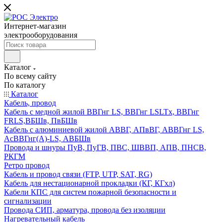
Интернет-магазин
электрооборудования
Каталог
По всему сайту
По каталогу
Каталог
Кабель, провод
Кабель с медной жилой ВВГнг LS, ВВГнг LSLTx, ВВГнг
FRLS,ВБШв, ПвБШв
Кабель с алюминиевой жилой АВВГ, АПвВГ, АВВГнг LS,
АсВВГнг(А)-LS, АВБШв
Провода и шнуры ПуВ, ПуГВ, ПВС, ШВВП, АПВ, ПНСВ,
РКГМ
Ретро провод
Кабель и провод связи (FTP, UTP, SAT, RG)
Кабель для нестационарной прокладки (КГ, КГхл)
Кабели КПС для систем пожарной безопасности и
сигнализации
Провода СИП, арматура, провода без изоляции
Нагревательный кабель