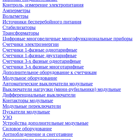
Контроль, измерение электропитания
Амперметры
Вольтметры
Источники бесперебойного питания
Стабилизаторы
Трансформаторы
Цифровые многовеличные многофункциональные приборы
Счетчики электроэнергии
Счетчики 1-фазные однотарифные
Счетчики 1-фазные двухтарифные
Счетчики 3-х фазные однотарифные
Счетчики 3-х фазные многотарифные
Дополнительное оборудование к счетчикам
Модульное оборудование
Автоматические выключатели модульные
Выключатели нагрузки (мини-рубильники) модульные
Дифференциальные выключатели
Контакторы модульные
Модульные переключатели
Пускатели модульные
УЗО
Устройства дополнительные модульные
Силовое оборудование
Антиобледенение и снеготаяние
Ограничители перенапряжения