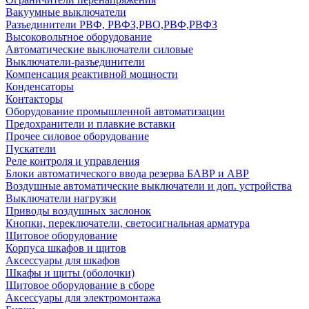
Вакуумные выключатели
Разъединители РВФ, РВФЗ,РВО,РВФ,РВФЗ
Высоковольтное оборудование
Автоматические выключатели cиловые
Выключатели-разъединители
Компенсация реактивной мощности
Конденсаторы
Контакторы
Оборудование промышленной автоматизации
Предохранители и плавкие вставки
Прочее силовое оборудование
Пускатели
Реле контроля и управления
Блоки автоматического ввода резерва БАВР и АВР
Воздушные автоматические выключатели и доп. устройства
Выключатели нагрузки
Приводы воздушных заслонок
Кнопки, переключатели, светосигнальная арматура
Щитовое оборудование
Корпуса шкафов и щитов
Аксессуары для шкафов
Шкафы и щиты (оболочки)
Щитовое оборудование в сборе
Аксессуары для электромонтажа