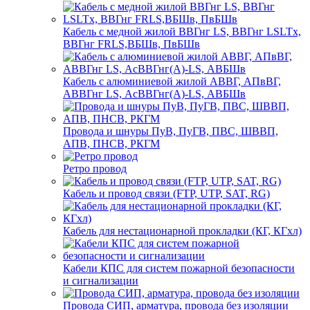
Кабель с медной жилой ВВГнг LS, ВВГнг LSLTx,
ВВГнг FRLS,ВБШв, ПвБШв
Кабель с алюминиевой жилой АВВГ, АПвВГ,
АВВГнг LS, АсВВГнг(А)-LS, АВБШв
Провода и шнуры ПуВ, ПуГВ, ПВС, ШВВП,
АПВ, ПНСВ, РКГМ
Ретро провод
Кабель и провод связи (FTP, UTP, SAT, RG)
Кабель для нестационарной прокладки (КГ, КГхл)
Кабели КПС для систем пожарной безопасности
и сигнализации
Провода СИП, арматура, провода без изоляции