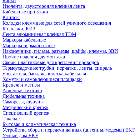
Бирки
Изолента, двухстороняя клейкая лента
Кабельные протяжки
Клипсы
Колодки клеммные для сетей уличного освещения
Колпачки, КИЗ
Лента алюминиевая клейкая TDM
Маркеры кабельные
Маркеры перманентные
Наконечники, гильзы, разъемы, шайбы, клеммы, ЗВИ
Прочие изделия для монтажа
Скобы пластиковые для крепления проводов
Термоусадочные трубки, перчатки, ленты, спираль
монтажная, бандаж, оплетка кабельная
Хомуты и самоклеющиеся площадки
Крепеж и метизы
Анкерная техника
Дюбельная техника
Саморезы, шурупы
Метрический крепеж
Специальный крепеж
Такелаж
Бытовая и климатическая техника
Устройства сбора и передачи данных (антенны, модемы) EKF
Умный дом EKF