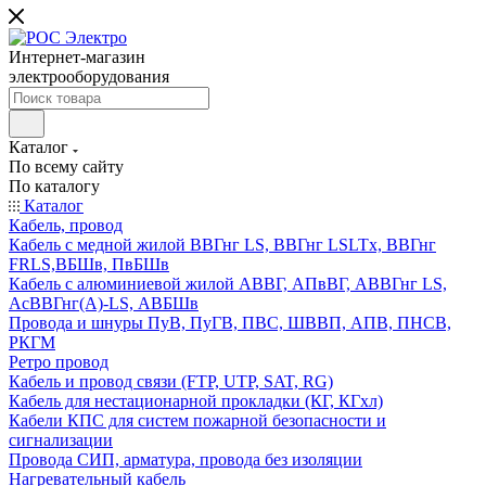
Интернет-магазин
электрооборудования
Каталог
По всему сайту
По каталогу
Каталог
Кабель, провод
Кабель с медной жилой ВВГнг LS, ВВГнг LSLTx, ВВГнг
FRLS,ВБШв, ПвБШв
Кабель с алюминиевой жилой АВВГ, АПвВГ, АВВГнг LS,
АсВВГнг(А)-LS, АВБШв
Провода и шнуры ПуВ, ПуГВ, ПВС, ШВВП, АПВ, ПНСВ,
РКГМ
Ретро провод
Кабель и провод связи (FTP, UTP, SAT, RG)
Кабель для нестационарной прокладки (КГ, КГхл)
Кабели КПС для систем пожарной безопасности и
сигнализации
Провода СИП, арматура, провода без изоляции
Нагревательный кабель