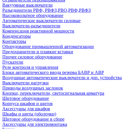
Вакуумные выключатели
Разъединители РВФ, РВФЗ,РВО,РВФ,РВФЗ
Высоковольтное оборудование
Автоматические выключатели cиловые
Выключатели-разъединители
Компенсация реактивной мощности
Конденсаторы
Контакторы
Оборудование промышленной автоматизации
Предохранители и плавкие вставки
Прочее силовое оборудование
Пускатели
Реле контроля и управления
Блоки автоматического ввода резерва БАВР и АВР
Воздушные автоматические выключатели и доп. устройства
Выключатели нагрузки
Приводы воздушных заслонок
Кнопки, переключатели, светосигнальная арматура
Щитовое оборудование
Корпуса шкафов и щитов
Аксессуары для шкафов
Шкафы и щиты (оболочки)
Щитовое оборудование в сборе
Аксессуары для электромонтажа