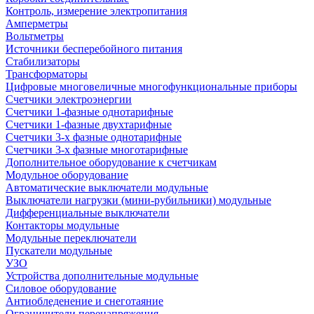
Контроль, измерение электропитания
Амперметры
Вольтметры
Источники бесперебойного питания
Стабилизаторы
Трансформаторы
Цифровые многовеличные многофункциональные приборы
Счетчики электроэнергии
Счетчики 1-фазные однотарифные
Счетчики 1-фазные двухтарифные
Счетчики 3-х фазные однотарифные
Счетчики 3-х фазные многотарифные
Дополнительное оборудование к счетчикам
Модульное оборудование
Автоматические выключатели модульные
Выключатели нагрузки (мини-рубильники) модульные
Дифференциальные выключатели
Контакторы модульные
Модульные переключатели
Пускатели модульные
УЗО
Устройства дополнительные модульные
Силовое оборудование
Антиобледенение и снеготаяние
Ограничители перенапряжения