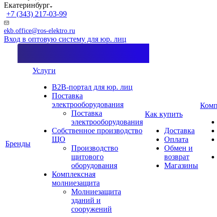
Екатеринбург
+7 (343) 217-03-99
ekb.office@ros-elektro.ru
Вход в оптовую систему для юр. лиц
Услуги
B2B-портал для юр. лиц
Поставка
электрооборудования
Комп
Поставка
Как купить
электрооборудования
Собственное производство
Доставка
ЩО
Оплата
Бренды
Производство
Обмен и
щитового
возврат
оборудования
Магазины
Комплексная
молниезащита
Молниезащита
зданий и
сооружений