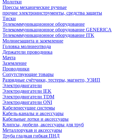
Молотки
Прессы механические ручные
прочие электроинструменты, средства защиты
Тиски
Телекоммуникационное оборудование
Телекоммуникационное оборудование GENERICA
Телекоммуникационное оборудование ITK
Молниезащита и заземление
Головка молниеотвода
Держатели проводника
Мачта
Заземление
Проводники
Сопутствующие товары
Разрядные счётчики, тестеры, магнето, УЗИП
Электродвигатели
Электродвигатели IEK
Электродвигатели TDM
Электродвигатели ONI
Кабеленесущие системы
Кабель-каналы и аксессуары
Кабельные лотки и аксессуары
Клипсы, дюбели, аксессуары для труб
Металлорукав и аксессуары
Труба гладкая гибкая ПНД