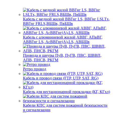
Кабель с медной жилой ВВГнг LS, ВВГнг LSLTx,
ВВГнг FRLS,ВБШв, ПвБШв
Кабель с алюминиевой жилой АВВГ, АПвВГ,
АВВГнг LS, АсВВГнг(А)-LS, АВБШв
Провода и шнуры ПуВ, ПуГВ, ПВС, ШВВП,
АПВ, ПНСВ, РКГМ
Ретро провод
Кабель и провод связи (FTP, UTP, SAT, RG)
Кабель для нестационарной прокладки (КГ, КГхл)
Кабели КПС для систем пожарной безопасности
и сигнализации