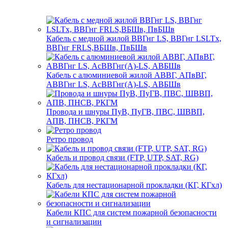
Кабель с медной жилой ВВГнг LS, ВВГнг LSLTx,
ВВГнг FRLS,ВБШв, ПвБШв
Кабель с алюминиевой жилой АВВГ, АПвВГ,
АВВГнг LS, АсВВГнг(А)-LS, АВБШв
Провода и шнуры ПуВ, ПуГВ, ПВС, ШВВП,
АПВ, ПНСВ, РКГМ
Ретро провод
Кабель и провод связи (FTP, UTP, SAT, RG)
Кабель для нестационарной прокладки (КГ, КГхл)
Кабели КПС для систем пожарной безопасности
и сигнализации