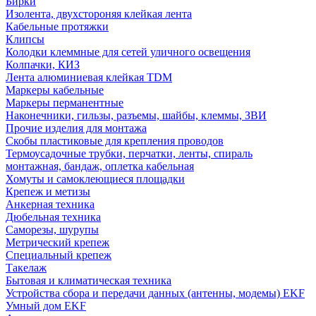
Бирки
Изолента, двухстороняя клейкая лента
Кабельные протяжки
Клипсы
Колодки клеммные для сетей уличного освещения
Колпачки, КИЗ
Лента алюминиевая клейкая TDM
Маркеры кабельные
Маркеры перманентные
Наконечники, гильзы, разъемы, шайбы, клеммы, ЗВИ
Прочие изделия для монтажа
Скобы пластиковые для крепления проводов
Термоусадочные трубки, перчатки, ленты, спираль
монтажная, бандаж, оплетка кабельная
Хомуты и самоклеющиеся площадки
Крепеж и метизы
Анкерная техника
Дюбельная техника
Саморезы, шурупы
Метрический крепеж
Специальный крепеж
Такелаж
Бытовая и климатическая техника
Устройства сбора и передачи данных (антенны, модемы) EKF
Умный дом EKF