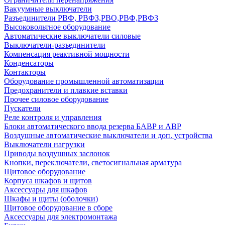
Вакуумные выключатели
Разъединители РВФ, РВФЗ,РВО,РВФ,РВФЗ
Высоковольтное оборудование
Автоматические выключатели cиловые
Выключатели-разъединители
Компенсация реактивной мощности
Конденсаторы
Контакторы
Оборудование промышленной автоматизации
Предохранители и плавкие вставки
Прочее силовое оборудование
Пускатели
Реле контроля и управления
Блоки автоматического ввода резерва БАВР и АВР
Воздушные автоматические выключатели и доп. устройства
Выключатели нагрузки
Приводы воздушных заслонок
Кнопки, переключатели, светосигнальная арматура
Щитовое оборудование
Корпуса шкафов и щитов
Аксессуары для шкафов
Шкафы и щиты (оболочки)
Щитовое оборудование в сборе
Аксессуары для электромонтажа