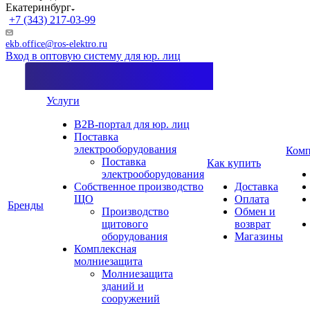
Екатеринбург
+7 (343) 217-03-99
ekb.office@ros-elektro.ru
Вход в оптовую систему для юр. лиц
Услуги
B2B-портал для юр. лиц
Поставка
электрооборудования
Комп
Поставка
Как купить
электрооборудования
Собственное производство
Доставка
ЩО
Оплата
Бренды
Производство
Обмен и
щитового
возврат
оборудования
Магазины
Комплексная
молниезащита
Молниезащита
зданий и
сооружений