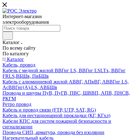
Интернет-магазин
электрооборудования
Каталог
По всему сайту
По каталогу
Каталог
Кабель, провод
Кабель с медной жилой ВВГнг LS, ВВГнг LSLTx, ВВГнг
FRLS,ВБШв, ПвБШв
Кабель с алюминиевой жилой АВВГ, АПвВГ, АВВГнг LS,
АсВВГнг(А)-LS, АВБШв
Провода и шнуры ПуВ, ПуГВ, ПВС, ШВВП, АПВ, ПНСВ,
РКГМ
Ретро провод
Кабель и провод связи (FTP, UTP, SAT, RG)
Кабель для нестационарной прокладки (КГ, КГхл)
Кабели КПС для систем пожарной безопасности и
сигнализации
Провода СИП, арматура, провода без изоляции
Нагревательный кабель