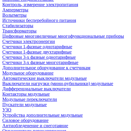
Контроль, измерение электропитания
Амперметры
Вольтметры
Источники бесперебойного питания
Стабилизаторы
Трансформаторы
Цифровые многовеличные многофункциональные приборы
Счетчики электроэнергии
Счетчики 1-фазные однотарифные
Счетчики 1-фазные двухтарифные
Счетчики 3-х фазные однотарифные
Счетчики 3-х фазные многотарифные
Дополнительное оборудование к счетчикам
Модульное оборудование
Автоматические выключатели модульные
Выключатели нагрузки (мини-рубильники) модульные
Дифференциальные выключатели
Контакторы модульные
Модульные переключатели
Пускатели модульные
УЗО
Устройства дополнительные модульные
Силовое оборудование
Антиобледенение и снеготаяние
Ограничители перенапряжения