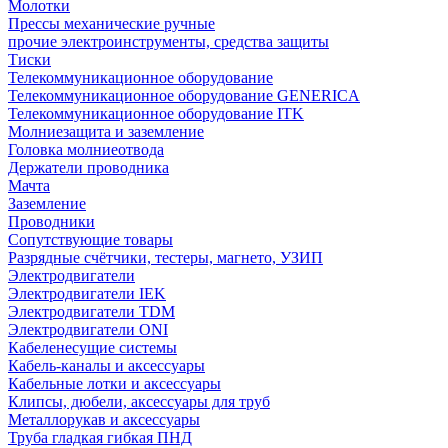
Молотки
Прессы механические ручные
прочие электроинструменты, средства защиты
Тиски
Телекоммуникационное оборудование
Телекоммуникационное оборудование GENERICA
Телекоммуникационное оборудование ITK
Молниезащита и заземление
Головка молниеотвода
Держатели проводника
Мачта
Заземление
Проводники
Сопутствующие товары
Разрядные счётчики, тестеры, магнето, УЗИП
Электродвигатели
Электродвигатели IEK
Электродвигатели TDM
Электродвигатели ONI
Кабеленесущие системы
Кабель-каналы и аксессуары
Кабельные лотки и аксессуары
Клипсы, дюбели, аксессуары для труб
Металлорукав и аксессуары
Труба гладкая гибкая ПНД