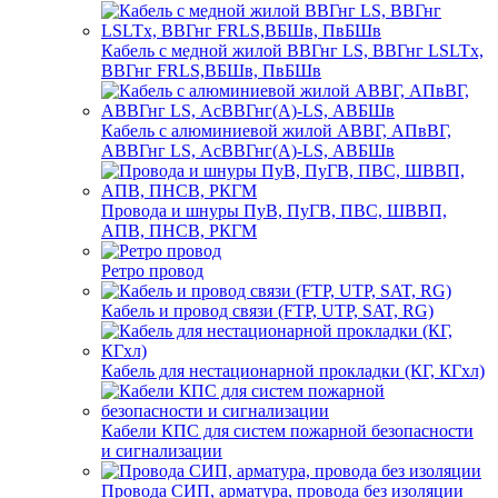
Кабель с медной жилой ВВГнг LS, ВВГнг LSLTx,
ВВГнг FRLS,ВБШв, ПвБШв
Кабель с алюминиевой жилой АВВГ, АПвВГ,
АВВГнг LS, АсВВГнг(А)-LS, АВБШв
Провода и шнуры ПуВ, ПуГВ, ПВС, ШВВП,
АПВ, ПНСВ, РКГМ
Ретро провод
Кабель и провод связи (FTP, UTP, SAT, RG)
Кабель для нестационарной прокладки (КГ, КГхл)
Кабели КПС для систем пожарной безопасности
и сигнализации
Провода СИП, арматура, провода без изоляции