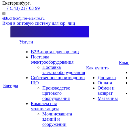
Екатеринбург
+7 (343) 217-03-99
ekb.office@ros-elektro.ru
Вход в оптовую систему для юр. лиц
Услуги
B2B-портал для юр. лиц
Поставка
электрооборудования
Комп
Поставка
Как купить
электрооборудования
Собственное производство
Доставка
ЩО
Оплата
Бренды
Производство
Обмен и
щитового
возврат
оборудования
Магазины
Комплексная
молниезащита
Молниезащита
зданий и
сооружений