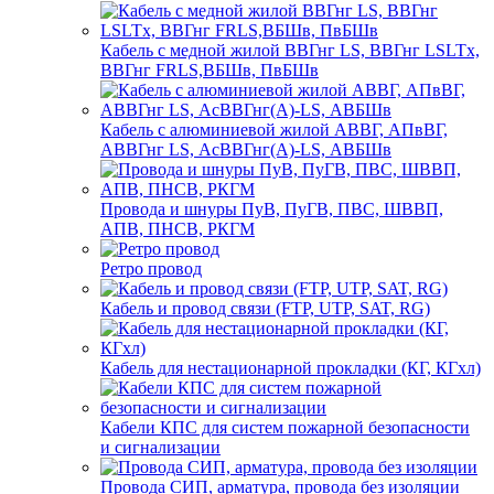
Кабель с медной жилой ВВГнг LS, ВВГнг LSLTx,
ВВГнг FRLS,ВБШв, ПвБШв
Кабель с алюминиевой жилой АВВГ, АПвВГ,
АВВГнг LS, АсВВГнг(А)-LS, АВБШв
Провода и шнуры ПуВ, ПуГВ, ПВС, ШВВП,
АПВ, ПНСВ, РКГМ
Ретро провод
Кабель и провод связи (FTP, UTP, SAT, RG)
Кабель для нестационарной прокладки (КГ, КГхл)
Кабели КПС для систем пожарной безопасности
и сигнализации
Провода СИП, арматура, провода без изоляции