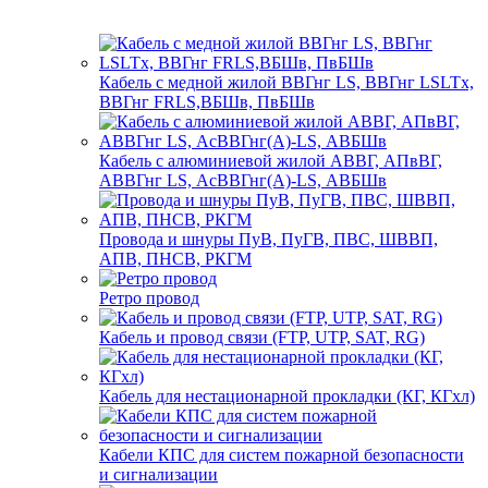
Кабель с медной жилой ВВГнг LS, ВВГнг LSLTx,
ВВГнг FRLS,ВБШв, ПвБШв
Кабель с алюминиевой жилой АВВГ, АПвВГ,
АВВГнг LS, АсВВГнг(А)-LS, АВБШв
Провода и шнуры ПуВ, ПуГВ, ПВС, ШВВП,
АПВ, ПНСВ, РКГМ
Ретро провод
Кабель и провод связи (FTP, UTP, SAT, RG)
Кабель для нестационарной прокладки (КГ, КГхл)
Кабели КПС для систем пожарной безопасности
и сигнализации