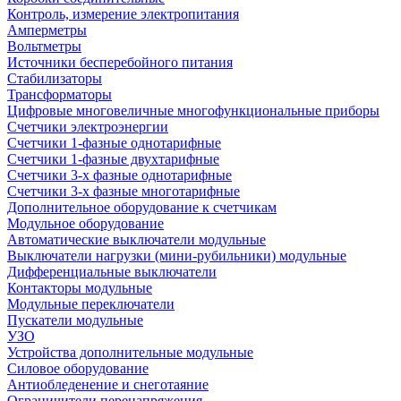
Контроль, измерение электропитания
Амперметры
Вольтметры
Источники бесперебойного питания
Стабилизаторы
Трансформаторы
Цифровые многовеличные многофункциональные приборы
Счетчики электроэнергии
Счетчики 1-фазные однотарифные
Счетчики 1-фазные двухтарифные
Счетчики 3-х фазные однотарифные
Счетчики 3-х фазные многотарифные
Дополнительное оборудование к счетчикам
Модульное оборудование
Автоматические выключатели модульные
Выключатели нагрузки (мини-рубильники) модульные
Дифференциальные выключатели
Контакторы модульные
Модульные переключатели
Пускатели модульные
УЗО
Устройства дополнительные модульные
Силовое оборудование
Антиобледенение и снеготаяние
Ограничители перенапряжения