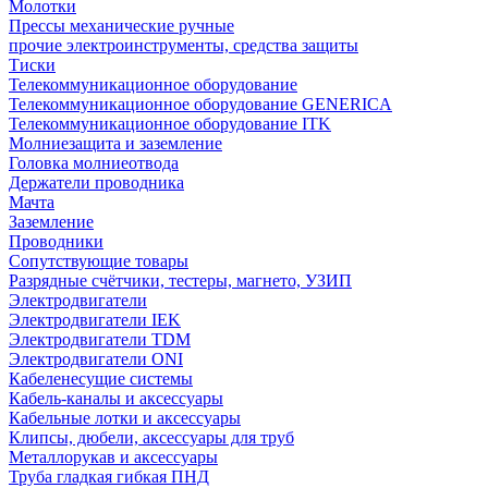
Молотки
Прессы механические ручные
прочие электроинструменты, средства защиты
Тиски
Телекоммуникационное оборудование
Телекоммуникационное оборудование GENERICA
Телекоммуникационное оборудование ITK
Молниезащита и заземление
Головка молниеотвода
Держатели проводника
Мачта
Заземление
Проводники
Сопутствующие товары
Разрядные счётчики, тестеры, магнето, УЗИП
Электродвигатели
Электродвигатели IEK
Электродвигатели TDM
Электродвигатели ONI
Кабеленесущие системы
Кабель-каналы и аксессуары
Кабельные лотки и аксессуары
Клипсы, дюбели, аксессуары для труб
Металлорукав и аксессуары
Труба гладкая гибкая ПНД