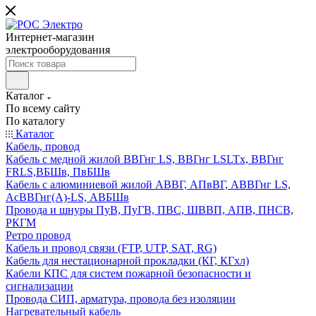
Интернет-магазин
электрооборудования
Каталог
По всему сайту
По каталогу
Каталог
Кабель, провод
Кабель с медной жилой ВВГнг LS, ВВГнг LSLTx, ВВГнг
FRLS,ВБШв, ПвБШв
Кабель с алюминиевой жилой АВВГ, АПвВГ, АВВГнг LS,
АсВВГнг(А)-LS, АВБШв
Провода и шнуры ПуВ, ПуГВ, ПВС, ШВВП, АПВ, ПНСВ,
РКГМ
Ретро провод
Кабель и провод связи (FTP, UTP, SAT, RG)
Кабель для нестационарной прокладки (КГ, КГхл)
Кабели КПС для систем пожарной безопасности и
сигнализации
Провода СИП, арматура, провода без изоляции
Нагревательный кабель