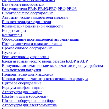
Вакуумные выключатели
Разъединители РВФ, РВФЗ,РВО,РВФ,РВФЗ
Высоковольтное оборудование
Автоматические выключатели cиловые
Выключатели-разъединители
Компенсация реактивной мощности
Конденсаторы
Контакторы
Оборудование промышленной автоматизации
Предохранители и плавкие вставки
Прочее силовое оборудование
Пускатели
Реле контроля и управления
Блоки автоматического ввода резерва БАВР и АВР
Воздушные автоматические выключатели и доп. устройства
Выключатели нагрузки
Приводы воздушных заслонок
Кнопки, переключатели, светосигнальная арматура
Щитовое оборудование
Корпуса шкафов и щитов
Аксессуары для шкафов
Шкафы и щиты (оболочки)
Щитовое оборудование в сборе
Аксессуары для электромонтажа