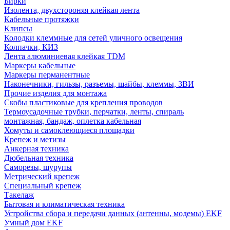
Бирки
Изолента, двухстороняя клейкая лента
Кабельные протяжки
Клипсы
Колодки клеммные для сетей уличного освещения
Колпачки, КИЗ
Лента алюминиевая клейкая TDM
Маркеры кабельные
Маркеры перманентные
Наконечники, гильзы, разъемы, шайбы, клеммы, ЗВИ
Прочие изделия для монтажа
Скобы пластиковые для крепления проводов
Термоусадочные трубки, перчатки, ленты, спираль
монтажная, бандаж, оплетка кабельная
Хомуты и самоклеющиеся площадки
Крепеж и метизы
Анкерная техника
Дюбельная техника
Саморезы, шурупы
Метрический крепеж
Специальный крепеж
Такелаж
Бытовая и климатическая техника
Устройства сбора и передачи данных (антенны, модемы) EKF
Умный дом EKF