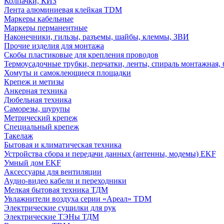
Колпачки, КИЗ
Лента алюминиевая клейкая TDM
Маркеры кабельные
Маркеры перманентные
Наконечники, гильзы, разъемы, шайбы, клеммы, ЗВИ
Прочие изделия для монтажа
Скобы пластиковые для крепления проводов
Термоусадочные трубки, перчатки, ленты, спираль монтажная, 
Хомуты и самоклеющиеся площадки
Крепеж и метизы
Анкерная техника
Дюбельная техника
Саморезы, шурупы
Метрический крепеж
Специальный крепеж
Такелаж
Бытовая и климатическая техника
Устройства сбора и передачи данных (антенны, модемы) EKF
Умный дом EKF
Аксессуары для вентиляции
Аудио-видео кабели и переходники
Мелкая бытовая техника ТДМ
Увлажнители воздуха серии «Ареал» TDM
Электрические сушилки для рук
Электрические ТЭНы ТДМ