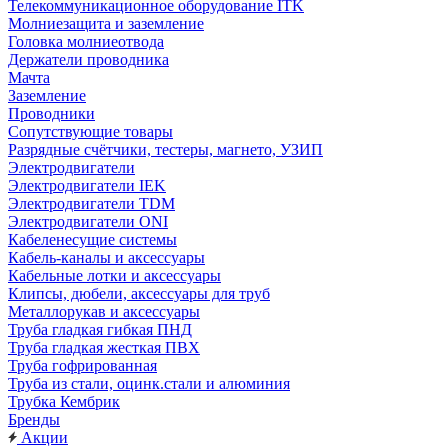
Телекоммуникационное оборудование ITK
Молниезащита и заземление
Головка молниеотвода
Держатели проводника
Мачта
Заземление
Проводники
Сопутствующие товары
Разрядные счётчики, тестеры, магнето, УЗИП
Электродвигатели
Электродвигатели IEK
Электродвигатели TDM
Электродвигатели ONI
Кабеленесущие системы
Кабель-каналы и аксессуары
Кабельные лотки и аксессуары
Клипсы, дюбели, аксессуары для труб
Металлорукав и аксессуары
Труба гладкая гибкая ПНД
Труба гладкая жесткая ПВХ
Труба гофрированная
Труба из стали, оцинк.стали и алюминия
Трубка Кембрик
Бренды
Акции