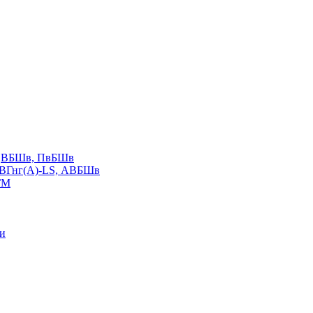
LS,ВБШв, ПвБШв
ВВГнг(А)-LS, АВБШв
ГМ
ии