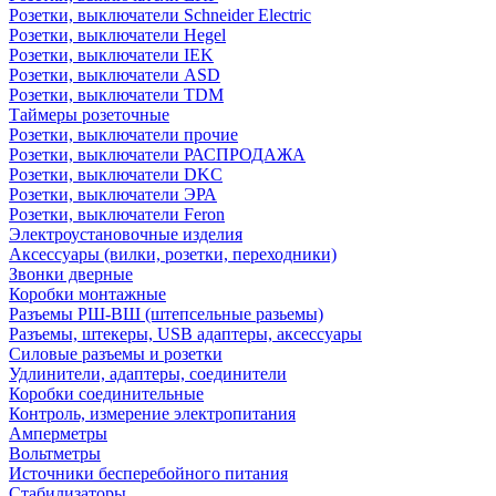
Розетки, выключатели Schneider Electric
Розетки, выключатели Hegel
Розетки, выключатели IEK
Розетки, выключатели ASD
Розетки, выключатели TDM
Таймеры розеточные
Розетки, выключатели прочие
Розетки, выключатели РАСПРОДАЖА
Розетки, выключатели DKC
Розетки, выключатели ЭРА
Розетки, выключатели Feron
Электроустановочные изделия
Аксессуары (вилки, розетки, переходники)
Звонки дверные
Коробки монтажные
Разъемы РШ-ВШ (штепсельные разьемы)
Разъемы, штекеры, USB адаптеры, аксессуары
Силовые разъемы и розетки
Удлинители, адаптеры, соединители
Коробки соединительные
Контроль, измерение электропитания
Амперметры
Вольтметры
Источники бесперебойного питания
Стабилизаторы