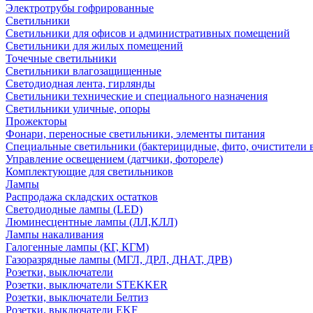
Электротрубы гофрированные
Светильники
Светильники для офисов и административных помещений
Светильники для жилых помещений
Точечные светильники
Светильники влагозащищенные
Светодиодная лента, гирлянды
Светильники технические и специального назначения
Светильники уличные, опоры
Прожекторы
Фонари, переносные светильники, элементы питания
Специальные светильники (бактерицидные, фито, очистители в
Управление освещением (датчики, фотореле)
Комплектующие для светильников
Лампы
Распродажа складских остатков
Светодиодные лампы (LED)
Люминесцентные лампы (ЛЛ,КЛЛ)
Лампы накаливания
Галогенные лампы (КГ, КГМ)
Газоразрядные лампы (МГЛ, ДРЛ, ДНАТ, ДРВ)
Розетки, выключатели
Розетки, выключатели STEKKER
Розетки, выключатели Белтиз
Розетки, выключатели EKF