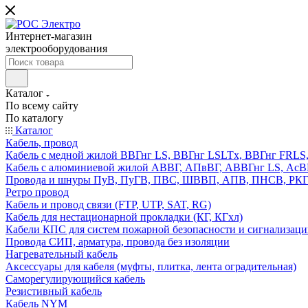
Интернет-магазин
электрооборудования
Каталог
По всему сайту
По каталогу
Каталог
Кабель, провод
Кабель с медной жилой ВВГнг LS, ВВГнг LSLTx, ВВГнг FR
Кабель с алюминиевой жилой АВВГ, АПвВГ, АВВГнг LS, Ас
Провода и шнуры ПуВ, ПуГВ, ПВС, ШВВП, АПВ, ПНСВ, РК
Ретро провод
Кабель и провод связи (FTP, UTP, SAT, RG)
Кабель для нестационарной прокладки (КГ, КГхл)
Кабели КПС для систем пожарной безопасности и сигнализац
Провода СИП, арматура, провода без изоляции
Нагревательный кабель
Аксессуары для кабеля (муфты, плитка, лента оградительная)
Саморегулирующийся кабель
Резистивный кабель
Кабель NYM