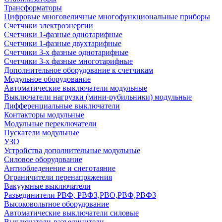
Трансформаторы
Цифровые многовеличные многофункциональные приборы
Счетчики электроэнергии
Счетчики 1-фазные однотарифные
Счетчики 1-фазные двухтарифные
Счетчики 3-х фазные однотарифные
Счетчики 3-х фазные многотарифные
Дополнительное оборудование к счетчикам
Модульное оборудование
Автоматические выключатели модульные
Выключатели нагрузки (мини-рубильники) модульные
Дифференциальные выключатели
Контакторы модульные
Модульные переключатели
Пускатели модульные
УЗО
Устройства дополнительные модульные
Силовое оборудование
Антиобледенение и снеготаяние
Ограничители перенапряжения
Вакуумные выключатели
Разъединители РВФ, РВФЗ,РВО,РВФ,РВФЗ
Высоковольтное оборудование
Автоматические выключатели cиловые
Выключатели-разъединители