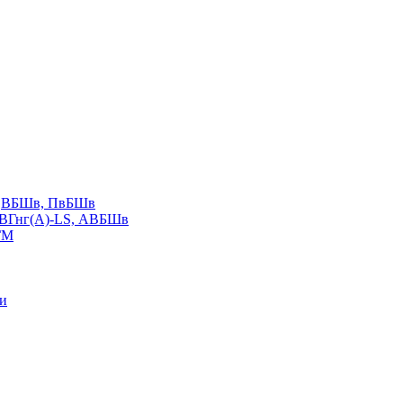
LS,ВБШв, ПвБШв
ВВГнг(А)-LS, АВБШв
ГМ
ии