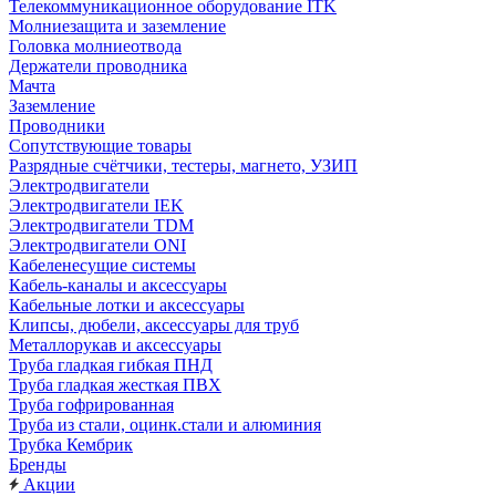
Телекоммуникационное оборудование ITK
Молниезащита и заземление
Головка молниеотвода
Держатели проводника
Мачта
Заземление
Проводники
Сопутствующие товары
Разрядные счётчики, тестеры, магнето, УЗИП
Электродвигатели
Электродвигатели IEK
Электродвигатели TDM
Электродвигатели ONI
Кабеленесущие системы
Кабель-каналы и аксессуары
Кабельные лотки и аксессуары
Клипсы, дюбели, аксессуары для труб
Металлорукав и аксессуары
Труба гладкая гибкая ПНД
Труба гладкая жесткая ПВХ
Труба гофрированная
Труба из стали, оцинк.стали и алюминия
Трубка Кембрик
Бренды
Акции