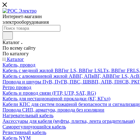
Интернет-магазин
электрооборудования
Каталог
По всему сайту
По каталогу
Каталог
Кабель, провод
Кабель с медной жилой ВВГнг LS, ВВГнг LSLTx, ВВГнг FR
Кабель с алюминиевой жилой АВВГ, АПвВГ, АВВГнг LS, Ас
Провода и шнуры ПуВ, ПуГВ, ПВС, ШВВП, АПВ, ПНСВ, РК
Ретро провод
Кабель и провод связи (FTP, UTP, SAT, RG)
Кабель для нестационарной прокладки (КГ, КГхл)
Кабели КПС для систем пожарной безопасности и сигнализац
Провода СИП, арматура, провода без изоляции
Нагревательный кабель
Аксессуары для кабеля (муфты, плитка, лента оградительная)
Саморегулирующийся кабель
Резистивный кабель
Кабель NYM