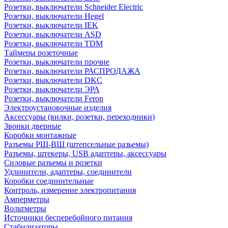
Розетки, выключатели Schneider Electric
Розетки, выключатели Hegel
Розетки, выключатели IEK
Розетки, выключатели ASD
Розетки, выключатели TDM
Таймеры розеточные
Розетки, выключатели прочие
Розетки, выключатели РАСПРОДАЖА
Розетки, выключатели DKC
Розетки, выключатели ЭРА
Розетки, выключатели Feron
Электроустановочные изделия
Аксессуары (вилки, розетки, переходники)
Звонки дверные
Коробки монтажные
Разъемы РШ-ВШ (штепсельные разьемы)
Разъемы, штекеры, USB адаптеры, аксессуары
Силовые разъемы и розетки
Удлинители, адаптеры, соединители
Коробки соединительные
Контроль, измерение электропитания
Амперметры
Вольтметры
Источники бесперебойного питания
Стабилизаторы