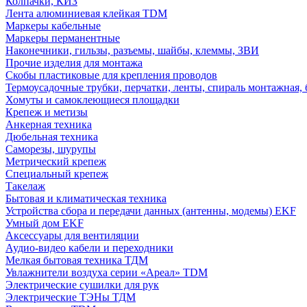
Колпачки, КИЗ
Лента алюминиевая клейкая TDM
Маркеры кабельные
Маркеры перманентные
Наконечники, гильзы, разъемы, шайбы, клеммы, ЗВИ
Прочие изделия для монтажа
Скобы пластиковые для крепления проводов
Термоусадочные трубки, перчатки, ленты, спираль монтажная, 
Хомуты и самоклеющиеся площадки
Крепеж и метизы
Анкерная техника
Дюбельная техника
Саморезы, шурупы
Метрический крепеж
Специальный крепеж
Такелаж
Бытовая и климатическая техника
Устройства сбора и передачи данных (антенны, модемы) EKF
Умный дом EKF
Аксессуары для вентиляции
Аудио-видео кабели и переходники
Мелкая бытовая техника ТДМ
Увлажнители воздуха серии «Ареал» TDM
Электрические сушилки для рук
Электрические ТЭНы ТДМ