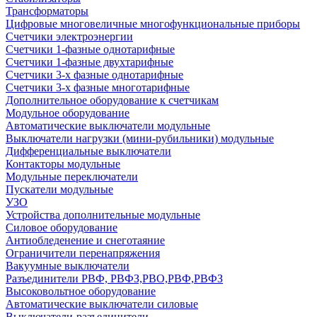
Трансформаторы
Цифровые многовеличные многофункциональные приборы
Счетчики электроэнергии
Счетчики 1-фазные однотарифные
Счетчики 1-фазные двухтарифные
Счетчики 3-х фазные однотарифные
Счетчики 3-х фазные многотарифные
Дополнительное оборудование к счетчикам
Модульное оборудование
Автоматические выключатели модульные
Выключатели нагрузки (мини-рубильники) модульные
Дифференциальные выключатели
Контакторы модульные
Модульные переключатели
Пускатели модульные
УЗО
Устройства дополнительные модульные
Силовое оборудование
Антиобледенение и снеготаяние
Ограничители перенапряжения
Вакуумные выключатели
Разъединители РВФ, РВФЗ,РВО,РВФ,РВФЗ
Высоковольтное оборудование
Автоматические выключатели cиловые
Выключатели-разъединители