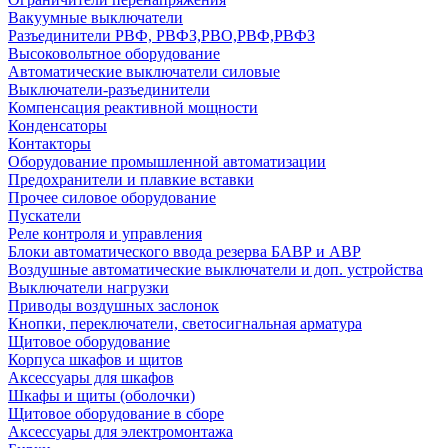
Вакуумные выключатели
Разъединители РВФ, РВФЗ,РВО,РВФ,РВФЗ
Высоковольтное оборудование
Автоматические выключатели cиловые
Выключатели-разъединители
Компенсация реактивной мощности
Конденсаторы
Контакторы
Оборудование промышленной автоматизации
Предохранители и плавкие вставки
Прочее силовое оборудование
Пускатели
Реле контроля и управления
Блоки автоматического ввода резерва БАВР и АВР
Воздушные автоматические выключатели и доп. устройства
Выключатели нагрузки
Приводы воздушных заслонок
Кнопки, переключатели, светосигнальная арматура
Щитовое оборудование
Корпуса шкафов и щитов
Аксессуары для шкафов
Шкафы и щиты (оболочки)
Щитовое оборудование в сборе
Аксессуары для электромонтажа