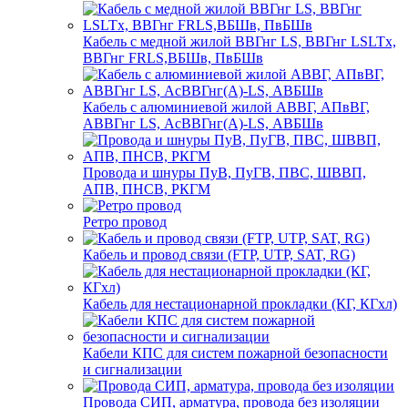
Кабель с медной жилой ВВГнг LS, ВВГнг LSLTx,
ВВГнг FRLS,ВБШв, ПвБШв
Кабель с алюминиевой жилой АВВГ, АПвВГ,
АВВГнг LS, АсВВГнг(А)-LS, АВБШв
Провода и шнуры ПуВ, ПуГВ, ПВС, ШВВП,
АПВ, ПНСВ, РКГМ
Ретро провод
Кабель и провод связи (FTP, UTP, SAT, RG)
Кабель для нестационарной прокладки (КГ, КГхл)
Кабели КПС для систем пожарной безопасности
и сигнализации
Провода СИП, арматура, провода без изоляции