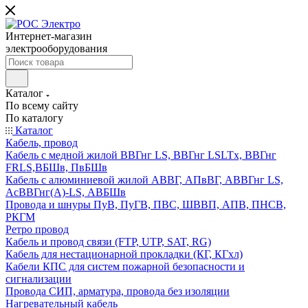
Интернет-магазин
электрооборудования
Каталог
По всему сайту
По каталогу
Каталог
Кабель, провод
Кабель с медной жилой ВВГнг LS, ВВГнг LSLTx, ВВГнг
FRLS,ВБШв, ПвБШв
Кабель с алюминиевой жилой АВВГ, АПвВГ, АВВГнг LS,
АсВВГнг(А)-LS, АВБШв
Провода и шнуры ПуВ, ПуГВ, ПВС, ШВВП, АПВ, ПНСВ,
РКГМ
Ретро провод
Кабель и провод связи (FTP, UTP, SAT, RG)
Кабель для нестационарной прокладки (КГ, КГхл)
Кабели КПС для систем пожарной безопасности и
сигнализации
Провода СИП, арматура, провода без изоляции
Нагревательный кабель