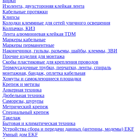
Бирки
Изолента, двухстороняя клейкая лента
Кабельные протяжки
Клипсы
Колодки клеммные для сетей уличного освещения
Колпачки, КИЗ
Лента алюминиевая клейкая TDM
Маркеры кабельные
Маркеры перманентные
Наконечники, гильзы, разъемы, шайбы, клеммы, ЗВИ
Прочие изделия для монтажа
Скобы пластиковые для крепления проводов
Термоусадочные трубки, перчатки, ленты, спираль
монтажная, бандаж, оплетка кабельная
Хомуты и самоклеющиеся площадки
Крепеж и метизы
Анкерная техника
Дюбельная техника
Саморезы, шурупы
Метрический крепеж
Специальный крепеж
Такелаж
Бытовая и климатическая техника
Устройства сбора и передачи данных (антенны, модемы) EKF
Умный дом EKF