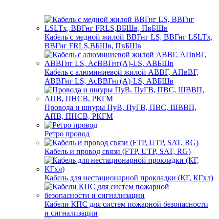
Кабель с медной жилой ВВГнг LS, ВВГнг LSLTx,
ВВГнг FRLS,ВБШв, ПвБШв
Кабель с алюминиевой жилой АВВГ, АПвВГ,
АВВГнг LS, АсВВГнг(А)-LS, АВБШв
Провода и шнуры ПуВ, ПуГВ, ПВС, ШВВП,
АПВ, ПНСВ, РКГМ
Ретро провод
Кабель и провод связи (FTP, UTP, SAT, RG)
Кабель для нестационарной прокладки (КГ, КГхл)
Кабели КПС для систем пожарной безопасности
и сигнализации