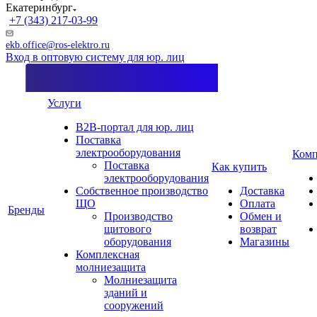
Екатеринбург
+7 (343) 217-03-99
ekb.office@ros-elektro.ru
Вход в оптовую систему для юр. лиц
Услуги
B2B-портал для юр. лиц
Поставка
электрооборудования
Комп
Поставка
Как купить
электрооборудования
Собственное производство
Доставка
ЩО
Оплата
Бренды
Производство
Обмен и
щитового
возврат
оборудования
Магазины
Комплексная
молниезащита
Молниезащита
зданий и
сооружений