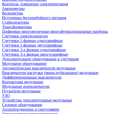
Контроль, измерение электропитания
Амперметры
Вольтметры
Источники бесперебойного питания
Стабилизаторы
Трансформаторы
Цифровые многовеличные многофункциональные приборы
Счетчики электроэнергии
Счетчики 1-фазные однотарифные
Счетчики 1-фазные двухтарифные
Счетчики 3-х фазные однотарифные
Счетчики 3-х фазные многотарифные
Дополнительное оборудование к счетчикам
Модульное оборудование
Автоматические выключатели модульные
Выключатели нагрузки (мини-рубильники) модульные
Дифференциальные выключатели
Контакторы модульные
Модульные переключатели
Пускатели модульные
УЗО
Устройства дополнительные модульные
Силовое оборудование
Антиобледенение и снеготаяние
Ограничители перенапряжения