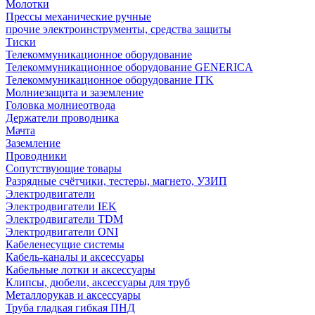
Молотки
Прессы механические ручные
прочие электроинструменты, средства защиты
Тиски
Телекоммуникационное оборудование
Телекоммуникационное оборудование GENERICA
Телекоммуникационное оборудование ITK
Молниезащита и заземление
Головка молниеотвода
Держатели проводника
Мачта
Заземление
Проводники
Сопутствующие товары
Разрядные счётчики, тестеры, магнето, УЗИП
Электродвигатели
Электродвигатели IEK
Электродвигатели TDM
Электродвигатели ONI
Кабеленесущие системы
Кабель-каналы и аксессуары
Кабельные лотки и аксессуары
Клипсы, дюбели, аксессуары для труб
Металлорукав и аксессуары
Труба гладкая гибкая ПНД