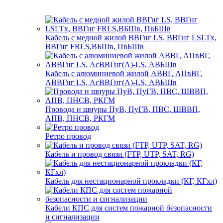
Кабель с медной жилой ВВГнг LS, ВВГнг LSLTx,
ВВГнг FRLS,ВБШв, ПвБШв
Кабель с алюминиевой жилой АВВГ, АПвВГ,
АВВГнг LS, АсВВГнг(А)-LS, АВБШв
Провода и шнуры ПуВ, ПуГВ, ПВС, ШВВП,
АПВ, ПНСВ, РКГМ
Ретро провод
Кабель и провод связи (FTP, UTP, SAT, RG)
Кабель для нестационарной прокладки (КГ, КГхл)
Кабели КПС для систем пожарной безопасности
и сигнализации