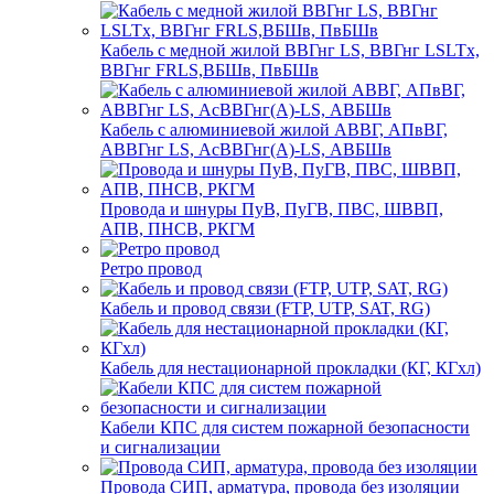
Кабель с медной жилой ВВГнг LS, ВВГнг LSLTx,
ВВГнг FRLS,ВБШв, ПвБШв
Кабель с алюминиевой жилой АВВГ, АПвВГ,
АВВГнг LS, АсВВГнг(А)-LS, АВБШв
Провода и шнуры ПуВ, ПуГВ, ПВС, ШВВП,
АПВ, ПНСВ, РКГМ
Ретро провод
Кабель и провод связи (FTP, UTP, SAT, RG)
Кабель для нестационарной прокладки (КГ, КГхл)
Кабели КПС для систем пожарной безопасности
и сигнализации
Провода СИП, арматура, провода без изоляции