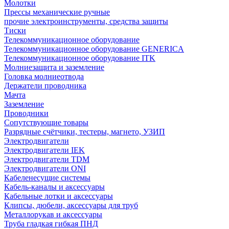
Молотки
Прессы механические ручные
прочие электроинструменты, средства защиты
Тиски
Телекоммуникационное оборудование
Телекоммуникационное оборудование GENERICA
Телекоммуникационное оборудование ITK
Молниезащита и заземление
Головка молниеотвода
Держатели проводника
Мачта
Заземление
Проводники
Сопутствующие товары
Разрядные счётчики, тестеры, магнето, УЗИП
Электродвигатели
Электродвигатели IEK
Электродвигатели TDM
Электродвигатели ONI
Кабеленесущие системы
Кабель-каналы и аксессуары
Кабельные лотки и аксессуары
Клипсы, дюбели, аксессуары для труб
Металлорукав и аксессуары
Труба гладкая гибкая ПНД