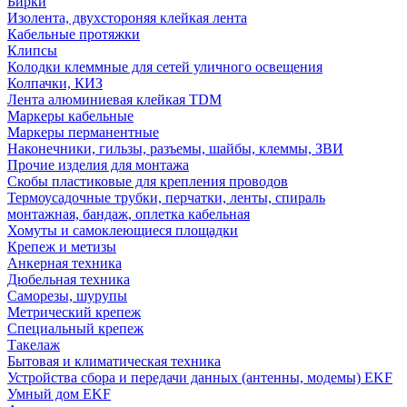
Бирки
Изолента, двухстороняя клейкая лента
Кабельные протяжки
Клипсы
Колодки клеммные для сетей уличного освещения
Колпачки, КИЗ
Лента алюминиевая клейкая TDM
Маркеры кабельные
Маркеры перманентные
Наконечники, гильзы, разъемы, шайбы, клеммы, ЗВИ
Прочие изделия для монтажа
Скобы пластиковые для крепления проводов
Термоусадочные трубки, перчатки, ленты, спираль
монтажная, бандаж, оплетка кабельная
Хомуты и самоклеющиеся площадки
Крепеж и метизы
Анкерная техника
Дюбельная техника
Саморезы, шурупы
Метрический крепеж
Специальный крепеж
Такелаж
Бытовая и климатическая техника
Устройства сбора и передачи данных (антенны, модемы) EKF
Умный дом EKF