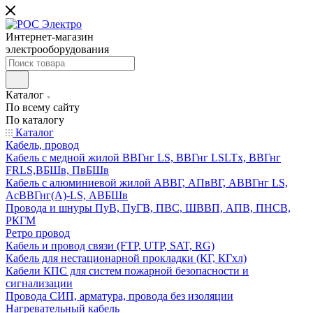
Интернет-магазин
электрооборудования
Каталог
По всему сайту
По каталогу
Каталог
Кабель, провод
Кабель с медной жилой ВВГнг LS, ВВГнг LSLTx, ВВГнг
FRLS,ВБШв, ПвБШв
Кабель с алюминиевой жилой АВВГ, АПвВГ, АВВГнг LS,
АсВВГнг(А)-LS, АВБШв
Провода и шнуры ПуВ, ПуГВ, ПВС, ШВВП, АПВ, ПНСВ,
РКГМ
Ретро провод
Кабель и провод связи (FTP, UTP, SAT, RG)
Кабель для нестационарной прокладки (КГ, КГхл)
Кабели КПС для систем пожарной безопасности и
сигнализации
Провода СИП, арматура, провода без изоляции
Нагревательный кабель