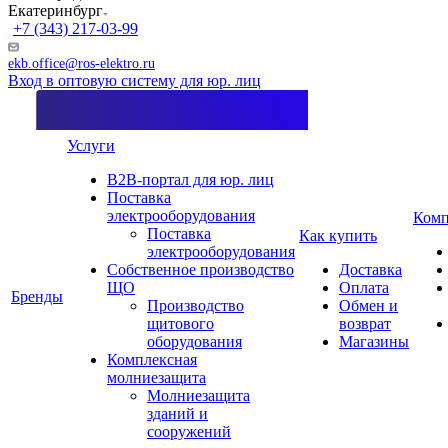
Екатеринбург
+7 (343) 217-03-99
ekb.office@ros-elektro.ru
Вход в оптовую систему для юр. лиц
Услуги
B2B-портал для юр. лиц
Поставка
электрооборудования
Комп
Поставка
Как купить
электрооборудования
Собственное производство
Доставка
ЩО
Оплата
Бренды
Производство
Обмен и
щитового
возврат
оборудования
Магазины
Комплексная
молниезащита
Молниезащита
зданий и
сооружений