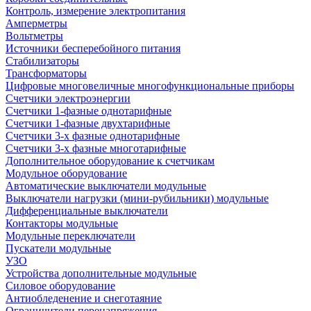
Контроль, измерение электропитания
Амперметры
Вольтметры
Источники бесперебойного питания
Стабилизаторы
Трансформаторы
Цифровые многовеличные многофункциональные приборы
Счетчики электроэнергии
Счетчики 1-фазные однотарифные
Счетчики 1-фазные двухтарифные
Счетчики 3-х фазные однотарифные
Счетчики 3-х фазные многотарифные
Дополнительное оборудование к счетчикам
Модульное оборудование
Автоматические выключатели модульные
Выключатели нагрузки (мини-рубильники) модульные
Дифференциальные выключатели
Контакторы модульные
Модульные переключатели
Пускатели модульные
УЗО
Устройства дополнительные модульные
Силовое оборудование
Антиобледенение и снеготаяние
Ограничители перенапряжения