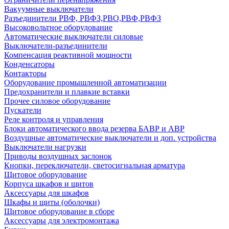
Вакуумные выключатели
Разъединители РВФ, РВФЗ,РВО,РВФ,РВФЗ
Высоковольтное оборудование
Автоматические выключатели cиловые
Выключатели-разъединители
Компенсация реактивной мощности
Конденсаторы
Контакторы
Оборудование промышленной автоматизации
Предохранители и плавкие вставки
Прочее силовое оборудование
Пускатели
Реле контроля и управления
Блоки автоматического ввода резерва БАВР и АВР
Воздушные автоматические выключатели и доп. устройства
Выключатели нагрузки
Приводы воздушных заслонок
Кнопки, переключатели, светосигнальная арматура
Щитовое оборудование
Корпуса шкафов и щитов
Аксессуары для шкафов
Шкафы и щиты (оболочки)
Щитовое оборудование в сборе
Аксессуары для электромонтажа