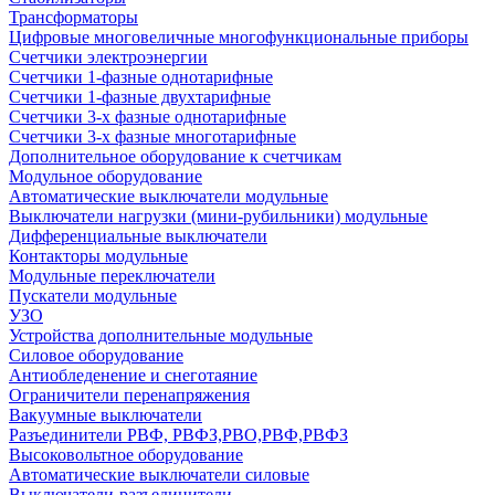
Трансформаторы
Цифровые многовеличные многофункциональные приборы
Счетчики электроэнергии
Счетчики 1-фазные однотарифные
Счетчики 1-фазные двухтарифные
Счетчики 3-х фазные однотарифные
Счетчики 3-х фазные многотарифные
Дополнительное оборудование к счетчикам
Модульное оборудование
Автоматические выключатели модульные
Выключатели нагрузки (мини-рубильники) модульные
Дифференциальные выключатели
Контакторы модульные
Модульные переключатели
Пускатели модульные
УЗО
Устройства дополнительные модульные
Силовое оборудование
Антиобледенение и снеготаяние
Ограничители перенапряжения
Вакуумные выключатели
Разъединители РВФ, РВФЗ,РВО,РВФ,РВФЗ
Высоковольтное оборудование
Автоматические выключатели cиловые
Выключатели-разъединители