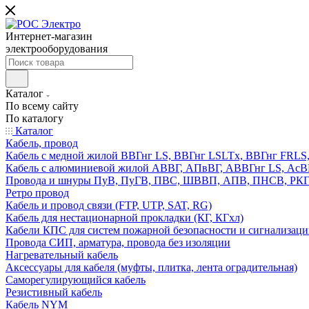
Интернет-магазин
электрооборудования
Каталог
По всему сайту
По каталогу
Каталог
Кабель, провод
Кабель с медной жилой ВВГнг LS, ВВГнг LSLTx, ВВГнг FR
Кабель с алюминиевой жилой АВВГ, АПвВГ, АВВГнг LS, Ас
Провода и шнуры ПуВ, ПуГВ, ПВС, ШВВП, АПВ, ПНСВ, РК
Ретро провод
Кабель и провод связи (FTP, UTP, SAT, RG)
Кабель для нестационарной прокладки (КГ, КГхл)
Кабели КПС для систем пожарной безопасности и сигнализац
Провода СИП, арматура, провода без изоляции
Нагревательный кабель
Аксессуары для кабеля (муфты, плитка, лента оградительная)
Саморегулирующийся кабель
Резистивный кабель
Кабель NYM