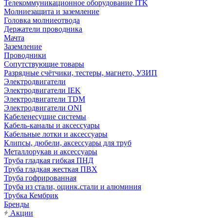
Телекоммуникационное оборудование ITK
Молниезащита и заземление
Головка молниеотвода
Держатели проводника
Мачта
Заземление
Проводники
Сопутствующие товары
Разрядные счётчики, тестеры, магнето, УЗИП
Электродвигатели
Электродвигатели IEK
Электродвигатели TDM
Электродвигатели ONI
Кабеленесущие системы
Кабель-каналы и аксессуары
Кабельные лотки и аксессуары
Клипсы, дюбели, аксессуары для труб
Металлорукав и аксессуары
Труба гладкая гибкая ПНД
Труба гладкая жесткая ПВХ
Труба гофрированная
Труба из стали, оцинк.стали и алюминия
Трубка Кембрик
Бренды
Акции