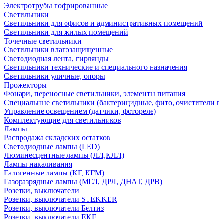
Электротрубы гофрированные
Светильники
Светильники для офисов и административных помещений
Светильники для жилых помещений
Точечные светильники
Светильники влагозащищенные
Светодиодная лента, гирлянды
Светильники технические и специального назначения
Светильники уличные, опоры
Прожекторы
Фонари, переносные светильники, элементы питания
Специальные светильники (бактерицидные, фито, очистители в
Управление освещением (датчики, фотореле)
Комплектующие для светильников
Лампы
Распродажа складских остатков
Светодиодные лампы (LED)
Люминесцентные лампы (ЛЛ,КЛЛ)
Лампы накаливания
Галогенные лампы (КГ, КГМ)
Газоразрядные лампы (МГЛ, ДРЛ, ДНАТ, ДРВ)
Розетки, выключатели
Розетки, выключатели STEKKER
Розетки, выключатели Белтиз
Розетки, выключатели EKF