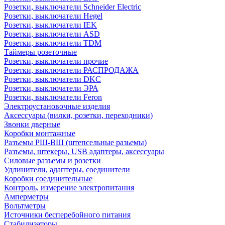
Розетки, выключатели Schneider Electric
Розетки, выключатели Hegel
Розетки, выключатели IEK
Розетки, выключатели ASD
Розетки, выключатели TDM
Таймеры розеточные
Розетки, выключатели прочие
Розетки, выключатели РАСПРОДАЖА
Розетки, выключатели DKC
Розетки, выключатели ЭРА
Розетки, выключатели Feron
Электроустановочные изделия
Аксессуары (вилки, розетки, переходники)
Звонки дверные
Коробки монтажные
Разъемы РШ-ВШ (штепсельные разьемы)
Разъемы, штекеры, USB адаптеры, аксессуары
Силовые разъемы и розетки
Удлинители, адаптеры, соединители
Коробки соединительные
Контроль, измерение электропитания
Амперметры
Вольтметры
Источники бесперебойного питания
Стабилизаторы