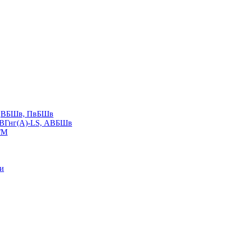
LS,ВБШв, ПвБШв
ВВГнг(А)-LS, АВБШв
ГМ
ии