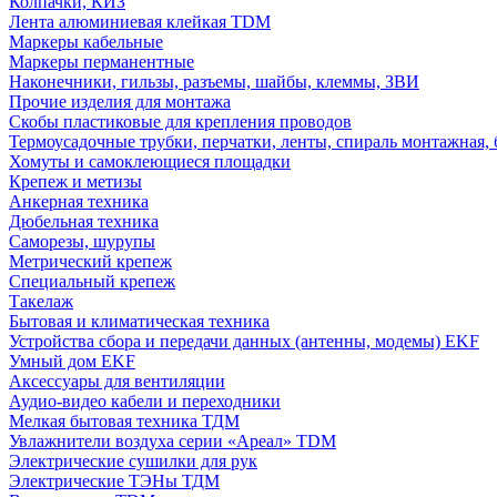
Колпачки, КИЗ
Лента алюминиевая клейкая TDM
Маркеры кабельные
Маркеры перманентные
Наконечники, гильзы, разъемы, шайбы, клеммы, ЗВИ
Прочие изделия для монтажа
Скобы пластиковые для крепления проводов
Термоусадочные трубки, перчатки, ленты, спираль монтажная, 
Хомуты и самоклеющиеся площадки
Крепеж и метизы
Анкерная техника
Дюбельная техника
Саморезы, шурупы
Метрический крепеж
Специальный крепеж
Такелаж
Бытовая и климатическая техника
Устройства сбора и передачи данных (антенны, модемы) EKF
Умный дом EKF
Аксессуары для вентиляции
Аудио-видео кабели и переходники
Мелкая бытовая техника ТДМ
Увлажнители воздуха серии «Ареал» TDM
Электрические сушилки для рук
Электрические ТЭНы ТДМ