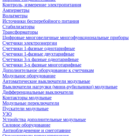
Контроль, измерение электропитания
Амперметры
Вольтметры
Источники бесперебойного питания
Стабилизаторы
Трансформаторы
Цифровые многовеличные многофункциональные приборы
Счетчики электроэнергии
Счетчики 1-фазные однотарифные
Счетчики 1-фазные двухтарифные
Счетчики 3-х фазные однотарифные
Счетчики 3-х фазные многотарифные
Дополнительное оборудование к счетчикам
Модульное оборудование
Автоматические выключатели модульные
Выключатели нагрузки (мини-рубильники) модульные
Дифференциальные выключатели
Контакторы модульные
Модульные переключатели
Пускатели модульные
УЗО
Устройства дополнительные модульные
Силовое оборудование
Антиобледенение и снеготаяние
Ограничители перенапряжения