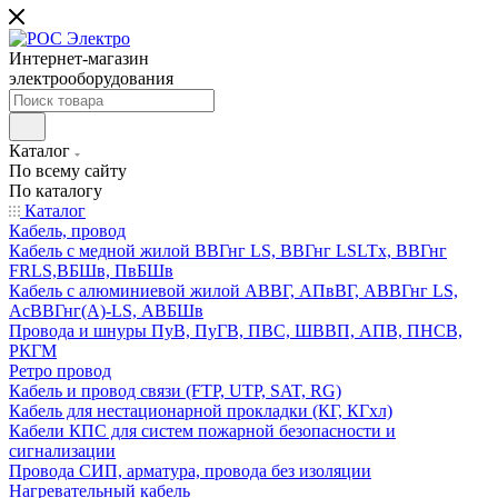
Интернет-магазин
электрооборудования
Каталог
По всему сайту
По каталогу
Каталог
Кабель, провод
Кабель с медной жилой ВВГнг LS, ВВГнг LSLTx, ВВГнг
FRLS,ВБШв, ПвБШв
Кабель с алюминиевой жилой АВВГ, АПвВГ, АВВГнг LS,
АсВВГнг(А)-LS, АВБШв
Провода и шнуры ПуВ, ПуГВ, ПВС, ШВВП, АПВ, ПНСВ,
РКГМ
Ретро провод
Кабель и провод связи (FTP, UTP, SAT, RG)
Кабель для нестационарной прокладки (КГ, КГхл)
Кабели КПС для систем пожарной безопасности и
сигнализации
Провода СИП, арматура, провода без изоляции
Нагревательный кабель