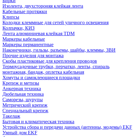
Бирки
Изолента, двухстороняя клейкая лента
Кабельные протяжки
Клипсы
Колодки клеммные для сетей уличного освещения
Колпачки, КИЗ
Лента алюминиевая клейкая TDM
Маркеры кабельные
Маркеры перманентные
Наконечники, гильзы, разъемы, шайбы, клеммы, ЗВИ
Прочие изделия для монтажа
Скобы пластиковые для крепления проводов
Термоусадочные трубки, перчатки, ленты, спираль
монтажная, бандаж, оплетка кабельная
Хомуты и самоклеющиеся площадки
Крепеж и метизы
Анкерная техника
Дюбельная техника
Саморезы, шурупы
Метрический крепеж
Специальный крепеж
Такелаж
Бытовая и климатическая техника
Устройства сбора и передачи данных (антенны, модемы) EKF
Умный дом EKF