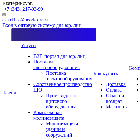
Екатеринбург
+7 (343) 217-03-99
ekb.office@ros-elektro.ru
Вход в оптовую систему для юр. лиц
Услуги
B2B-портал для юр. лиц
Поставка
электрооборудования
Комп
Поставка
Как купить
электрооборудования
Собственное производство
Доставка
ЩО
Оплата
Бренды
Производство
Обмен и
щитового
возврат
оборудования
Магазины
Комплексная
молниезащита
Молниезащита
зданий и
сооружений