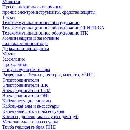
Молотки
Прессы механические ручные
прочие электроинструменты, средства защиты
Тиски
Телекоммуникационное оборудование
Телекоммуникационное оборудование GENERICA
Телекоммуникационное оборудование ITK
Молниезащита и заземление
Головка молниеотвода
Держатели проводника
Мачта
Заземление
Проводники
Сопутствующие товары
Разрядные счётчики, тестеры, магнето, УЗИП
Электродвигатели
Электродвигатели IEK
Электродвигатели TDM
Электродвигатели ONI
Кабеленесущие системы
Кабель-каналы и аксессуары
Кабельные лотки и аксессуары
Клипсы, дюбели, аксессуары для труб
Металлорукав и аксессуары
Труба гладкая гибкая ПНД