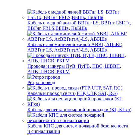
Кабель с медной жилой ВВГнг LS, ВВГнг LSLTx,
ВВГнг FRLS,ВБШв, ПвБШв
Кабель с алюминиевой жилой АВВГ, АПвВГ,
АВВГнг LS, АсВВГнг(А)-LS, АВБШв
Провода и шнуры ПуВ, ПуГВ, ПВС, ШВВП,
АПВ, ПНСВ, РКГМ
Ретро провод
Кабель и провод связи (FTP, UTP, SAT, RG)
Кабель для нестационарной прокладки (КГ, КГхл)
Кабели КПС для систем пожарной безопасности
и сигнализации