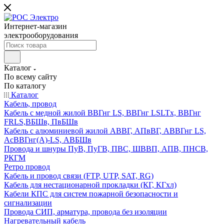
Интернет-магазин
электрооборудования
Каталог
По всему сайту
По каталогу
Каталог
Кабель, провод
Кабель с медной жилой ВВГнг LS, ВВГнг LSLTx, ВВГнг
FRLS,ВБШв, ПвБШв
Кабель с алюминиевой жилой АВВГ, АПвВГ, АВВГнг LS,
АсВВГнг(А)-LS, АВБШв
Провода и шнуры ПуВ, ПуГВ, ПВС, ШВВП, АПВ, ПНСВ,
РКГМ
Ретро провод
Кабель и провод связи (FTP, UTP, SAT, RG)
Кабель для нестационарной прокладки (КГ, КГхл)
Кабели КПС для систем пожарной безопасности и
сигнализации
Провода СИП, арматура, провода без изоляции
Нагревательный кабель