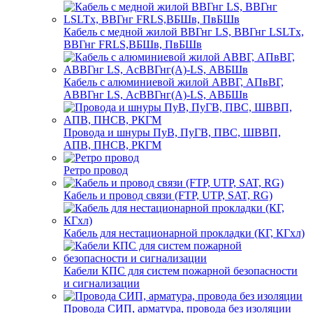
Кабель с медной жилой ВВГнг LS, ВВГнг LSLTx,
ВВГнг FRLS,ВБШв, ПвБШв
Кабель с алюминиевой жилой АВВГ, АПвВГ,
АВВГнг LS, АсВВГнг(А)-LS, АВБШв
Провода и шнуры ПуВ, ПуГВ, ПВС, ШВВП,
АПВ, ПНСВ, РКГМ
Ретро провод
Кабель и провод связи (FTP, UTP, SAT, RG)
Кабель для нестационарной прокладки (КГ, КГхл)
Кабели КПС для систем пожарной безопасности
и сигнализации
Провода СИП, арматура, провода без изоляции