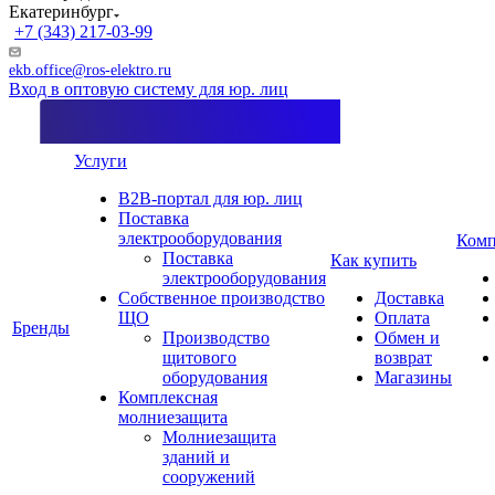
Екатеринбург
+7 (343) 217-03-99
ekb.office@ros-elektro.ru
Вход в оптовую систему для юр. лиц
Услуги
B2B-портал для юр. лиц
Поставка
электрооборудования
Комп
Поставка
Как купить
электрооборудования
Собственное производство
Доставка
ЩО
Оплата
Бренды
Производство
Обмен и
щитового
возврат
оборудования
Магазины
Комплексная
молниезащита
Молниезащита
зданий и
сооружений