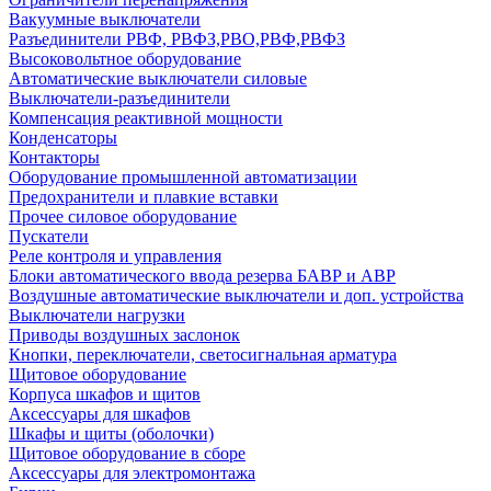
Вакуумные выключатели
Разъединители РВФ, РВФЗ,РВО,РВФ,РВФЗ
Высоковольтное оборудование
Автоматические выключатели cиловые
Выключатели-разъединители
Компенсация реактивной мощности
Конденсаторы
Контакторы
Оборудование промышленной автоматизации
Предохранители и плавкие вставки
Прочее силовое оборудование
Пускатели
Реле контроля и управления
Блоки автоматического ввода резерва БАВР и АВР
Воздушные автоматические выключатели и доп. устройства
Выключатели нагрузки
Приводы воздушных заслонок
Кнопки, переключатели, светосигнальная арматура
Щитовое оборудование
Корпуса шкафов и щитов
Аксессуары для шкафов
Шкафы и щиты (оболочки)
Щитовое оборудование в сборе
Аксессуары для электромонтажа