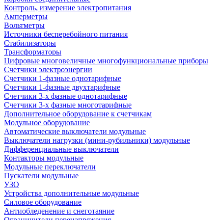
Контроль, измерение электропитания
Амперметры
Вольтметры
Источники бесперебойного питания
Стабилизаторы
Трансформаторы
Цифровые многовеличные многофункциональные приборы
Счетчики электроэнергии
Счетчики 1-фазные однотарифные
Счетчики 1-фазные двухтарифные
Счетчики 3-х фазные однотарифные
Счетчики 3-х фазные многотарифные
Дополнительное оборудование к счетчикам
Модульное оборудование
Автоматические выключатели модульные
Выключатели нагрузки (мини-рубильники) модульные
Дифференциальные выключатели
Контакторы модульные
Модульные переключатели
Пускатели модульные
УЗО
Устройства дополнительные модульные
Силовое оборудование
Антиобледенение и снеготаяние
Ограничители перенапряжения