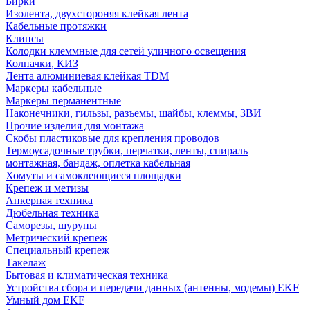
Бирки
Изолента, двухстороняя клейкая лента
Кабельные протяжки
Клипсы
Колодки клеммные для сетей уличного освещения
Колпачки, КИЗ
Лента алюминиевая клейкая TDM
Маркеры кабельные
Маркеры перманентные
Наконечники, гильзы, разъемы, шайбы, клеммы, ЗВИ
Прочие изделия для монтажа
Скобы пластиковые для крепления проводов
Термоусадочные трубки, перчатки, ленты, спираль
монтажная, бандаж, оплетка кабельная
Хомуты и самоклеющиеся площадки
Крепеж и метизы
Анкерная техника
Дюбельная техника
Саморезы, шурупы
Метрический крепеж
Специальный крепеж
Такелаж
Бытовая и климатическая техника
Устройства сбора и передачи данных (антенны, модемы) EKF
Умный дом EKF