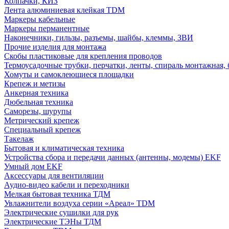
Колпачки, КИЗ
Лента алюминиевая клейкая TDM
Маркеры кабельные
Маркеры перманентные
Наконечники, гильзы, разъемы, шайбы, клеммы, ЗВИ
Прочие изделия для монтажа
Скобы пластиковые для крепления проводов
Термоусадочные трубки, перчатки, ленты, спираль монтажная, 
Хомуты и самоклеющиеся площадки
Крепеж и метизы
Анкерная техника
Дюбельная техника
Саморезы, шурупы
Метрический крепеж
Специальный крепеж
Такелаж
Бытовая и климатическая техника
Устройства сбора и передачи данных (антенны, модемы) EKF
Умный дом EKF
Аксессуары для вентиляции
Аудио-видео кабели и переходники
Мелкая бытовая техника ТДМ
Увлажнители воздуха серии «Ареал» TDM
Электрические сушилки для рук
Электрические ТЭНы ТДМ