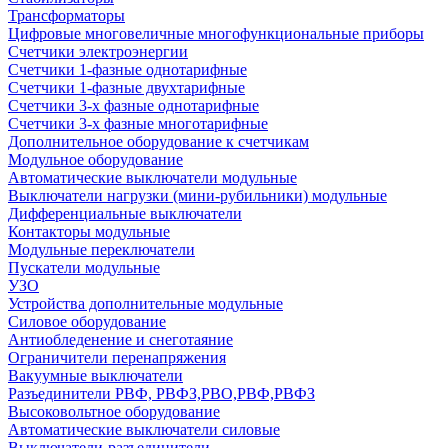
Трансформаторы
Цифровые многовеличные многофункциональные приборы
Счетчики электроэнергии
Счетчики 1-фазные однотарифные
Счетчики 1-фазные двухтарифные
Счетчики 3-х фазные однотарифные
Счетчики 3-х фазные многотарифные
Дополнительное оборудование к счетчикам
Модульное оборудование
Автоматические выключатели модульные
Выключатели нагрузки (мини-рубильники) модульные
Дифференциальные выключатели
Контакторы модульные
Модульные переключатели
Пускатели модульные
УЗО
Устройства дополнительные модульные
Силовое оборудование
Антиобледенение и снеготаяние
Ограничители перенапряжения
Вакуумные выключатели
Разъединители РВФ, РВФЗ,РВО,РВФ,РВФЗ
Высоковольтное оборудование
Автоматические выключатели cиловые
Выключатели-разъединители