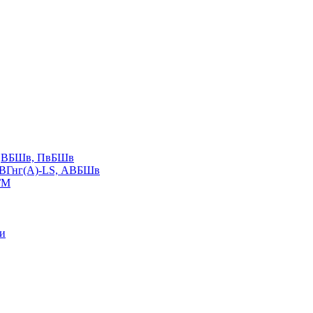
LS,ВБШв, ПвБШв
ВВГнг(А)-LS, АВБШв
ГМ
ии