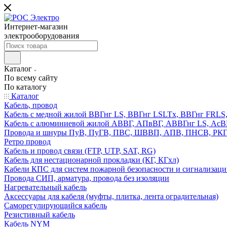
Интернет-магазин
электрооборудования
Каталог
По всему сайту
По каталогу
Каталог
Кабель, провод
Кабель с медной жилой ВВГнг LS, ВВГнг LSLTx, ВВГнг FR
Кабель с алюминиевой жилой АВВГ, АПвВГ, АВВГнг LS, Ас
Провода и шнуры ПуВ, ПуГВ, ПВС, ШВВП, АПВ, ПНСВ, РК
Ретро провод
Кабель и провод связи (FTP, UTP, SAT, RG)
Кабель для нестационарной прокладки (КГ, КГхл)
Кабели КПС для систем пожарной безопасности и сигнализац
Провода СИП, арматура, провода без изоляции
Нагревательный кабель
Аксессуары для кабеля (муфты, плитка, лента оградительная)
Саморегулирующийся кабель
Резистивный кабель
Кабель NYM