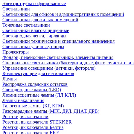
Электротрубы гофрированные
Светильники
Светильники для офисов и административных помещений
Светильники для жилых помещений
Точечные светильники
Светильники влагозащищенные
Светодиодная лента, гирлянды
Светильники технические и специального назначения
Светильники уличные, опоры
Прожекторы
Фонари, переносные светильники, элементы питания
Специальные светильники (бактерицидные, фито, очистители в
Управление освещением (датчики, фотореле)
Комплектующие для светильников
Лампы
Распродажа складских остатков
Светодиодные лампы (LED)
Люминесцентные лампы (ЛЛ,КЛЛ)
Лампы накаливания
Галогенные лампы (КГ, КГМ)
Газоразрядные лампы (МГЛ, ДРЛ, ДНАТ, ДРВ)
Розетки, выключатели
Розетки, выключатели STEKKER
Розетки, выключатели Белтиз
Розетки, выключатели EKF