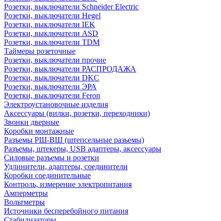
Розетки, выключатели Schneider Electric
Розетки, выключатели Hegel
Розетки, выключатели IEK
Розетки, выключатели ASD
Розетки, выключатели TDM
Таймеры розеточные
Розетки, выключатели прочие
Розетки, выключатели РАСПРОДАЖА
Розетки, выключатели DKC
Розетки, выключатели ЭРА
Розетки, выключатели Feron
Электроустановочные изделия
Аксессуары (вилки, розетки, переходники)
Звонки дверные
Коробки монтажные
Разъемы РШ-ВШ (штепсельные разьемы)
Разъемы, штекеры, USB адаптеры, аксессуары
Силовые разъемы и розетки
Удлинители, адаптеры, соединители
Коробки соединительные
Контроль, измерение электропитания
Амперметры
Вольтметры
Источники бесперебойного питания
Стабилизаторы