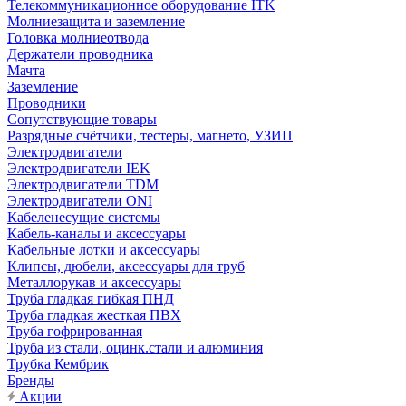
Телекоммуникационное оборудование ITK
Молниезащита и заземление
Головка молниеотвода
Держатели проводника
Мачта
Заземление
Проводники
Сопутствующие товары
Разрядные счётчики, тестеры, магнето, УЗИП
Электродвигатели
Электродвигатели IEK
Электродвигатели TDM
Электродвигатели ONI
Кабеленесущие системы
Кабель-каналы и аксессуары
Кабельные лотки и аксессуары
Клипсы, дюбели, аксессуары для труб
Металлорукав и аксессуары
Труба гладкая гибкая ПНД
Труба гладкая жесткая ПВХ
Труба гофрированная
Труба из стали, оцинк.стали и алюминия
Трубка Кембрик
Бренды
Акции