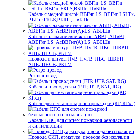
Кабель с медной жилой ВВГнг LS, ВВГнг LSLTx,
ВВГнг FRLS,ВБШв, ПвБШв
Кабель с алюминиевой жилой АВВГ, АПвВГ,
АВВГнг LS, АсВВГнг(А)-LS, АВБШв
Провода и шнуры ПуВ, ПуГВ, ПВС, ШВВП,
АПВ, ПНСВ, РКГМ
Ретро провод
Кабель и провод связи (FTP, UTP, SAT, RG)
Кабель для нестационарной прокладки (КГ, КГхл)
Кабели КПС для систем пожарной безопасности
и сигнализации
Провода СИП, арматура, провода без изоляции