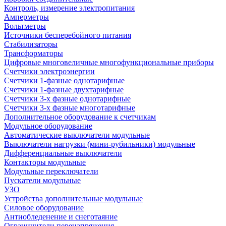
Контроль, измерение электропитания
Амперметры
Вольтметры
Источники бесперебойного питания
Стабилизаторы
Трансформаторы
Цифровые многовеличные многофункциональные приборы
Счетчики электроэнергии
Счетчики 1-фазные однотарифные
Счетчики 1-фазные двухтарифные
Счетчики 3-х фазные однотарифные
Счетчики 3-х фазные многотарифные
Дополнительное оборудование к счетчикам
Модульное оборудование
Автоматические выключатели модульные
Выключатели нагрузки (мини-рубильники) модульные
Дифференциальные выключатели
Контакторы модульные
Модульные переключатели
Пускатели модульные
УЗО
Устройства дополнительные модульные
Силовое оборудование
Антиобледенение и снеготаяние
Ограничители перенапряжения