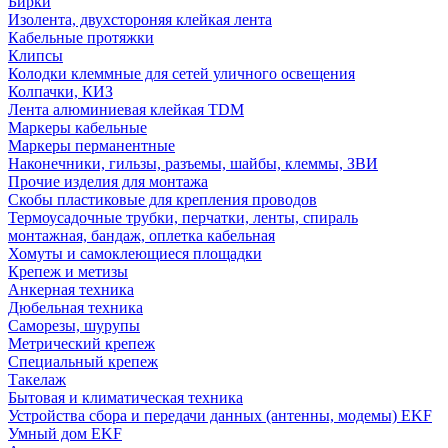
Бирки
Изолента, двухстороняя клейкая лента
Кабельные протяжки
Клипсы
Колодки клеммные для сетей уличного освещения
Колпачки, КИЗ
Лента алюминиевая клейкая TDM
Маркеры кабельные
Маркеры перманентные
Наконечники, гильзы, разъемы, шайбы, клеммы, ЗВИ
Прочие изделия для монтажа
Скобы пластиковые для крепления проводов
Термоусадочные трубки, перчатки, ленты, спираль
монтажная, бандаж, оплетка кабельная
Хомуты и самоклеющиеся площадки
Крепеж и метизы
Анкерная техника
Дюбельная техника
Саморезы, шурупы
Метрический крепеж
Специальный крепеж
Такелаж
Бытовая и климатическая техника
Устройства сбора и передачи данных (антенны, модемы) EKF
Умный дом EKF