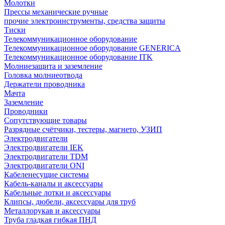
Молотки
Прессы механические ручные
прочие электроинструменты, средства защиты
Тиски
Телекоммуникационное оборудование
Телекоммуникационное оборудование GENERICA
Телекоммуникационное оборудование ITK
Молниезащита и заземление
Головка молниеотвода
Держатели проводника
Мачта
Заземление
Проводники
Сопутствующие товары
Разрядные счётчики, тестеры, магнето, УЗИП
Электродвигатели
Электродвигатели IEK
Электродвигатели TDM
Электродвигатели ONI
Кабеленесущие системы
Кабель-каналы и аксессуары
Кабельные лотки и аксессуары
Клипсы, дюбели, аксессуары для труб
Металлорукав и аксессуары
Труба гладкая гибкая ПНД