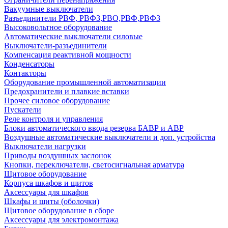
Вакуумные выключатели
Разъединители РВФ, РВФЗ,РВО,РВФ,РВФЗ
Высоковольтное оборудование
Автоматические выключатели cиловые
Выключатели-разъединители
Компенсация реактивной мощности
Конденсаторы
Контакторы
Оборудование промышленной автоматизации
Предохранители и плавкие вставки
Прочее силовое оборудование
Пускатели
Реле контроля и управления
Блоки автоматического ввода резерва БАВР и АВР
Воздушные автоматические выключатели и доп. устройства
Выключатели нагрузки
Приводы воздушных заслонок
Кнопки, переключатели, светосигнальная арматура
Щитовое оборудование
Корпуса шкафов и щитов
Аксессуары для шкафов
Шкафы и щиты (оболочки)
Щитовое оборудование в сборе
Аксессуары для электромонтажа