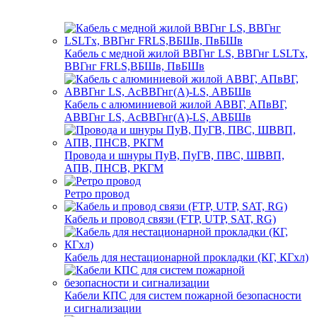
Кабель с медной жилой ВВГнг LS, ВВГнг LSLTx,
ВВГнг FRLS,ВБШв, ПвБШв
Кабель с алюминиевой жилой АВВГ, АПвВГ,
АВВГнг LS, АсВВГнг(А)-LS, АВБШв
Провода и шнуры ПуВ, ПуГВ, ПВС, ШВВП,
АПВ, ПНСВ, РКГМ
Ретро провод
Кабель и провод связи (FTP, UTP, SAT, RG)
Кабель для нестационарной прокладки (КГ, КГхл)
Кабели КПС для систем пожарной безопасности
и сигнализации