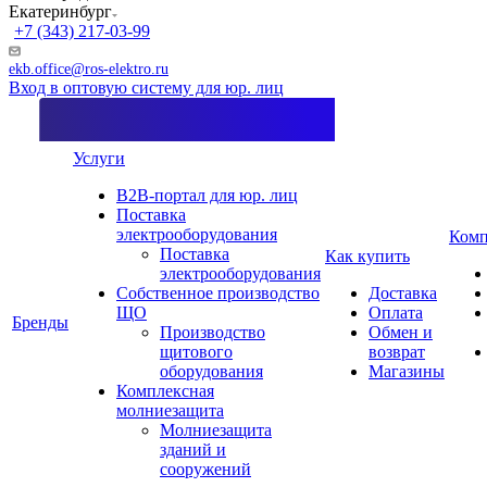
Екатеринбург
+7 (343) 217-03-99
ekb.office@ros-elektro.ru
Вход в оптовую систему для юр. лиц
Услуги
B2B-портал для юр. лиц
Поставка
электрооборудования
Комп
Поставка
Как купить
электрооборудования
Собственное производство
Доставка
ЩО
Оплата
Бренды
Производство
Обмен и
щитового
возврат
оборудования
Магазины
Комплексная
молниезащита
Молниезащита
зданий и
сооружений