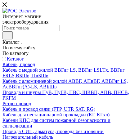
Интернет-магазин
электрооборудования
Каталог
По всему сайту
По каталогу
Каталог
Кабель, провод
Кабель с медной жилой ВВГнг LS, ВВГнг LSLTx, ВВГнг
FRLS,ВБШв, ПвБШв
Кабель с алюминиевой жилой АВВГ, АПвВГ, АВВГнг LS,
АсВВГнг(А)-LS, АВБШв
Провода и шнуры ПуВ, ПуГВ, ПВС, ШВВП, АПВ, ПНСВ,
РКГМ
Ретро провод
Кабель и провод связи (FTP, UTP, SAT, RG)
Кабель для нестационарной прокладки (КГ, КГхл)
Кабели КПС для систем пожарной безопасности и
сигнализации
Провода СИП, арматура, провода без изоляции
Нагревательный кабель