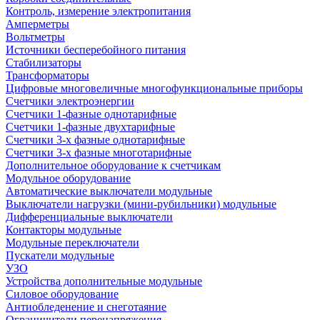
Контроль, измерение электропитания
Амперметры
Вольтметры
Источники бесперебойного питания
Стабилизаторы
Трансформаторы
Цифровые многовеличные многофункциональные приборы
Счетчики электроэнергии
Счетчики 1-фазные однотарифные
Счетчики 1-фазные двухтарифные
Счетчики 3-х фазные однотарифные
Счетчики 3-х фазные многотарифные
Дополнительное оборудование к счетчикам
Модульное оборудование
Автоматические выключатели модульные
Выключатели нагрузки (мини-рубильники) модульные
Дифференциальные выключатели
Контакторы модульные
Модульные переключатели
Пускатели модульные
УЗО
Устройства дополнительные модульные
Силовое оборудование
Антиобледенение и снеготаяние
Ограничители перенапряжения