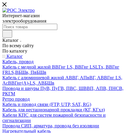
Интернет-магазин
электрооборудования
Каталог
По всему сайту
По каталогу
Каталог
Кабель, провод
Кабель с медной жилой ВВГнг LS, ВВГнг LSLTx, ВВГнг
FRLS,ВБШв, ПвБШв
Кабель с алюминиевой жилой АВВГ, АПвВГ, АВВГнг LS,
АсВВГнг(А)-LS, АВБШв
Провода и шнуры ПуВ, ПуГВ, ПВС, ШВВП, АПВ, ПНСВ,
РКГМ
Ретро провод
Кабель и провод связи (FTP, UTP, SAT, RG)
Кабель для нестационарной прокладки (КГ, КГхл)
Кабели КПС для систем пожарной безопасности и
сигнализации
Провода СИП, арматура, провода без изоляции
Нагревательный кабель