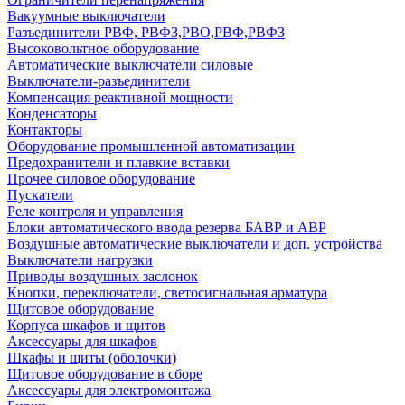
Вакуумные выключатели
Разъединители РВФ, РВФЗ,РВО,РВФ,РВФЗ
Высоковольтное оборудование
Автоматические выключатели cиловые
Выключатели-разъединители
Компенсация реактивной мощности
Конденсаторы
Контакторы
Оборудование промышленной автоматизации
Предохранители и плавкие вставки
Прочее силовое оборудование
Пускатели
Реле контроля и управления
Блоки автоматического ввода резерва БАВР и АВР
Воздушные автоматические выключатели и доп. устройства
Выключатели нагрузки
Приводы воздушных заслонок
Кнопки, переключатели, светосигнальная арматура
Щитовое оборудование
Корпуса шкафов и щитов
Аксессуары для шкафов
Шкафы и щиты (оболочки)
Щитовое оборудование в сборе
Аксессуары для электромонтажа