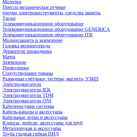
Молотки
Прессы механические ручные
прочие электроинструменты, средства защиты
Тиски
Телекоммуникационное оборудование
Телекоммуникационное оборудование GENERICA
Телекоммуникационное оборудование ITK
Молниезащита и заземление
Головка молниеотвода
Держатели проводника
Мачта
Заземление
Проводники
Сопутствующие товары
Разрядные счётчики, тестеры, магнето, УЗИП
Электродвигатели
Электродвигатели IEK
Электродвигатели TDM
Электродвигатели ONI
Кабеленесущие системы
Кабель-каналы и аксессуары
Кабельные лотки и аксессуары
Клипсы, дюбели, аксессуары для труб
Металлорукав и аксессуары
Труба гладкая гибкая ПНД