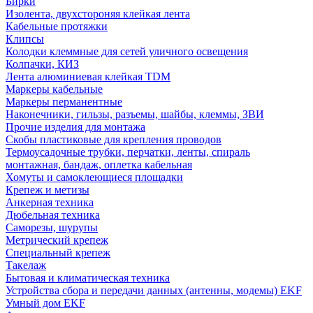
Бирки
Изолента, двухстороняя клейкая лента
Кабельные протяжки
Клипсы
Колодки клеммные для сетей уличного освещения
Колпачки, КИЗ
Лента алюминиевая клейкая TDM
Маркеры кабельные
Маркеры перманентные
Наконечники, гильзы, разъемы, шайбы, клеммы, ЗВИ
Прочие изделия для монтажа
Скобы пластиковые для крепления проводов
Термоусадочные трубки, перчатки, ленты, спираль
монтажная, бандаж, оплетка кабельная
Хомуты и самоклеющиеся площадки
Крепеж и метизы
Анкерная техника
Дюбельная техника
Саморезы, шурупы
Метрический крепеж
Специальный крепеж
Такелаж
Бытовая и климатическая техника
Устройства сбора и передачи данных (антенны, модемы) EKF
Умный дом EKF