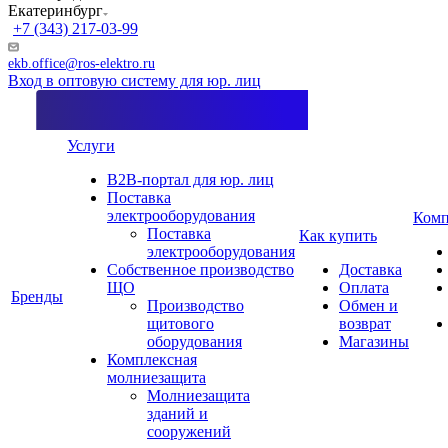
Екатеринбург
+7 (343) 217-03-99
ekb.office@ros-elektro.ru
Вход в оптовую систему для юр. лиц
Услуги
B2B-портал для юр. лиц
Поставка
электрооборудования
Комп
Поставка
Как купить
электрооборудования
Собственное производство
Доставка
ЩО
Оплата
Бренды
Производство
Обмен и
щитового
возврат
оборудования
Магазины
Комплексная
молниезащита
Молниезащита
зданий и
сооружений