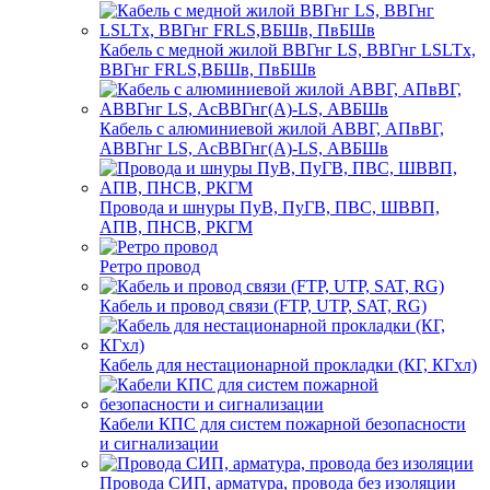
Кабель с медной жилой ВВГнг LS, ВВГнг LSLTx,
ВВГнг FRLS,ВБШв, ПвБШв
Кабель с алюминиевой жилой АВВГ, АПвВГ,
АВВГнг LS, АсВВГнг(А)-LS, АВБШв
Провода и шнуры ПуВ, ПуГВ, ПВС, ШВВП,
АПВ, ПНСВ, РКГМ
Ретро провод
Кабель и провод связи (FTP, UTP, SAT, RG)
Кабель для нестационарной прокладки (КГ, КГхл)
Кабели КПС для систем пожарной безопасности
и сигнализации
Провода СИП, арматура, провода без изоляции