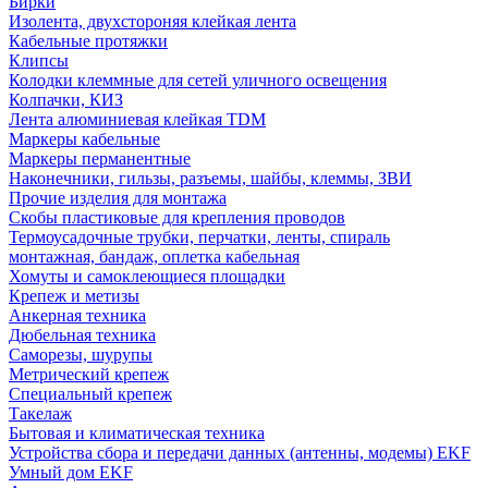
Бирки
Изолента, двухстороняя клейкая лента
Кабельные протяжки
Клипсы
Колодки клеммные для сетей уличного освещения
Колпачки, КИЗ
Лента алюминиевая клейкая TDM
Маркеры кабельные
Маркеры перманентные
Наконечники, гильзы, разъемы, шайбы, клеммы, ЗВИ
Прочие изделия для монтажа
Скобы пластиковые для крепления проводов
Термоусадочные трубки, перчатки, ленты, спираль
монтажная, бандаж, оплетка кабельная
Хомуты и самоклеющиеся площадки
Крепеж и метизы
Анкерная техника
Дюбельная техника
Саморезы, шурупы
Метрический крепеж
Специальный крепеж
Такелаж
Бытовая и климатическая техника
Устройства сбора и передачи данных (антенны, модемы) EKF
Умный дом EKF