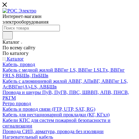
Интернет-магазин
электрооборудования
Каталог
По всему сайту
По каталогу
Каталог
Кабель, провод
Кабель с медной жилой ВВГнг LS, ВВГнг LSLTx, ВВГнг
FRLS,ВБШв, ПвБШв
Кабель с алюминиевой жилой АВВГ, АПвВГ, АВВГнг LS,
АсВВГнг(А)-LS, АВБШв
Провода и шнуры ПуВ, ПуГВ, ПВС, ШВВП, АПВ, ПНСВ,
РКГМ
Ретро провод
Кабель и провод связи (FTP, UTP, SAT, RG)
Кабель для нестационарной прокладки (КГ, КГхл)
Кабели КПС для систем пожарной безопасности и
сигнализации
Провода СИП, арматура, провода без изоляции
Нагревательный кабель