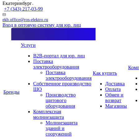
Екатеринбург
+7 (343) 217-03-99
ekb.office@ros-elektro.ru
Вход в оптовую систему для юр. лиц
Услуги
B2B-портал для юр. лиц
Поставка
электрооборудования
Комп
Поставка
Как купить
электрооборудования
Собственное производство
Доставка
ЩО
Оплата
Бренды
Производство
Обмен и
щитового
возврат
оборудования
Магазины
Комплексная
молниезащита
Молниезащита
зданий и
сооружений