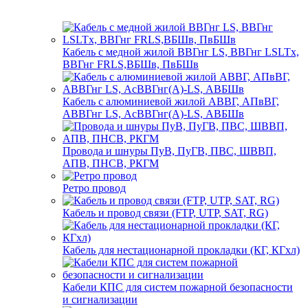
Кабель с медной жилой ВВГнг LS, ВВГнг LSLTx,
ВВГнг FRLS,ВБШв, ПвБШв
Кабель с алюминиевой жилой АВВГ, АПвВГ,
АВВГнг LS, АсВВГнг(А)-LS, АВБШв
Провода и шнуры ПуВ, ПуГВ, ПВС, ШВВП,
АПВ, ПНСВ, РКГМ
Ретро провод
Кабель и провод связи (FTP, UTP, SAT, RG)
Кабель для нестационарной прокладки (КГ, КГхл)
Кабели КПС для систем пожарной безопасности
и сигнализации