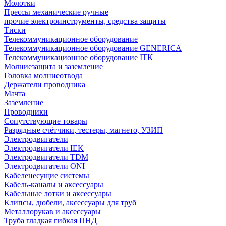
Молотки
Прессы механические ручные
прочие электроинструменты, средства защиты
Тиски
Телекоммуникационное оборудование
Телекоммуникационное оборудование GENERICA
Телекоммуникационное оборудование ITK
Молниезащита и заземление
Головка молниеотвода
Держатели проводника
Мачта
Заземление
Проводники
Сопутствующие товары
Разрядные счётчики, тестеры, магнето, УЗИП
Электродвигатели
Электродвигатели IEK
Электродвигатели TDM
Электродвигатели ONI
Кабеленесущие системы
Кабель-каналы и аксессуары
Кабельные лотки и аксессуары
Клипсы, дюбели, аксессуары для труб
Металлорукав и аксессуары
Труба гладкая гибкая ПНД