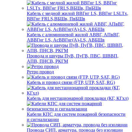
Кабель с медной жилой ВВГнг LS, ВВГнг LSLTx,
ВВГнг FRLS,ВБШв, ПвБШв
Кабель с алюминиевой жилой АВВГ, АПвВГ,
АВВГнг LS, АсВВГнг(А)-LS, АВБШв
Провода и шнуры ПуВ, ПуГВ, ПВС, ШВВП,
АПВ, ПНСВ, РКГМ
Ретро провод
Кабель и провод связи (FTP, UTP, SAT, RG)
Кабель для нестационарной прокладки (КГ, КГхл)
Кабели КПС для систем пожарной безопасности
и сигнализации
Провода СИП, арматура, провода без изоляции