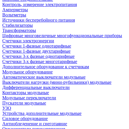
Контроль, измерение электропитания
Амперметры
Вольтметры
Источники бесперебойного питания
Стабилизаторы
Трансформаторы
Цифровые многовеличные многофункциональные приборы
Счетчики электроэнергии
Счетчики 1-фазные однотарифные
Счетчики 1-фазные двухтарифные
Счетчики 3-х фазные однотарифные
Счетчики 3-х фазные многотарифные
Дополнительное оборудование к счетчикам
Модульное оборудование
Автоматические выключатели модульные
Выключатели нагрузки (мини-рубильники) модульные
Дифференциальные выключатели
Контакторы модульные
Модульные переключатели
Пускатели модульные
УЗО
Устройства дополнительные модульные
Силовое оборудование
Антиобледенение и снеготаяние
Ограничители перенапряжения