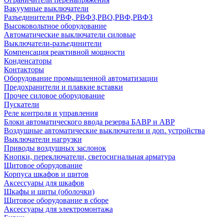
Вакуумные выключатели
Разъединители РВФ, РВФЗ,РВО,РВФ,РВФЗ
Высоковольтное оборудование
Автоматические выключатели cиловые
Выключатели-разъединители
Компенсация реактивной мощности
Конденсаторы
Контакторы
Оборудование промышленной автоматизации
Предохранители и плавкие вставки
Прочее силовое оборудование
Пускатели
Реле контроля и управления
Блоки автоматического ввода резерва БАВР и АВР
Воздушные автоматические выключатели и доп. устройства
Выключатели нагрузки
Приводы воздушных заслонок
Кнопки, переключатели, светосигнальная арматура
Щитовое оборудование
Корпуса шкафов и щитов
Аксессуары для шкафов
Шкафы и щиты (оболочки)
Щитовое оборудование в сборе
Аксессуары для электромонтажа