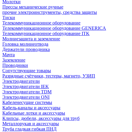
Молотки
Прессы механические ручные
прочие электроинструменты, средства защиты
Тиски
Телекоммуникационное оборудование
Телекоммуникационное оборудование GENERICA
Телекоммуникационное оборудование ITK
Молниезащита и заземление
Головка молниеотвода
Держатели проводника
Мачта
Заземление
Проводники
Сопутствующие товары
Разрядные счётчики, тестеры, магнето, УЗИП
Электродвигатели
Электродвигатели IEK
Электродвигатели TDM
Электродвигатели ONI
Кабеленесущие системы
Кабель-каналы и аксессуары
Кабельные лотки и аксессуары
Клипсы, дюбели, аксессуары для труб
Металлорукав и аксессуары
Труба гладкая гибкая ПНД