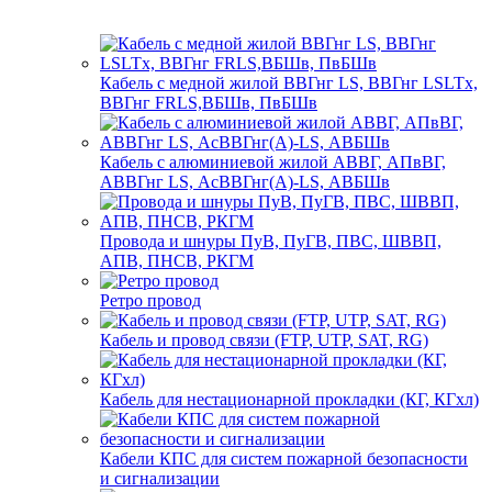
Кабель с медной жилой ВВГнг LS, ВВГнг LSLTx,
ВВГнг FRLS,ВБШв, ПвБШв
Кабель с алюминиевой жилой АВВГ, АПвВГ,
АВВГнг LS, АсВВГнг(А)-LS, АВБШв
Провода и шнуры ПуВ, ПуГВ, ПВС, ШВВП,
АПВ, ПНСВ, РКГМ
Ретро провод
Кабель и провод связи (FTP, UTP, SAT, RG)
Кабель для нестационарной прокладки (КГ, КГхл)
Кабели КПС для систем пожарной безопасности
и сигнализации