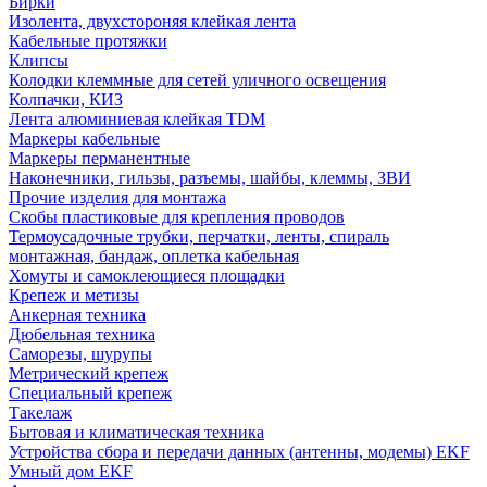
Бирки
Изолента, двухстороняя клейкая лента
Кабельные протяжки
Клипсы
Колодки клеммные для сетей уличного освещения
Колпачки, КИЗ
Лента алюминиевая клейкая TDM
Маркеры кабельные
Маркеры перманентные
Наконечники, гильзы, разъемы, шайбы, клеммы, ЗВИ
Прочие изделия для монтажа
Скобы пластиковые для крепления проводов
Термоусадочные трубки, перчатки, ленты, спираль
монтажная, бандаж, оплетка кабельная
Хомуты и самоклеющиеся площадки
Крепеж и метизы
Анкерная техника
Дюбельная техника
Саморезы, шурупы
Метрический крепеж
Специальный крепеж
Такелаж
Бытовая и климатическая техника
Устройства сбора и передачи данных (антенны, модемы) EKF
Умный дом EKF