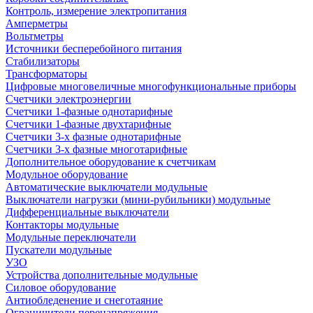
Контроль, измерение электропитания
Амперметры
Вольтметры
Источники бесперебойного питания
Стабилизаторы
Трансформаторы
Цифровые многовеличные многофункциональные приборы
Счетчики электроэнергии
Счетчики 1-фазные однотарифные
Счетчики 1-фазные двухтарифные
Счетчики 3-х фазные однотарифные
Счетчики 3-х фазные многотарифные
Дополнительное оборудование к счетчикам
Модульное оборудование
Автоматические выключатели модульные
Выключатели нагрузки (мини-рубильники) модульные
Дифференциальные выключатели
Контакторы модульные
Модульные переключатели
Пускатели модульные
УЗО
Устройства дополнительные модульные
Силовое оборудование
Антиобледенение и снеготаяние
Ограничители перенапряжения