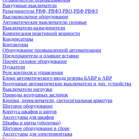
Вакуумные выключатели
Разъединители РВФ, РВФЗ,РВО,РВФ,РВФЗ
Высоковольтное оборудование
Автоматические выключатели cиловые
Выключатели-разъединители
Компенсация реактивной мощности
Конденсаторы
Контакторы
Оборудование промышленной автоматизации
Предохранители и плавкие вставки
Прочее силовое оборудование
Пускатели
Реле контроля и управления
Блоки автоматического ввода резерва БАВР и АВР
Воздушные автоматические выключатели и доп. устройства
Выключатели нагрузки
Приводы воздушных заслонок
Кнопки, переключатели, светосигнальная арматура
Щитовое оборудование
Корпуса шкафов и щитов
Аксессуары для шкафов
Шкафы и щиты (оболочки)
Щитовое оборудование в сборе
Аксессуары для электромонтажа