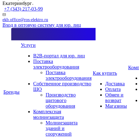
Екатеринбург
+7 (343) 217-03-99
ekb.office@ros-elektro.ru
Вход в оптовую систему для юр. лиц
Услуги
B2B-портал для юр. лиц
Поставка
электрооборудования
Комп
Поставка
Как купить
электрооборудования
Собственное производство
Доставка
ЩО
Оплата
Бренды
Производство
Обмен и
щитового
возврат
оборудования
Магазины
Комплексная
молниезащита
Молниезащита
зданий и
сооружений