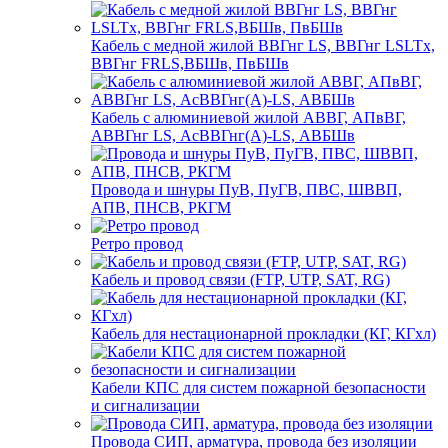
Кабель с медной жилой ВВГнг LS, ВВГнг LSLTx,
ВВГнг FRLS,ВБШв, ПвБШв
Кабель с алюминиевой жилой АВВГ, АПвВГ,
АВВГнг LS, АсВВГнг(А)-LS, АВБШв
Провода и шнуры ПуВ, ПуГВ, ПВС, ШВВП,
АПВ, ПНСВ, РКГМ
Ретро провод
Кабель и провод связи (FTP, UTP, SAT, RG)
Кабель для нестационарной прокладки (КГ, КГхл)
Кабели КПС для систем пожарной безопасности
и сигнализации
Провода СИП, арматура, провода без изоляции