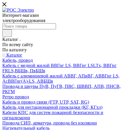
Интернет-магазин
электрооборудования
Каталог
По всему сайту
По каталогу
Каталог
Кабель, провод
Кабель с медной жилой ВВГнг LS, ВВГнг LSLTx, ВВГнг
FRLS,ВБШв, ПвБШв
Кабель с алюминиевой жилой АВВГ, АПвВГ, АВВГнг LS,
АсВВГнг(А)-LS, АВБШв
Провода и шнуры ПуВ, ПуГВ, ПВС, ШВВП, АПВ, ПНСВ,
РКГМ
Ретро провод
Кабель и провод связи (FTP, UTP, SAT, RG)
Кабель для нестационарной прокладки (КГ, КГхл)
Кабели КПС для систем пожарной безопасности и
сигнализации
Провода СИП, арматура, провода без изоляции
Нагревательный кабель