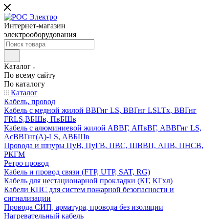
Интернет-магазин
электрооборудования
Каталог
По всему сайту
По каталогу
Каталог
Кабель, провод
Кабель с медной жилой ВВГнг LS, ВВГнг LSLTx, ВВГнг
FRLS,ВБШв, ПвБШв
Кабель с алюминиевой жилой АВВГ, АПвВГ, АВВГнг LS,
АсВВГнг(А)-LS, АВБШв
Провода и шнуры ПуВ, ПуГВ, ПВС, ШВВП, АПВ, ПНСВ,
РКГМ
Ретро провод
Кабель и провод связи (FTP, UTP, SAT, RG)
Кабель для нестационарной прокладки (КГ, КГхл)
Кабели КПС для систем пожарной безопасности и
сигнализации
Провода СИП, арматура, провода без изоляции
Нагревательный кабель