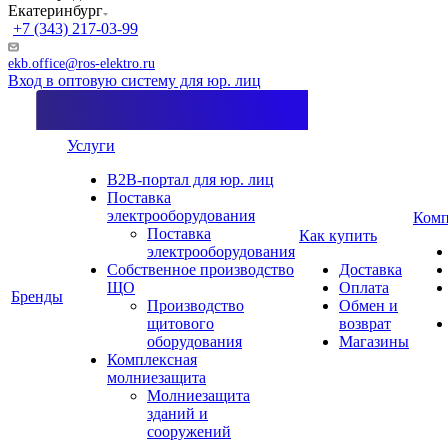
Екатеринбург
+7 (343) 217-03-99
ekb.office@ros-elektro.ru
Вход в оптовую систему для юр. лиц
Услуги
B2B-портал для юр. лиц
Поставка
электрооборудования
Комп
Поставка
Как купить
электрооборудования
Собственное производство
Доставка
ЩО
Оплата
Бренды
Производство
Обмен и
щитового
возврат
оборудования
Магазины
Комплексная
молниезащита
Молниезащита
зданий и
сооружений