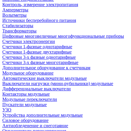
Контроль, измерение электропитания
Амперметры
Вольтметры
Источники бесперебойного питания
Стабилизаторы
Трансформаторы
Цифровые многовеличные многофункциональные приборы
Счетчики электроэнергии
Счетчики 1-фазные однотарифные
Счетчики 1-фазные двухтарифные
Счетчики 3-х фазные однотарифные
Счетчики 3-х фазные многотарифные
Дополнительное оборудование к счетчикам
Модульное оборудование
Автоматические выключатели модульные
Выключатели нагрузки (мини-рубильники) модульные
Дифференциальные выключатели
Контакторы модульные
Модульные переключатели
Пускатели модульные
УЗО
Устройства дополнительные модульные
Силовое оборудование
Антиобледенение и снеготаяние
Ограничители перенапряжения