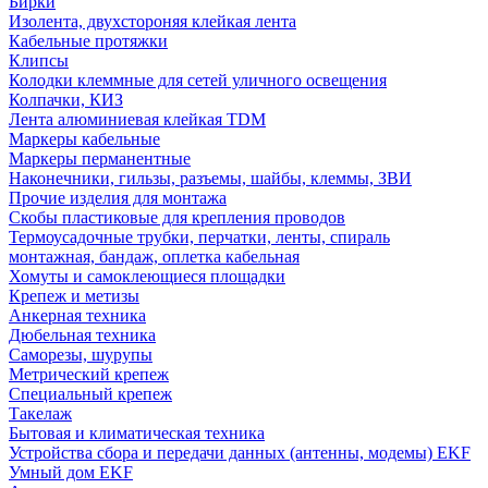
Бирки
Изолента, двухстороняя клейкая лента
Кабельные протяжки
Клипсы
Колодки клеммные для сетей уличного освещения
Колпачки, КИЗ
Лента алюминиевая клейкая TDM
Маркеры кабельные
Маркеры перманентные
Наконечники, гильзы, разъемы, шайбы, клеммы, ЗВИ
Прочие изделия для монтажа
Скобы пластиковые для крепления проводов
Термоусадочные трубки, перчатки, ленты, спираль
монтажная, бандаж, оплетка кабельная
Хомуты и самоклеющиеся площадки
Крепеж и метизы
Анкерная техника
Дюбельная техника
Саморезы, шурупы
Метрический крепеж
Специальный крепеж
Такелаж
Бытовая и климатическая техника
Устройства сбора и передачи данных (антенны, модемы) EKF
Умный дом EKF