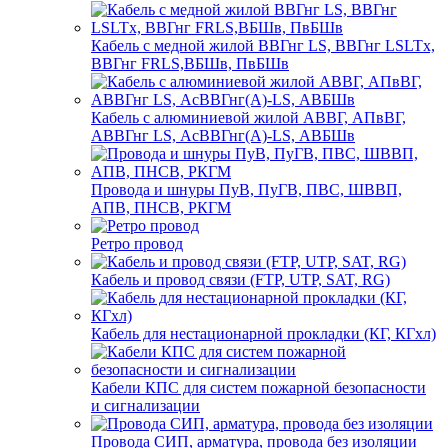
Кабель с медной жилой ВВГнг LS, ВВГнг LSLTx,
ВВГнг FRLS,ВБШв, ПвБШв
Кабель с алюминиевой жилой АВВГ, АПвВГ,
АВВГнг LS, АсВВГнг(А)-LS, АВБШв
Провода и шнуры ПуВ, ПуГВ, ПВС, ШВВП,
АПВ, ПНСВ, РКГМ
Ретро провод
Кабель и провод связи (FTP, UTP, SAT, RG)
Кабель для нестационарной прокладки (КГ, КГхл)
Кабели КПС для систем пожарной безопасности
и сигнализации
Провода СИП, арматура, провода без изоляции