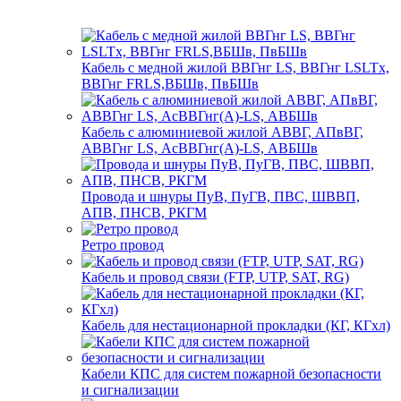
Кабель с медной жилой ВВГнг LS, ВВГнг LSLTx,
ВВГнг FRLS,ВБШв, ПвБШв
Кабель с алюминиевой жилой АВВГ, АПвВГ,
АВВГнг LS, АсВВГнг(А)-LS, АВБШв
Провода и шнуры ПуВ, ПуГВ, ПВС, ШВВП,
АПВ, ПНСВ, РКГМ
Ретро провод
Кабель и провод связи (FTP, UTP, SAT, RG)
Кабель для нестационарной прокладки (КГ, КГхл)
Кабели КПС для систем пожарной безопасности
и сигнализации