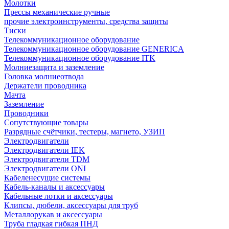
Молотки
Прессы механические ручные
прочие электроинструменты, средства защиты
Тиски
Телекоммуникационное оборудование
Телекоммуникационное оборудование GENERICA
Телекоммуникационное оборудование ITK
Молниезащита и заземление
Головка молниеотвода
Держатели проводника
Мачта
Заземление
Проводники
Сопутствующие товары
Разрядные счётчики, тестеры, магнето, УЗИП
Электродвигатели
Электродвигатели IEK
Электродвигатели TDM
Электродвигатели ONI
Кабеленесущие системы
Кабель-каналы и аксессуары
Кабельные лотки и аксессуары
Клипсы, дюбели, аксессуары для труб
Металлорукав и аксессуары
Труба гладкая гибкая ПНД