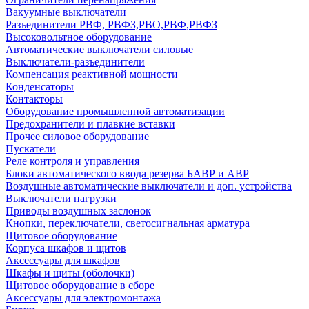
Вакуумные выключатели
Разъединители РВФ, РВФЗ,РВО,РВФ,РВФЗ
Высоковольтное оборудование
Автоматические выключатели cиловые
Выключатели-разъединители
Компенсация реактивной мощности
Конденсаторы
Контакторы
Оборудование промышленной автоматизации
Предохранители и плавкие вставки
Прочее силовое оборудование
Пускатели
Реле контроля и управления
Блоки автоматического ввода резерва БАВР и АВР
Воздушные автоматические выключатели и доп. устройства
Выключатели нагрузки
Приводы воздушных заслонок
Кнопки, переключатели, светосигнальная арматура
Щитовое оборудование
Корпуса шкафов и щитов
Аксессуары для шкафов
Шкафы и щиты (оболочки)
Щитовое оборудование в сборе
Аксессуары для электромонтажа